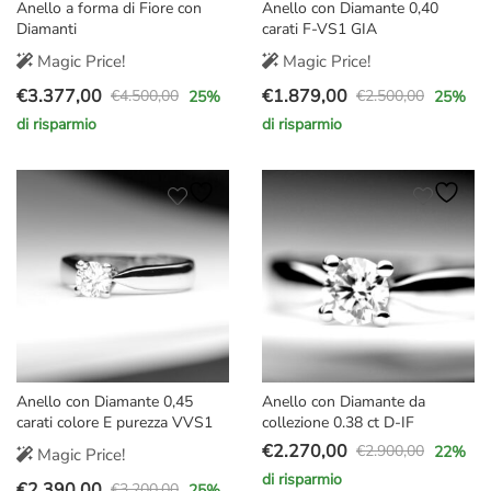
Anello a forma di Fiore con
Anello con Diamante 0,40
Diamanti
carati F-VS1 GIA
Magic Price!
Magic Price!
€
3.377,00
€
1.879,00
€
4.500,00
€
2.500,00
25
%
25
%
Il
Il
Il
Il
di risparmio
di risparmio
prezzo
prezzo
prezzo
prezzo
originale
attuale
originale
attuale
era:
è:
era:
è:
€4.500,00.
€3.377,00.
€2.500,00.
€1.879,00.
Anello con Diamante 0,45
Anello con Diamante da
carati colore E purezza VVS1
collezione 0.38 ct D-IF
€
2.270,00
€
2.900,00
22
%
Magic Price!
Il
Il
di risparmio
€
2.390,00
prezzo
prezzo
€
3.200,00
25
%