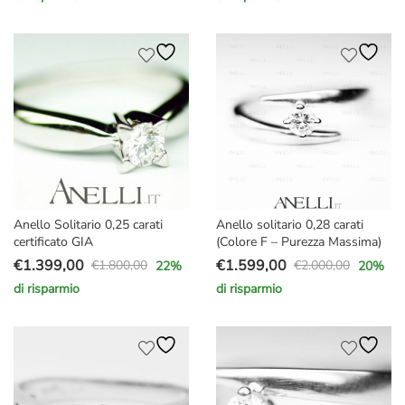
prezzo
prezzo
prezzo
prezzo
originale
attuale
originale
attuale
era:
è:
era:
è:
€1.600,00.
€1.249,00.
€1.670,00.
€1.277,00.
Anello Solitario 0,25 carati
Anello solitario 0,28 carati
certificato GIA
(Colore F – Purezza Massima)
€
1.399,00
€
1.599,00
€
1.800,00
€
2.000,00
22
%
20
%
Il
Il
Il
Il
di risparmio
di risparmio
prezzo
prezzo
prezzo
prezzo
originale
attuale
originale
attuale
era:
è:
era:
è:
€1.800,00.
€1.399,00.
€2.000,00.
€1.599,00.