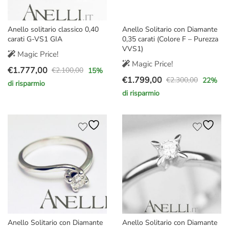
Anello solitario classico 0,40
Anello Solitario con Diamante
carati G-VS1 GIA
0,35 carati (Colore F – Purezza
VVS1)
Magic Price!
Magic Price!
€
1.777,00
€
2.100,00
15
%
Il
Il
€
1.799,00
€
2.300,00
22
%
di risparmio
Il
Il
prezzo
prezzo
di risparmio
prezzo
prezzo
originale
attuale
originale
attuale
era:
è:
era:
è:
€2.100,00.
€1.777,00.
€2.300,00.
€1.799,00.
Anello Solitario con Diamante
Anello Solitario con Diamante