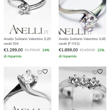
Anello Solitario Valentino 0,20
Anello Solitario Valentino 0,45
carati GIA
carati (F-VS1)
€
1.299,00
€
1.899,00
€
1.700,00
€
2.450,00
24
%
22
%
Il
Il
Il
Il
di risparmio
di risparmio
prezzo
prezzo
prezzo
prezzo
originale
attuale
originale
attuale
era:
è:
era:
è:
€1.700,00.
€1.299,00.
€2.450,00.
€1.899,00.