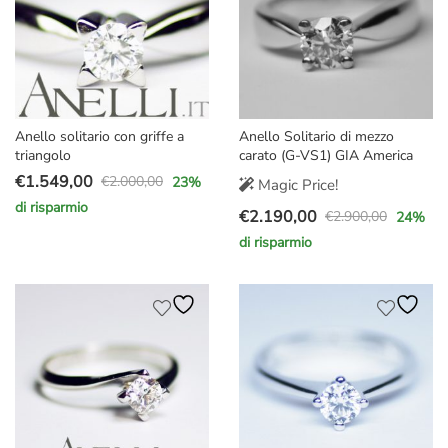
Anello solitario con griffe a
Anello Solitario di mezzo
triangolo
carato (G-VS1) GIA America
€
1.549,00
€
2.000,00
23
%
Magic Price!
Il
Il
di risparmio
€
2.190,00
prezzo
prezzo
€
2.900,00
24
%
Il
Il
originale
attuale
di risparmio
prezzo
prezzo
era:
è:
originale
attuale
€2.000,00.
€1.549,00.
era:
è:
€2.900,00.
€2.190,00.