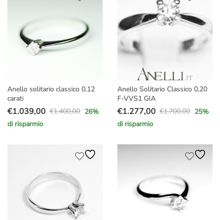
€12.400,00.
€7.299,00.
€1.900,00.
€1.479,00.
Anello solitario classico 0,12
Anello Solitario Classico 0,20
carati
F-VVS1 GIA
€
1.039,00
€
1.277,00
€
1.400,00
€
1.700,00
26
%
25
%
Il
Il
Il
Il
di risparmio
di risparmio
prezzo
prezzo
prezzo
prezzo
originale
attuale
originale
attuale
era:
è:
era:
è:
€1.400,00.
€1.039,00.
€1.700,00.
€1.277,00.