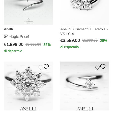
Anelli
Anello 3 Diamanti 1 Carato D-
VS1 GIA
Magic Price!
€
3.589,00
€
5.000,00
28
%
Il
Il
€
1.899,00
€
3.000,00
37
%
Il
Il
di risparmio
prezzo
prezzo
di risparmio
prezzo
prezzo
originale
attuale
originale
attuale
era:
è:
era:
è:
€5.000,00.
€3.589,00.
€3.000,00.
€1.899,00.