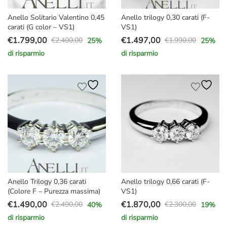
Anello Solitario Valentino 0,45
Anello trilogy 0,30 carati (F-
carati (G color – VS1)
VS1)
€
1.799,00
€
1.497,00
€
2.400,00
€
1.990,00
25
%
25
%
Il
Il
Il
Il
di risparmio
di risparmio
prezzo
prezzo
prezzo
prezzo
originale
attuale
originale
attuale
era:
è:
era:
è:
€2.400,00.
€1.799,00.
€1.990,00.
€1.497,00.
Anello Trilogy 0,36 carati
Anello trilogy 0,66 carati (F-
(Colore F – Purezza massima)
VS1)
€
1.490,00
€
1.870,00
€
2.490,00
€
2.300,00
40
%
19
%
Il
Il
Il
Il
di risparmio
di risparmio
prezzo
prezzo
prezzo
prezzo