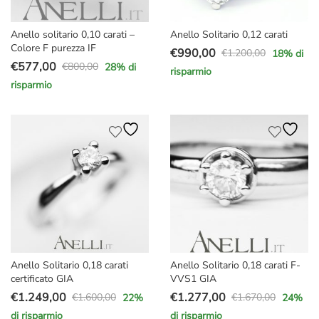
Anello solitario 0,10 carati –
Anello Solitario 0,12 carati
Colore F purezza IF
€
990,00
€
1.200,00
18
% di
Il
Il
€
577,00
€
800,00
28
% di
risparmio
Il
Il
prezzo
prezzo
risparmio
prezzo
prezzo
originale
attuale
originale
attuale
era:
è:
era:
è:
€1.200,00.
€990,00.
€800,00.
€577,00.
Anello Solitario 0,18 carati
Anello Solitario 0,18 carati F-
certificato GIA
VVS1 GIA
€
1.249,00
€
1.277,00
€
1.600,00
€
1.670,00
22
%
24
%
Il
Il
Il
Il
di risparmio
di risparmio