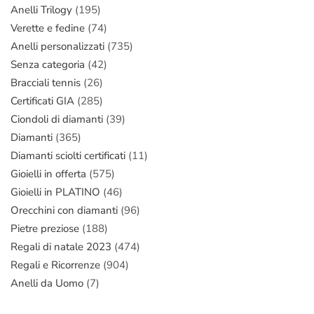
Anelli Trilogy
(195)
Verette e fedine
(74)
Anelli personalizzati
(735)
Senza categoria
(42)
Bracciali tennis
(26)
Certificati GIA
(285)
Ciondoli di diamanti
(39)
Diamanti
(365)
Diamanti sciolti certificati
(11)
Gioielli in offerta
(575)
Gioielli in PLATINO
(46)
Orecchini con diamanti
(96)
Pietre preziose
(188)
Regali di natale 2023
(474)
Regali e Ricorrenze
(904)
Anelli da Uomo
(7)