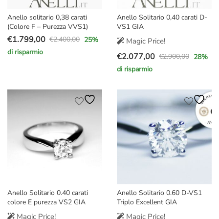
Anello solitario 0,38 carati
Anello Solitario 0,40 carati D-
(Colore F – Purezza VVS1)
VS1 GIA
€
1.799,00
€
2.400,00
25
%
Magic Price!
Il
Il
di risparmio
€
2.077,00
prezzo
prezzo
€
2.900,00
28
%
Il
Il
originale
attuale
di risparmio
prezzo
prezzo
era:
è:
originale
attuale
€2.400,00.
€1.799,00.
era:
è:
€2.900,00.
€2.077,00.
Anello Solitario 0.40 carati
Anello Solitario 0.60 D-VS1
colore E purezza VS2 GIA
Triplo Excellent GIA
Magic Price!
Magic Price!