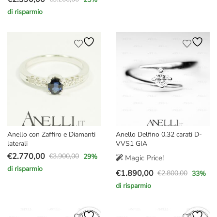
Il
Il
originale
attuale
di risparmio
prezzo
prezzo
era:
è:
originale
attuale
€2.900,00.
€2.270,00.
era:
è:
€3.200,00.
€2.390,00.
Anello con Zaffiro e Diamanti
Anello Delfino 0.32 carati D-
laterali
VVS1 GIA
€
2.770,00
€
3.900,00
29
%
Magic Price!
Il
Il
di risparmio
€
1.890,00
prezzo
prezzo
€
2.800,00
33
%
Il
Il
originale
attuale
di risparmio
prezzo
prezzo
era:
è:
originale
attuale
€3.900,00.
€2.770,00.
era:
è: