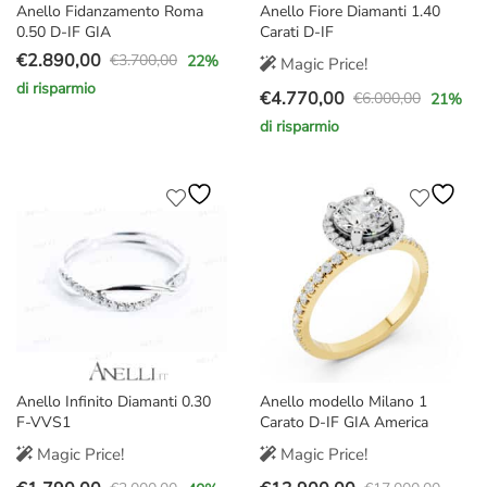
Anello Fidanzamento Roma
Anello Fiore Diamanti 1.40
0.50 D-IF GIA
Carati D-IF
€
2.890,00
€
3.700,00
22
%
Magic Price!
Il
Il
di risparmio
€
4.770,00
prezzo
prezzo
€
6.000,00
21
%
Il
Il
originale
attuale
di risparmio
prezzo
prezzo
era:
è:
originale
attuale
€3.700,00.
€2.890,00.
era:
è:
€6.000,00.
€4.770,00.
Anello Infinito Diamanti 0.30
Anello modello Milano 1
F-VVS1
Carato D-IF GIA America
Magic Price!
Magic Price!