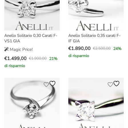
Anello Solitario 0,30 Carati F-
Anello Solitario 0,35 carati F-
VS1 GIA
IF GIA
€
1.890,00
€
2.500,00
24
%
Magic Price!
Il
Il
di risparmio
€
1.499,00
prezzo
prezzo
€
1.900,00
21
%
Il
Il
originale
attuale
di risparmio
prezzo
prezzo
era:
è:
originale
attuale
€2.500,00.
€1.890,00.
era:
è:
€1.900,00.
€1.499,00.