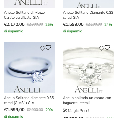
Anello Solitario di Mezzo
Anello Solitario Diamante 0,32
Carato certificato GIA
carati GIA
€
2.170,00
€
1.599,00
€
2.900,00
€
2.100,00
25
%
24
%
Il
Il
Il
Il
di risparmio
di risparmio
prezzo
prezzo
prezzo
prezzo
originale
attuale
originale
attuale
era:
è:
era:
è:
€2.900,00.
€2.170,00.
€2.100,00.
€1.599,00.
Anello Solitario diamante 0,35
Anello solitario un carato con
carati (G-VS1) GIA
baguette laterali
€
1.599,00
€
2.000,00
20
%
Magic Price!
Il
Il
di risparmio