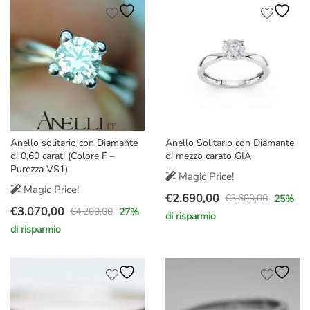
era:
è:
era:
è:
€2.100,00.
€1.599,00.
€2.200,00.
€1.790,00.
Anello solitario con Diamante
Anello Solitario con Diamante
di 0,60 carati (Colore F –
di mezzo carato GIA
Purezza VS1)
Magic Price!
Magic Price!
€
2.690,00
€
3.600,00
25
%
Il
Il
€
3.070,00
€
4.200,00
27
%
di risparmio
Il
Il
prezzo
prezzo
di risparmio
prezzo
prezzo
originale
attuale
originale
attuale
era:
è:
era:
è:
€3.600,00.
€2.690,00.
€4.200,00.
€3.070,00.