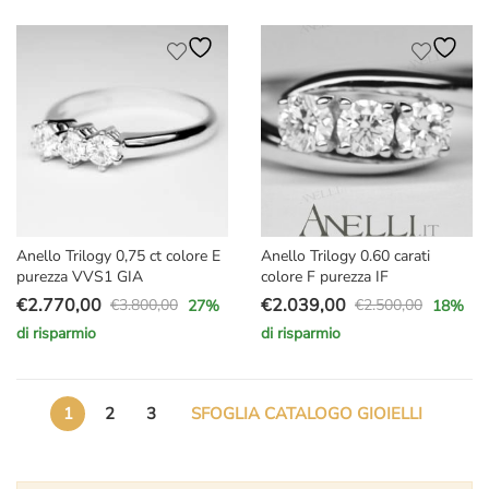
originale
attuale
originale
attuale
era:
è:
era:
è:
€2.490,00.
€1.490,00.
€2.300,00.
€1.870,00.
Anello Trilogy 0,75 ct colore E
Anello Trilogy 0.60 carati
purezza VVS1 GIA
colore F purezza IF
€
2.770,00
€
2.039,00
€
3.800,00
€
2.500,00
27
%
18
%
Il
Il
Il
Il
di risparmio
di risparmio
prezzo
prezzo
prezzo
prezzo
originale
attuale
originale
attuale
era:
è:
era:
è:
1
2
3
SFOGLIA CATALOGO GIOIELLI
€3.800,00.
€2.770,00.
€2.500,00.
€2.039,00.