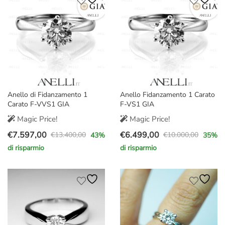
€2.800,00.
€1.890,00.
Anello di Fidanzamento 1
Anello Fidanzamento 1 Carato
Carato F-VVS1 GIA
F-VS1 GIA
Magic Price!
Magic Price!
€
7.597,00
€
6.499,00
€
13.400,00
€
10.000,00
43
%
35
%
Il
Il
Il
Il
di risparmio
di risparmio
prezzo
prezzo
prezzo
prezzo
originale
attuale
originale
attuale
era:
è:
era:
è:
€13.400,00.
€7.597,00.
€10.000,00.
€6.499,00.