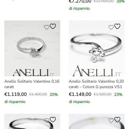
€
7.270,00
prezzo
prezzo
€
12.000,00
39
%
Il
Il
originale
attuale
di risparmio
prezzo
prezzo
era:
è:
originale
attuale
€2.000,00.
€1.599,00.
era:
è:
€12.000,00.
€7.270,00.
Anello Solitario Valentino 0,16
Anello Solitario Valentino 0,20
carati
carati – Colore G purezza VS1
€
1.119,00
€
1.149,00
€
1.400,00
€
1.500,00
20
%
23
%
Il
Il
Il
Il
di risparmio
di risparmio
prezzo
prezzo
prezzo
prezzo
originale
attuale
originale
attuale
era:
è:
era:
è:
€1.400,00.
€1.119,00.
€1.500,00.
€1.149,00.