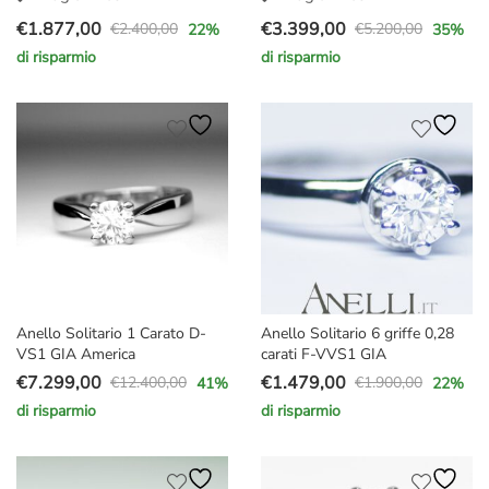
€
1.877,00
€
3.399,00
€
2.400,00
€
5.200,00
22
%
35
%
Il
Il
Il
Il
di risparmio
di risparmio
prezzo
prezzo
prezzo
prezzo
originale
attuale
originale
attuale
era:
è:
era:
è:
€2.400,00.
€1.877,00.
€5.200,00.
€3.399,00.
Anello Solitario 1 Carato D-
Anello Solitario 6 griffe 0,28
VS1 GIA America
carati F-VVS1 GIA
€
7.299,00
€
1.479,00
€
12.400,00
€
1.900,00
41
%
22
%
Il
Il
Il
Il
di risparmio
di risparmio
prezzo
prezzo
prezzo
prezzo
originale
attuale
originale
attuale
era:
è:
era:
è: