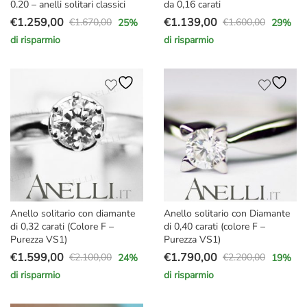
0.20 – anelli solitari classici
da 0,16 carati
€
1.259,00
€
1.139,00
€
1.670,00
€
1.600,00
25
%
29
%
Il
Il
Il
Il
di risparmio
di risparmio
prezzo
prezzo
prezzo
prezzo
originale
attuale
originale
attuale
era:
è:
era:
è:
€1.670,00.
€1.259,00.
€1.600,00.
€1.139,00.
Anello solitario con diamante
Anello solitario con Diamante
di 0,32 carati (Colore F –
di 0,40 carati (colore F –
Purezza VS1)
Purezza VS1)
€
1.599,00
€
1.790,00
€
2.100,00
€
2.200,00
24
%
19
%
Il
Il
Il
Il
di risparmio
di risparmio
prezzo
prezzo
prezzo
prezzo
originale
attuale
originale
attuale