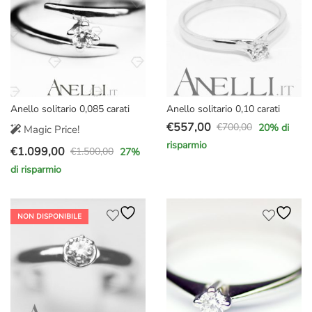
Anello solitario 0,085 carati
Anello solitario 0,10 carati
€
557,00
€
700,00
20
% di
Magic Price!
Il
Il
risparmio
€
1.099,00
prezzo
prezzo
€
1.500,00
27
%
Il
Il
originale
attuale
di risparmio
prezzo
prezzo
era:
è:
originale
attuale
€700,00.
€557,00.
era:
è:
NON DISPONIBILE
€1.500,00.
€1.099,00.