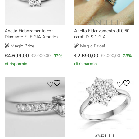
Anello Fidanzamento con
Anello Fidanzamento di 0.60
Diamante F-IF GIA America
carati D-SI1 GIA
Magic Price!
Magic Price!
€
4.699,00
€
2.890,00
€
7.000,00
€
4.000,00
33
%
28
%
Il
Il
Il
Il
di risparmio
di risparmio
prezzo
prezzo
prezzo
prezzo
originale
attuale
originale
attuale
era:
è:
era:
è:
€7.000,00.
€4.699,00.
€4.000,00.
€2.890,00.