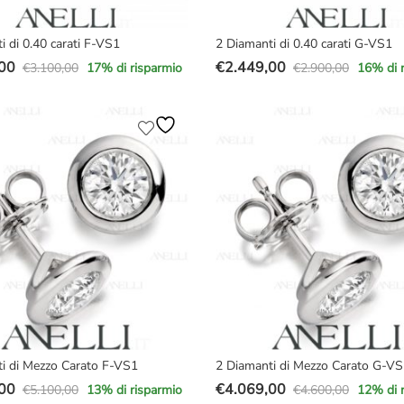
i di 0.40 carati F-VS1
2 Diamanti di 0.40 carati G-VS1
00
€
2.449,00
€
3.100,00
€
2.900,00
17
% di risparmio
16
% di 
Il
Il
prezzo
prezzo
e
originale
attuale
era:
è:
00.
00.
€2.900,00.
€2.449,00.
i di Mezzo Carato F-VS1
2 Diamanti di Mezzo Carato G-V
00
€
4.069,00
€
5.100,00
€
4.600,00
13
% di risparmio
12
% di 
Il
Il