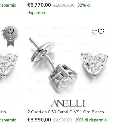
€
6.770,00
€
10.000,00
risparmio
32
% di
Il
Il
risparmio
prezzo
prezzo
originale
attuale
era:
è:
€10.000,00.
€6.770,00.
tino
2 Cuori da 0.50 Carati G-VS1 Oro Bianco
€
3.990,00
€
4.900,00
risparmio
19
% di risparmio
Il
Il
prezzo
prezzo