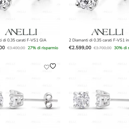
i di 0.35 carati F-VS1 GIA
2 Diamanti di 0.35 carati F-VS1 in
00
€
2.599,00
€
3.400,00
€
3.700,00
27
% di risparmio
30
% di 
Il
Il
prezzo
prezzo
e
originale
attuale
era:
è:
00.
00.
€3.700,00.
€2.599,00.