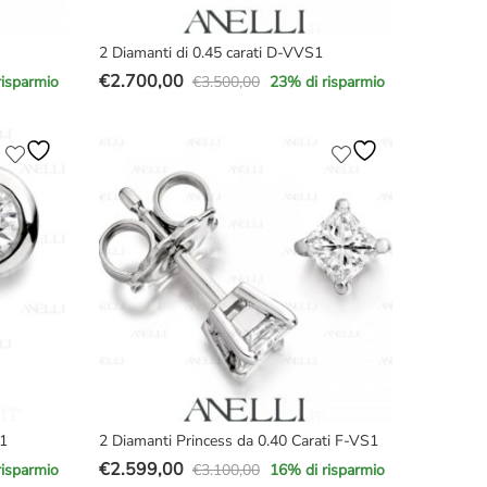
2 Diamanti di 0.45 carati D-VVS1
€
2.700,00
€
3.500,00
risparmio
23
% di risparmio
Il
Il
prezzo
prezzo
originale
attuale
era:
è:
€3.500,00.
€2.700,00.
S1
2 Diamanti Princess da 0.40 Carati F-VS1
€
2.599,00
€
3.100,00
risparmio
16
% di risparmio
Il
Il