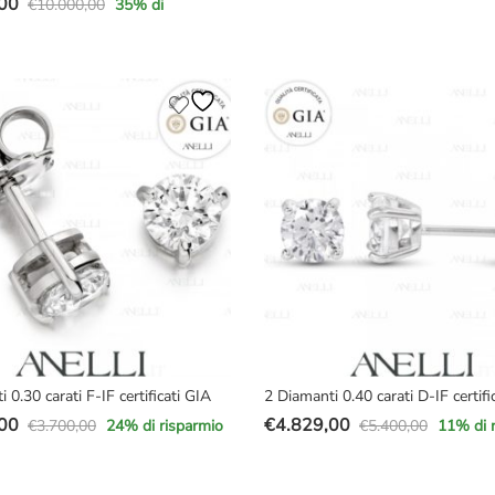
00
€
10.000,00
35
% di
originale
attuale
era:
è:
€6.100,00.
€5.279,00.
e
,00.
00.
 0.30 carati F-IF certificati GIA
2 Diamanti 0.40 carati D-IF certifi
00
€
4.829,00
€
3.700,00
€
5.400,00
24
% di risparmio
11
% di 
Il
Il
prezzo
prezzo
e
originale
attuale