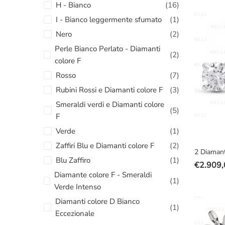
H - Bianco
(16)
era:
è:
I - Bianco leggermente sfumato
(1)
€3.700,
€2.799,
Nero
(2)
Perle Bianco Perlato - Diamanti
(2)
colore F
Rosso
(7)
Rubini Rossi e Diamanti colore F
(3)
Smeraldi verdi e Diamanti colore
(5)
F
Verde
(1)
Zaffiri Blu e Diamanti colore F
(2)
2 Diamant
Blu Zaffiro
(1)
€
2.909,
Il
Il
Diamante colore F - Smeraldi
(1)
prezzo
prezzo
Verde Intenso
original
attuale
Diamanti colore D Bianco
(1)
era:
è:
Eccezionale
€3.500,
€2.909,