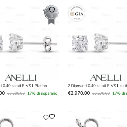
era:
è:
00.
00.
€5.400,00.
€4.829,00.
i 0.40 carati E-VS1 Platino
2 Diamanti 0.40 carati F-VS1 certi
00
€
2.970,00
€
3.500,00
€
3.570,00
17
% di risparmio
17
% di 
Il
Il
prezzo
prezzo
e
originale
attuale
era:
è:
00.
00.
€3.570,00.
€2.970,00.