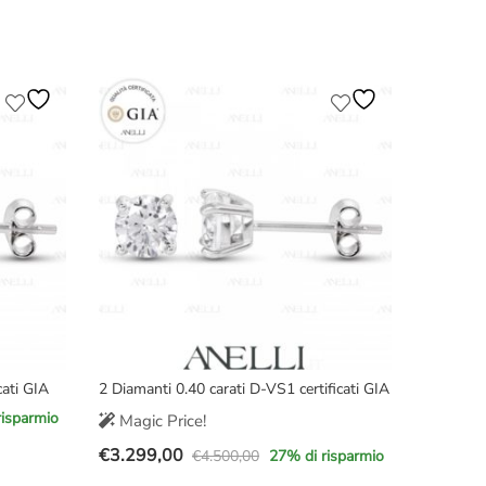
originale
attuale
era:
è:
€4.900,00.
€3.990,00.
cati GIA
2 Diamanti 0.40 carati D-VS1 certificati GIA
risparmio
Magic Price!
€
3.299,00
€
4.500,00
27
% di risparmio
Il
Il