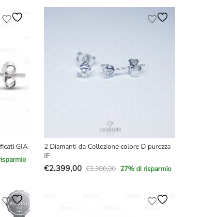
prezzo
prezzo
originale
attuale
era:
è:
€4.500,00.
€3.299,00.
ficati GIA
2 Diamanti da Collezione colore D purezza
IF
risparmio
€
2.399,00
€
3.300,00
27
% di risparmio
Il
Il
prezzo
prezzo
originale
attuale
era:
è: