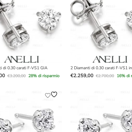
i di 0.30 carati F-VS1 GIA
2 Diamanti di 0.30 carati F-VS1 in
00
€
2.259,00
€
3.200,00
€
2.700,00
28
% di risparmio
16
% di 
Il
Il
prezzo
prezzo
e
originale
attuale
era:
è:
00.
00.
€2.700,00.
€2.259,00.