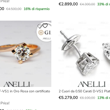
Price!
€
2.899,00
€
4.300,00
33
% di 
Il
Il
00
€
4.500,00
16
% di risparmio
prezzo
prezzo
originale
attuale
e
era:
è:
€4.300,00.
€2.899,00.
00.
00.
F-VS1 in Oro Rosa con certificato
2 Cuori da 0.50 Carati D-VS1 Pla
€
5.279,00
€
6.100,00
13
% di 
Il
Il
Price!
prezzo
prezzo