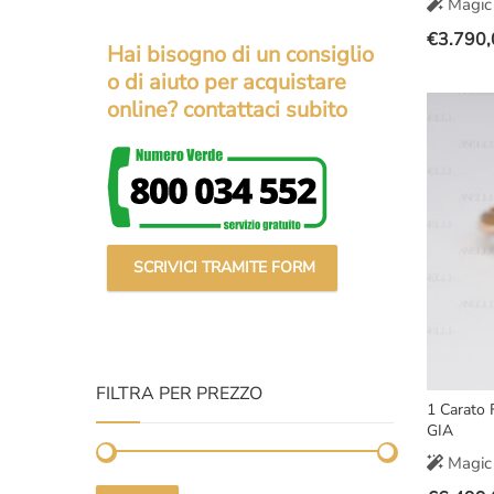
Magic 
€
3.790,
Hai bisogno di un consiglio
Il
Il
o di aiuto per acquistare
prezzo
prezzo
online? contattaci subito
original
attuale
era:
è:
€4.500,
€3.790,
SCRIVICI TRAMITE FORM
FILTRA PER PREZZO
1 Carato 
GIA
Magic 