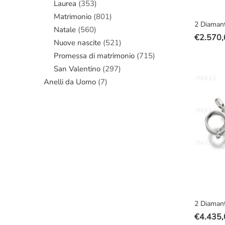
Laurea
(353)
Matrimonio
(801)
2 Diamant
Natale
(560)
€
2.570,
Nuove nascite
(521)
Il
Il
prezzo
prezzo
Promessa di matrimonio
(715)
original
attuale
San Valentino
(297)
era:
è:
Anelli da Uomo
(7)
€3.100,
€2.570,
2 Diamant
€
4.435,
Il
Il