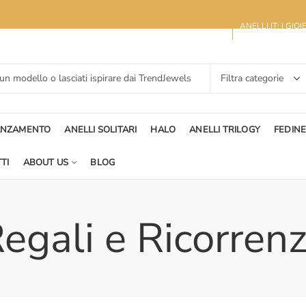
ANELLI.IT: I GIO
ANZAMENTO
ANELLI SOLITARI
HALO
ANELLI TRILOGY
FEDIN
TI
ABOUT US
BLOG
egali e Ricorren