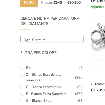
€
6.499,
FILTRA
Prezzo:
€540
—
€90.900
Il
Il
Prezzo
Prezzo
risparmio
prezzo
prezzo
Min
Max
original
attuale
CERCA E FILTRA PER CARATURA
era:
è:
DEL DIAMANTE
€10.000
€6.499,
Ogni Caratura
FILTRA PER COLORE
Blu
(5)
D - Bianco Eccezionale
(290)
Superiore
2 Diamanti
E - Bianco Eccezionale
(56)
€
2.799,
Il
Il
F - Bianco Extra Superiore
(373)
prezzo
prezzo
G - Bianco Extra
(83)
original
attuale