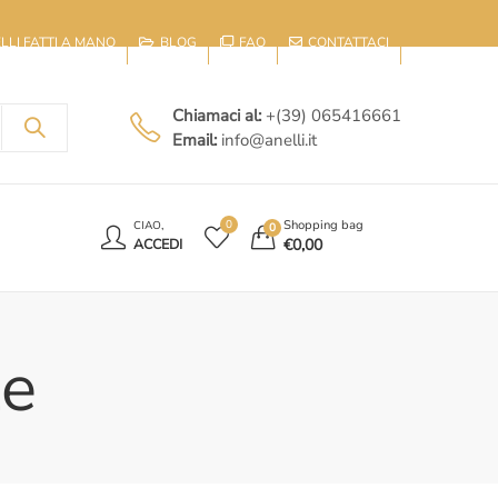
IELLI FATTI A MANO
BLOG
FAQ
CONTATTACI
Chiamaci al:
+(39) 065416661
Email:
info@anelli.it
E
Shopping bag
0
CIAO,
0
€
0,00
ACCEDI
ze