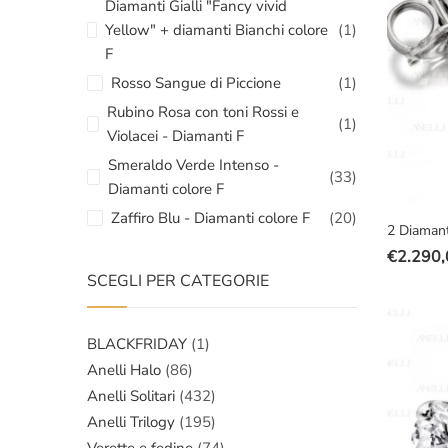
Diamanti Gialli "Fancy vivid
Yellow" + diamanti Bianchi colore
(1)
F
Rosso Sangue di Piccione
(1)
Rubino Rosa con toni Rossi e
(1)
Violacei - Diamanti F
Smeraldo Verde Intenso -
(33)
Diamanti colore F
Zaffiro Blu - Diamanti colore F
(20)
2 Diamant
€
2.290,
Il
Il
SCEGLI PER CATEGORIE
prezzo
prezzo
original
attuale
era:
è:
BLACKFRIDAY
(1)
€3.200,
€2.290,
Anelli Halo
(86)
Anelli Solitari
(432)
Anelli Trilogy
(195)
Verette e fedine
(74)