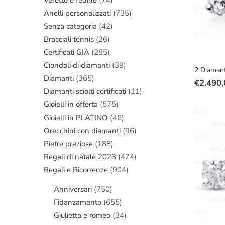
Anelli personalizzati
(735)
Senza categoria
(42)
Bracciali tennis
(26)
Certificati GIA
(285)
Ciondoli di diamanti
(39)
2 Diamant
Diamanti
(365)
€
2.490,
Il
Il
Diamanti sciolti certificati
(11)
prezzo
prezzo
Gioielli in offerta
(575)
original
attuale
Gioielli in PLATINO
(46)
era:
è:
Orecchini con diamanti
(96)
€3.400,
€2.490,
Pietre preziose
(188)
Regali di natale 2023
(474)
Regali e Ricorrenze
(904)
Anniversari
(750)
Fidanzamento
(655)
Giulietta e romeo
(34)