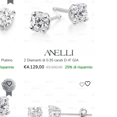
€3.300,00.
€2.399,00.
 Platino
2 Diamanti di 0.35 carati D-IF GIA
€
4.129,00
€
5.500,00
risparmio
25
% di risparmio
Il
Il
prezzo
prezzo
originale
attuale
era:
è:
€5.500,00.
€4.129,00.