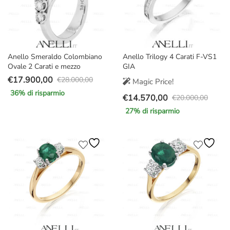
Anello Smeraldo Colombiano
Anello Trilogy 4 Carati F-VS1
Ovale 2 Carati e mezzo
GIA
€
17.900,00
€
28.000,00
Magic Price!
Il
Il
36
% di risparmio
€
14.570,00
prezzo
prezzo
€
20.000,00
Il
Il
originale
attuale
27
% di risparmio
prezzo
prezzo
era:
è:
originale
attuale
€28.000,00.
€17.900,00.
era:
è:
€20.000,00.
€14.570,00.