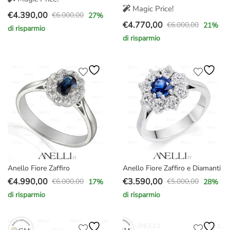
Magic Price!
€
4.390,00
€
6.000,00
27
%
Il
Il
€
4.770,00
€
6.000,00
21
%
di risparmio
Il
Il
prezzo
prezzo
di risparmio
prezzo
prezzo
originale
attuale
originale
attuale
era:
è:
era:
è:
€6.000,00.
€4.390,00.
€6.000,00.
€4.770,00.
Anello Fiore Zaffiro
Anello Fiore Zaffiro e Diamanti
€
4.990,00
€
3.590,00
€
6.000,00
€
5.000,00
17
%
28
%
Il
Il
Il
Il
di risparmio
di risparmio
prezzo
prezzo
prezzo
prezzo
originale
attuale
originale
attuale
era:
è:
era:
è: