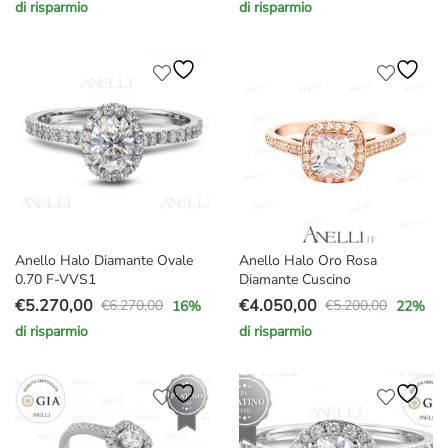
di risparmio
di risparmio
prezzo
prezzo
prezzo
prezzo
originale
attuale
originale
attuale
era:
è:
era:
è:
€2.790,00.
€2.290,00.
€5.970,00.
€4.970,00.
Anello Halo Diamante Ovale
Anello Halo Oro Rosa
0.70 F-VVS1
Diamante Cuscino
€
5.270,00
€
4.050,00
€
6.270,00
€
5.200,00
16
%
22
%
Il
Il
Il
Il
di risparmio
di risparmio
prezzo
prezzo
prezzo
prezzo
originale
attuale
originale
attuale
era:
è:
era:
è:
€6.270,00.
€5.270,00.
€5.200,00.
€4.050,00.