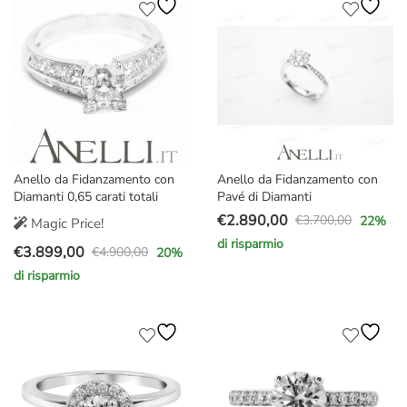
era:
è:
€4.000,00.
€2.770,00.
€4.700,00.
€3.590,00.
Anello da Fidanzamento con
Anello da Fidanzamento con
Diamanti 0,65 carati totali
Pavé di Diamanti
€
2.890,00
€
3.700,00
22
%
Magic Price!
Il
Il
di risparmio
€
3.899,00
prezzo
prezzo
€
4.900,00
20
%
Il
Il
originale
attuale
di risparmio
prezzo
prezzo
era:
è:
originale
attuale
€3.700,00.
€2.890,00.
era:
è:
€4.900,00.
€3.899,00.