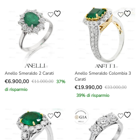
€15.000,00.
€9.490,00.
originale
attuale
era:
è:
€15.000,00.
€9.700,00.
Anello Smeraldo 2 Carati
Anello Smeraldo Colombia 3
Carati
€
6.900,00
€
11.000,00
37
%
Il
Il
€
19.990,00
€
33.000,00
di risparmio
Il
Il
prezzo
prezzo
39
% di risparmio
prezzo
prezzo
originale
attuale
originale
attuale
era:
è:
era:
è:
€11.000,00.
€6.900,00.
€33.000,00.
€19.990,00.