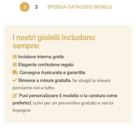
era:
è:
era:
è:
1
2
SFOGLIA CATALOGO GIOIELLI
€20.000,00.
€13.700,00.
€15.000,00.
€10.700,00.
I nostri gioielli includono
sempre:
Incisione interna gratis
Elegante confezione regalo
Consegna Assicurata e garantita
Rimessa a misura gratuita.
Se sbagli la misura
pensiamo noi a tutto.
Puoi personalizzare il modello o la caratura come
preferisci
, scrivi per un preventivo gratuito e senza
impegno