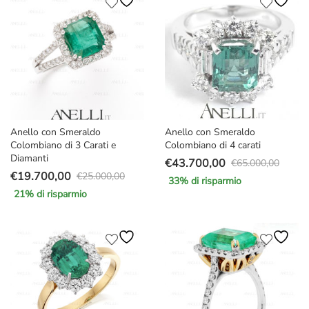
€4.500,00.
€3.377,00.
Anello con Smeraldo
Anello con Smeraldo
Colombiano di 3 Carati e
Colombiano di 4 carati
Diamanti
€
43.700,00
€
65.000,00
Il
Il
€
19.700,00
€
25.000,00
33
% di risparmio
Il
Il
prezzo
prezzo
21
% di risparmio
prezzo
prezzo
originale
attuale
originale
attuale
era:
è:
era:
è:
€65.000,00.
€43.700,00.
€25.000,00.
€19.700,00.