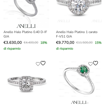
Anello Halo Platino 0.40 D-IF
Anello Halo Platino 1 carato
GIA
F-VS1 GIA
€
3.630,00
€
9.770,00
€
4.400,00
€
11.500,00
18
%
15
%
Il
Il
Il
Il
di risparmio
di risparmio
prezzo
prezzo
prezzo
prezzo
originale
attuale
originale
attuale
era:
è:
era:
è:
€4.400,00.
€3.630,00.
€11.500,00.
€9.770,00.