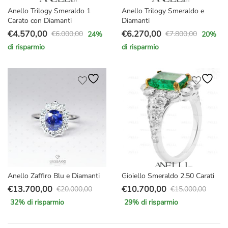
Anello Trilogy Smeraldo 1
Anello Trilogy Smeraldo e
Carato con Diamanti
Diamanti
€
4.570,00
€
6.270,00
€
6.000,00
€
7.800,00
24
%
20
%
Il
Il
Il
Il
di risparmio
di risparmio
prezzo
prezzo
prezzo
prezzo
originale
attuale
originale
attuale
era:
è:
era:
è:
€6.000,00.
€4.570,00.
€7.800,00.
€6.270,00.
Anello Zaffiro Blu e Diamanti
Gioiello Smeraldo 2.50 Carati
€
13.700,00
€
10.700,00
€
20.000,00
€
15.000,00
Il
Il
Il
Il
32
% di risparmio
29
% di risparmio
prezzo
prezzo
prezzo
prezzo
originale
attuale
originale
attuale