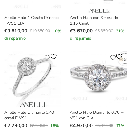
Anello Halo 1 Carato Princess
Anello Halo con Smeraldo
F-VS1 GIA
1.15 Carati
€
9.610,00
€
3.670,00
€
10.650,00
€
5.350,00
10
%
31
%
Il
Il
Il
Il
di risparmio
di risparmio
prezzo
prezzo
prezzo
prezzo
originale
attuale
originale
attuale
era:
è:
era:
è:
€10.650,00.
€9.610,00.
€5.350,00.
€3.670,00.
Anello Halo Diamante 0.40
Anello Halo Diamante 0.70 F-
carati F-VS1
VS1 con GIA
€
2.290,00
€
4.970,00
€
2.790,00
€
5.970,00
18
%
17
%
Il
Il
Il
Il