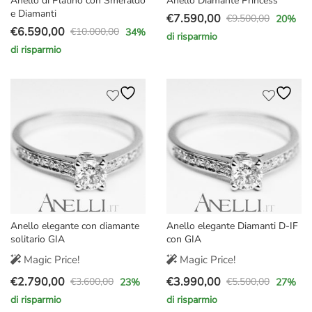
Anello di Platino con Smeraldo
Anello Diamante Princess
e Diamanti
€
7.590,00
€
9.500,00
20
%
Il
Il
€
6.590,00
€
10.000,00
34
%
di risparmio
Il
Il
prezzo
prezzo
di risparmio
prezzo
prezzo
originale
attuale
originale
attuale
era:
è:
era:
è:
€9.500,00.
€7.590,00.
€10.000,00.
€6.590,00.
Anello elegante con diamante
Anello elegante Diamanti D-IF
solitario GIA
con GIA
Magic Price!
Magic Price!
€
2.790,00
€
3.990,00
€
3.600,00
€
5.500,00
23
%
27
%
Il
Il
Il
Il
di risparmio
di risparmio
prezzo
prezzo
prezzo
prezzo