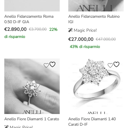
Anello Fidanzamento Roma
Anello Fidanzamento Rubino
0.50 D-IF GIA
IGI
€
2.890,00
€
3.700,00
22
%
Magic Price!
Il
Il
di risparmio
€
27.000,00
prezzo
prezzo
€
47.000,00
Il
Il
originale
attuale
43
% di risparmio
prezzo
prezzo
era:
è:
originale
attuale
€3.700,00.
€2.890,00.
era:
è:
€47.000,00.
€27.000,00.
Anello Fiore Diamanti 1 Carato
Anello Fiore Diamanti 1.40
Carati D-IF
Magic Price!