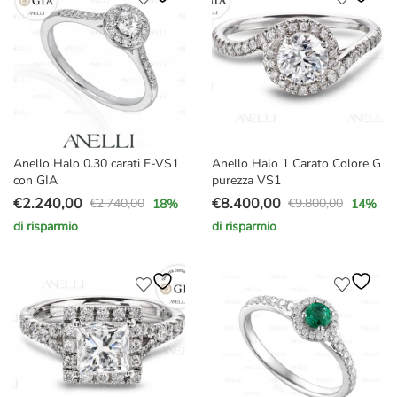
€6.000,00.
€4.990,00.
€5.000,00.
€3.590,00.
Anello Halo 0.30 carati F-VS1
Anello Halo 1 Carato Colore G
con GIA
purezza VS1
€
2.240,00
€
8.400,00
€
2.740,00
€
9.800,00
18
%
14
%
Il
Il
Il
Il
di risparmio
di risparmio
prezzo
prezzo
prezzo
prezzo
originale
attuale
originale
attuale
era:
è:
era:
è:
€2.740,00.
€2.240,00.
€9.800,00.
€8.400,00.