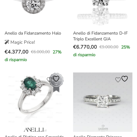
Anello da Fidanzamento Halo
Anello di Fidanzamento D-IF
Triplo Excellent GIA
Magic Price!
€
6.770,00
€
9.000,00
25
%
Il
Il
€
4.377,00
€
6.000,00
27
%
Il
Il
di risparmio
prezzo
prezzo
di risparmio
prezzo
prezzo
originale
attuale
originale
attuale
era:
è:
era:
è:
€9.000,00.
€6.770,00.
€6.000,00.
€4.377,00.