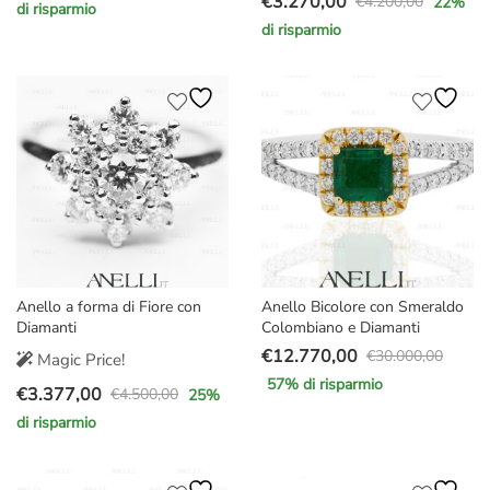
€
3.270,00
€
4.200,00
22
%
di risparmio
Il
Il
prezzo
prezzo
di risparmio
prezzo
prezzo
originale
attuale
originale
attuale
era:
è:
era:
è:
€3.600,00.
€2.890,00.
€4.200,00.
€3.270,00.
Anello a forma di Fiore con
Anello Bicolore con Smeraldo
Diamanti
Colombiano e Diamanti
€
12.770,00
€
30.000,00
Magic Price!
Il
Il
57
% di risparmio
€
3.377,00
prezzo
prezzo
€
4.500,00
25
%
Il
Il
originale
attuale
di risparmio
prezzo
prezzo
era:
è:
originale
attuale
€30.000,00.
€12.770,00.
era:
è: