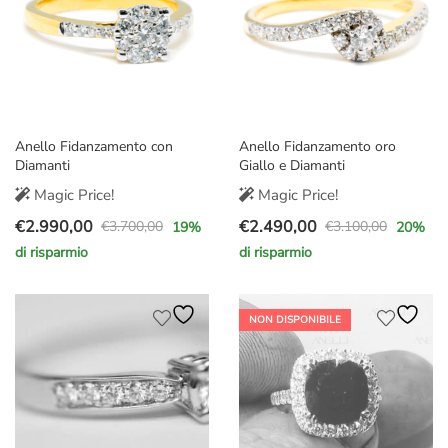
Anello Fidanzamento con
Anello Fidanzamento oro
Diamanti
Giallo e Diamanti
Magic Price!
Magic Price!
€
2.990,00
€
2.490,00
€
3.700,00
€
3.100,00
19
%
20
%
Il
Il
Il
Il
di risparmio
di risparmio
prezzo
prezzo
prezzo
prezzo
originale
attuale
originale
attuale
era:
è:
era:
è:
NON DISPONIBILE
€3.700,00.
€2.990,00.
€3.100,00.
€2.490,00.