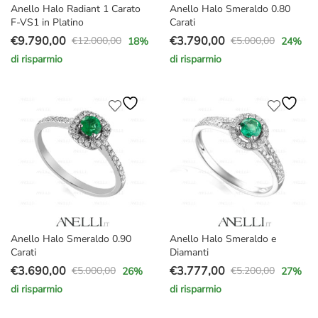
Anello Halo Radiant 1 Carato
Anello Halo Smeraldo 0.80
F-VS1 in Platino
Carati
€
9.790,00
€
3.790,00
€
12.000,00
€
5.000,00
18
%
24
%
Il
Il
Il
Il
di risparmio
di risparmio
prezzo
prezzo
prezzo
prezzo
originale
attuale
originale
attuale
era:
è:
era:
è:
€12.000,00.
€9.790,00.
€5.000,00.
€3.790,00.
Anello Halo Smeraldo 0.90
Anello Halo Smeraldo e
Carati
Diamanti
€
3.690,00
€
3.777,00
€
5.000,00
€
5.200,00
26
%
27
%
Il
Il
Il
Il
di risparmio
di risparmio
prezzo
prezzo
prezzo
prezzo
originale
attuale
originale
attuale