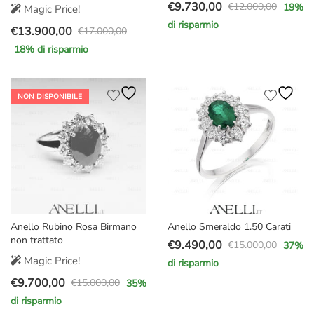
€
9.730,00
€
12.000,00
19
%
Magic Price!
Il
Il
di risparmio
€
13.900,00
prezzo
prezzo
€
17.000,00
Il
Il
originale
attuale
18
% di risparmio
prezzo
prezzo
era:
è:
originale
attuale
€12.000,00.
€9.730,00.
era:
è:
NON DISPONIBILE
€17.000,00.
€13.900,00.
Anello Rubino Rosa Birmano
Anello Smeraldo 1.50 Carati
non trattato
€
9.490,00
€
15.000,00
37
%
Il
Il
Magic Price!
di risparmio
prezzo
prezzo
€
9.700,00
€
15.000,00
35
%
originale
attuale
Il
Il
di risparmio
era:
è:
prezzo
prezzo