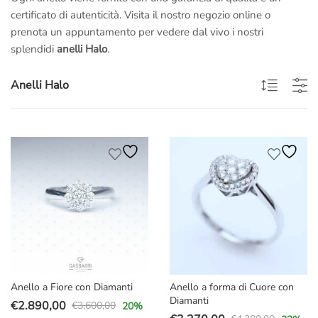
certificato di autenticità. Visita il nostro negozio online o
prenota un appuntamento per vedere dal vivo i nostri
splendidi
anelli Halo
.
Anelli Halo
Anello a Fiore con Diamanti
Anello a forma di Cuore con
Diamanti
€
2.890,00
€
3.600,00
20
%
Il
Il