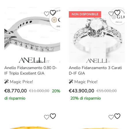
originale
attuale
originale
attuale
era:
è:
era:
è:
NON DISPONIBILE
€3.600,00.
€2.790,00.
€5.500,00.
€3.990,00.
Anello Fidanzamento 0.80 D-
Anello Fidanzamento 3 Carati
IF Triplo Excellent GIA
D-IF GIA
Magic Price!
Magic Price!
€
8.770,00
€
43.900,00
€
11.000,00
€
55.000,00
20
%
Il
Il
Il
Il
di risparmio
20
% di risparmio
prezzo
prezzo
prezzo
prezzo
originale
attuale
originale
attuale
era:
è:
era:
è:
€11.000,00.
€8.770,00.
€55.000,00.
€43.900,00.