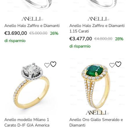
Anello Halo Zaffiro e Diamanti
Anello Halo Zaffiro e Diamanti
1.15 Carati
€
3.690,00
€
5.000,00
26
%
Il
Il
€
3.477,00
€
4.800,00
28
%
di risparmio
Il
Il
prezzo
prezzo
di risparmio
prezzo
prezzo
originale
attuale
originale
attuale
era:
è:
era:
è:
€5.000,00.
€3.690,00.
€4.800,00.
€3.477,00.
Anello modello Milano 1
Anello Oro Giallo Smeraldo e
Carato D-IF GIA America
Diamanti