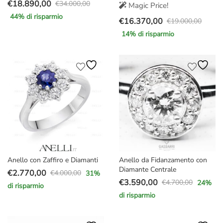
€
18.890,00
€
34.000,00
Magic Price!
Il
Il
44
% di risparmio
€
16.370,00
prezzo
prezzo
€
19.000,00
Il
Il
originale
attuale
14
% di risparmio
prezzo
prezzo
era:
è:
originale
attuale
€34.000,00.
€18.890,00.
era:
è:
€19.000,00.
€16.370,00.
Anello con Zaffiro e Diamanti
Anello da Fidanzamento con
Diamante Centrale
€
2.770,00
€
4.000,00
31
%
Il
Il
€
3.590,00
€
4.700,00
24
%
di risparmio
Il
Il
prezzo
prezzo
di risparmio
prezzo
prezzo
originale
attuale
originale
attuale
era:
è: