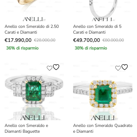
Anello con Smeraldo di 2.50
Anello con Smeraldo di 5
Carati e Diamanti
Carati e Diamanti
€
17.990,00
€
49.700,00
€
28.000,00
€
80.000,00
Il
Il
Il
Il
36
% di risparmio
38
% di risparmio
prezzo
prezzo
prezzo
prezzo
originale
attuale
originale
attuale
era:
è:
era:
è:
€28.000,00.
€17.990,00.
€80.000,00.
€49.700,00.
Anello con Smeraldo e
Anello con Smeraldo Quadrato
Diamanti Baguette
e Diamanti