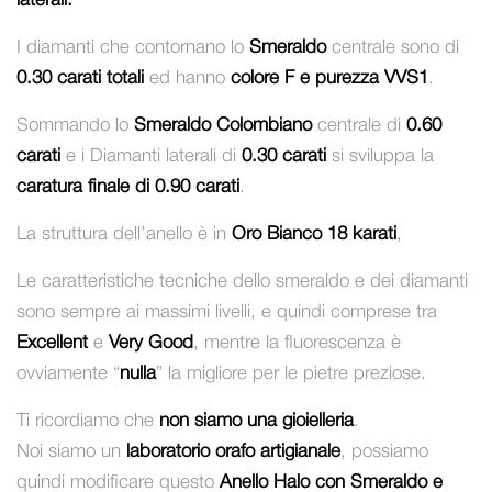
laterali.
I diamanti che contornano lo
Smeraldo
centrale sono di
0.30 carati totali
ed hanno
colore F e purezza VVS1
.
Sommando lo
Smeraldo Colombiano
centrale di
0.60
carati
e i Diamanti laterali di
0.30 carati
si sviluppa la
caratura finale di 0.90 carati
.
La struttura dell’anello è in
Oro Bianco 18 karati
,
Le caratteristiche tecniche dello smeraldo e dei diamanti
sono sempre ai massimi livelli, e quindi comprese tra
Excellent
e
Very Good
, mentre la fluorescenza è
ovviamente “
nulla
” la migliore per le pietre preziose.
Ti ricordiamo che
non siamo una gioielleria
.
Noi siamo un
laboratorio orafo artigianale
, possiamo
quindi modificare questo
Anello Halo con Smeraldo e