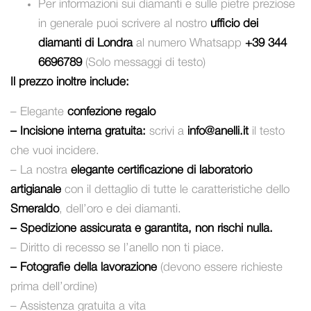
Per informazioni sui diamanti e sulle pietre preziose
in generale puoi scrivere al nostro
ufficio dei
diamanti di Londra
al numero Whatsapp
+39 344
6696789
(Solo messaggi di testo)
Il prezzo inoltre include:
– Elegante
confezione regalo
– Incisione interna gratuita:
scrivi a
info@anelli.it
il testo
che vuoi incidere.
– La nostra
elegante certificazione di laboratorio
artigianale
con il dettaglio di tutte le caratteristiche dello
Smeraldo
, dell’oro e dei diamanti.
– Spedizione assicurata e garantita, non rischi nulla.
– Diritto di recesso se l’anello non ti piace.
– Fotografie della lavorazione
(devono essere richieste
prima dell’ordine)
– Assistenza gratuita a vita