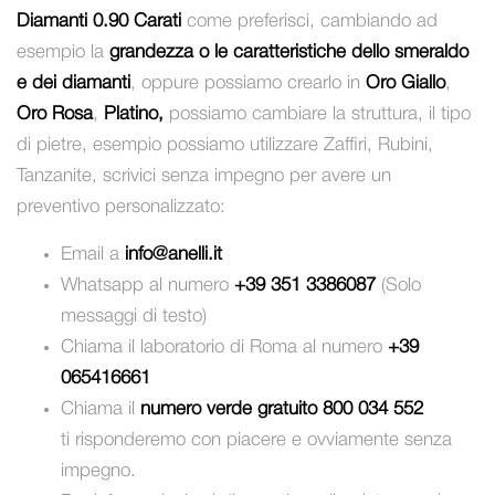
Diamanti 0.90 Carati
come preferisci, cambiando ad
esempio la
grandezza o le caratteristiche dello smeraldo
e dei diamanti
, oppure possiamo crearlo in
Oro Giallo
,
Oro Rosa
,
Platino,
possiamo cambiare la struttura, il tipo
di pietre, esempio possiamo utilizzare Zaffiri, Rubini,
Tanzanite, scrivici senza impegno per avere un
preventivo personalizzato:
Email a
info@anelli.it
Whatsapp al numero
+39 351 3386087
(Solo
messaggi di testo)
Chiama il laboratorio di Roma al numero
+39
065416661
Chiama il
numero verde gratuito 800 034 552
ti risponderemo con piacere e ovviamente senza
impegno.