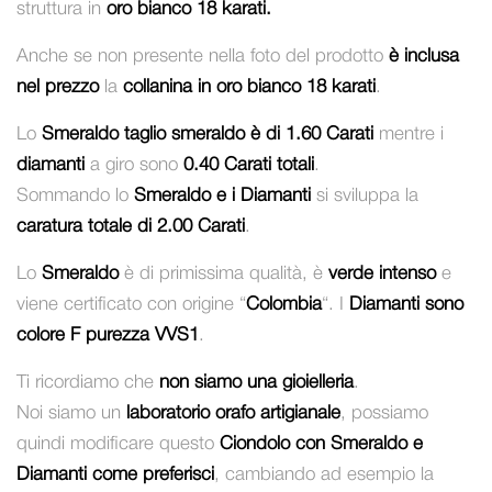
struttura in
oro bianco 18 karati.
Anche se non presente nella foto del prodotto
è inclusa
nel prezzo
la
collanina in oro bianco 18 karati
.
Lo
Smeraldo taglio smeraldo è di 1.60 Carati
mentre i
diamanti
a giro sono
0.40 Carati totali
.
Sommando lo
Smeraldo e i Diamanti
si sviluppa la
caratura totale di 2.00 Carati
.
Lo
Smeraldo
è di primissima qualità, è
verde intenso
e
viene certificato con origine “
Colombia
“. I
Diamanti sono
colore F purezza VVS1
.
Ti ricordiamo che
non siamo una gioielleria
.
Noi siamo un
laboratorio orafo artigianale
, possiamo
quindi modificare questo
Ciondolo con Smeraldo e
Diamanti come preferisci
, cambiando ad esempio la