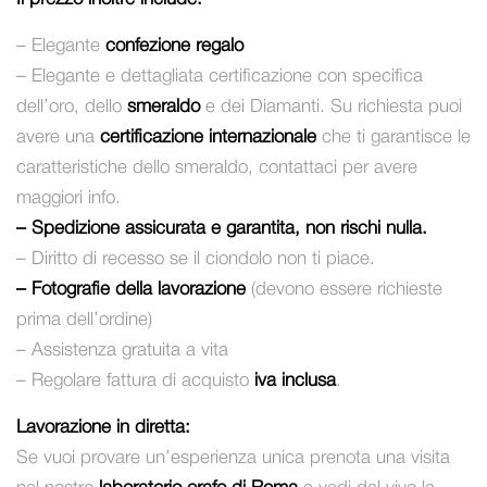
– Elegante
confezione regalo
– Elegante e dettagliata certificazione con specifica
dell’oro, dello
smeraldo
e dei Diamanti. Su richiesta puoi
avere una
certificazione internazionale
che ti garantisce le
caratteristiche dello smeraldo, contattaci per avere
maggiori info.
– Spedizione assicurata e garantita, non rischi nulla.
– Diritto di recesso se il ciondolo non ti piace.
– Fotografie della lavorazione
(devono essere richieste
prima dell’ordine)
– Assistenza gratuita a vita
– Regolare fattura di acquisto
iva inclusa
.
Lavorazione in diretta:
Se vuoi provare un’esperienza unica prenota una visita