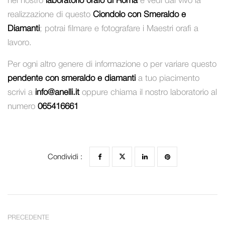
nel nostro
laboratorio orafo di Roma
e vedi dal vivo la
realizzazione di questo
Ciondolo con Smeraldo e
Diamanti
; potrai filmare e fotografare i Maestri orafi a
lavoro.
Per ogni altro genere di informazione o per variare questo
pendente con smeraldo e diamanti
a tuo piacimento
scrivi a
info@anelli.it
oppure chiama il nostro laboratorio al
numero
065416661
Condividi :
PRECEDENTE