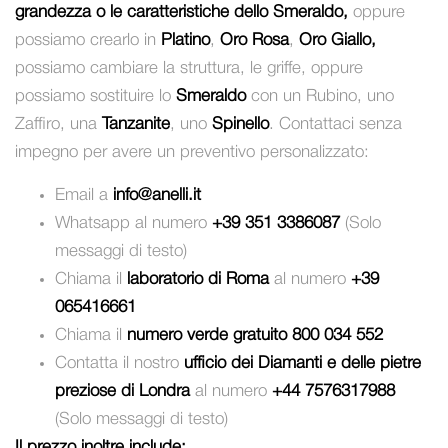
grandezza o le caratteristiche dello Smeraldo,
oppure
possiamo crearlo in
Platino
,
Oro Rosa
,
Oro Giallo,
possiamo cambiare la struttura, le griffe, oppure
possiamo sostituire lo
Smeraldo
con un Rubino, uno
Zaffiro, una
Tanzanite
, uno
Spinello
. Contattaci senza
impegno per avere un preventivo personalizzato:
Email a
info@anelli.it
Whatsapp al numero
+39 351 3386087
(Solo
messaggi di testo)
Chiama il
laboratorio di Roma
al numero
+39
065416661
Chiama il
numero verde gratuito 800 034 552
Contatta il nostro
ufficio dei Diamanti e delle pietre
preziose di Londra
al numero
+44 7576317988
(Solo messaggi di testo)
Il prezzo inoltre include: