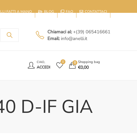
IELLI FATTI A MANO
BLOG
FAQ
CONTATTACI
Chiamaci al:
+(39) 065416661
Email:
info@anelli.it
E
Shopping bag
0
CIAO,
0
€
0,00
ACCEDI
.40 D-IF GIA