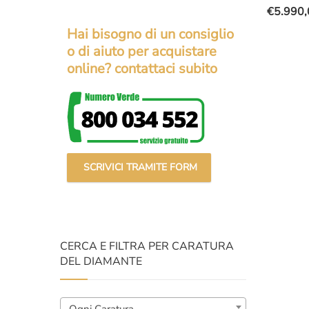
€
5.990,
Il
Il
Hai bisogno di un consiglio
prezzo
prezzo
o di aiuto per acquistare
original
attuale
online? contattaci subito
era:
è:
€8.000,
€5.990,
SCRIVICI TRAMITE FORM
CERCA E FILTRA PER CARATURA
DEL DIAMANTE