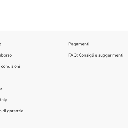
o
Pagamenti
imborso
FAQ: Consigli e suggerimenti
 condizioni
ne
taly
to di garanzia