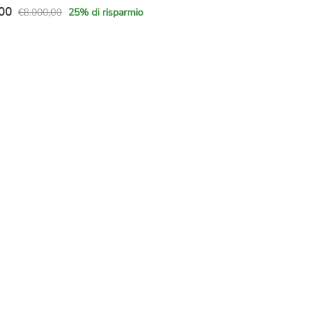
00
€
8.000,00
25
% di risparmio
e
00.
00.