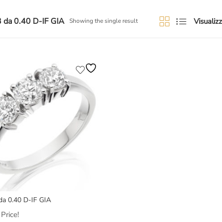
3 da 0.40 D-IF GIA
Visualizz
Showing the single result
 da 0.40 D-IF GIA
Price!