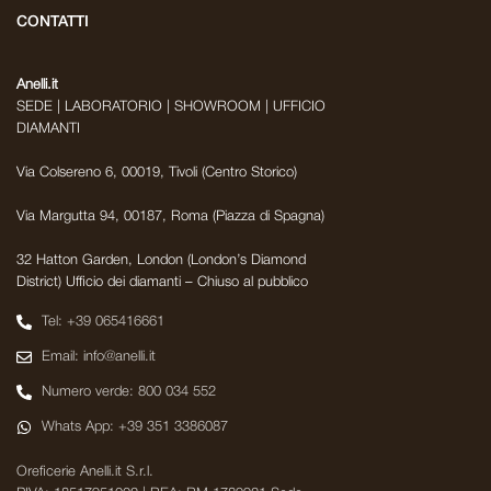
CONTATTI
Anelli.it
SEDE | LABORATORIO | SHOWROOM | UFFICIO
DIAMANTI
Via Colsereno 6, 00019, Tivoli (Centro Storico)
Via Margutta 94, 00187, Roma (Piazza di Spagna)
32 Hatton Garden, London (London’s Diamond
District) Ufficio dei diamanti – Chiuso al pubblico
Tel: +39 065416661
Email: info@anelli.it
Numero verde: 800 034 552
Whats App: +39 351 3386087
Oreficerie Anelli.it S.r.l.