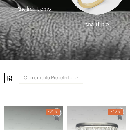
Anelli da Uomo
Anelli Halo
Ordinamento Predefinito
-31%
-40%