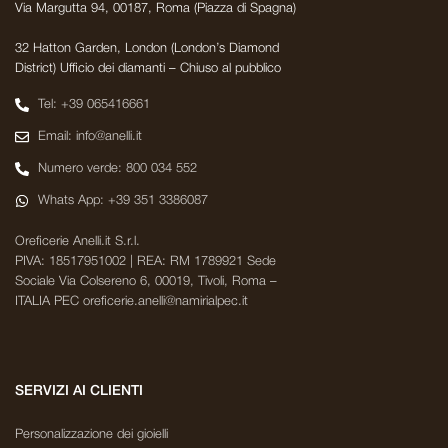
Via Margutta 94, 00187, Roma (Piazza di Spagna)
32 Hatton Garden, London (London’s Diamond
District) Ufficio dei diamanti – Chiuso al pubblico
Tel: +39 065416661
Email: info@anelli.it
Numero verde: 800 034 552
Whats App: +39 351 3386087
Oreficerie Anelli.it S.r.l.
PIVA: 18517951002 | REA: RM 1789921 Sede
Sociale Via Colsereno 6, 00019, Tivoli, Roma –
ITALIA PEC oreficerie.anelli@namirialpec.it
SERVIZI AI CLIENTI
Personalizzazione dei gioielli