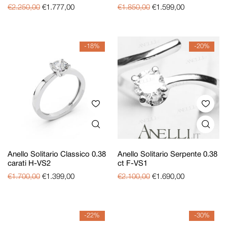
€
2.250,00
€
1.777,00
€
1.850,00
€
1.599,00
-18%
-20%
Anello Solitario Classico 0.38
Anello Solitario Serpente 0.38
carati H-VS2
ct F-VS1
€
1.700,00
€
1.399,00
€
2.100,00
€
1.690,00
-22%
-30%