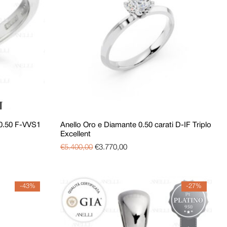
 0.50 F-VVS1
Anello Oro e Diamante 0.50 carati D-IF Triplo
Excellent
€
5.400,00
€
3.770,00
-43%
-27%