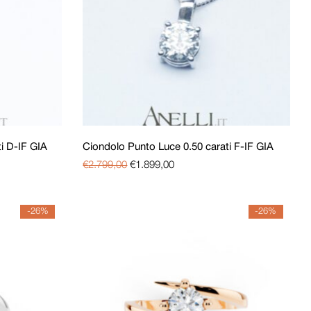
i D-IF GIA
Ciondolo Punto Luce 0.50 carati F-IF GIA
€
2.799,00
€
1.899,00
-26%
-26%