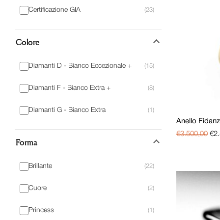
Certificazione GIA
Regali di natale 2023
(471)
(23)
Regali e Ricorrenze
(890)
Colore
Senza categoria
(40)
Verette e fedine
(74)
Diamanti D - Bianco Eccezionale +
(15)
Diamanti F - Bianco Extra +
(8)
Diamanti G - Bianco Extra
(1)
Anello Fidan
€
3.500,00
€
2
Forma
Brillante
(22)
Cuore
(2)
Princess
(1)