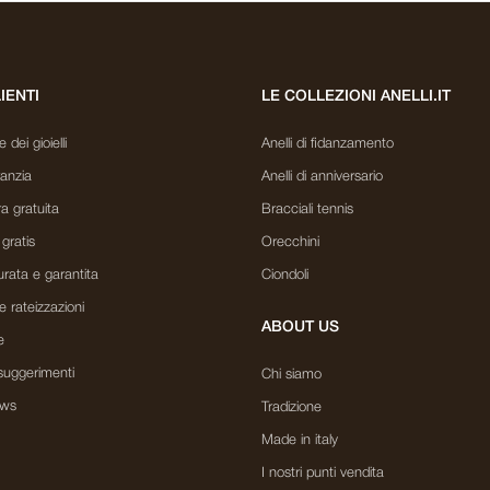
LIENTI
LE COLLEZIONI ANELLI.IT
dei gioielli
Anelli di fidanzamento
ranzia
Anelli di anniversario
a gratuita
Bracciali tennis
 gratis
Orecchini
rata e garantita
Ciondoli
e rateizzazioni
ABOUT US
e
suggerimenti
Chi siamo
ews
Tradizione
Made in italy
I nostri punti vendita