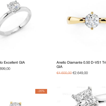
plo Excellent GIA
Anello Diamante 0.50 D-VS1 Tri
GIA
.899,00
€
4.600,00
€
2.649,00
-26%