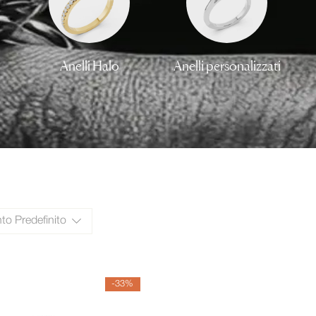
Anelli Halo
Anelli personalizzati
o Predefinito
-33%