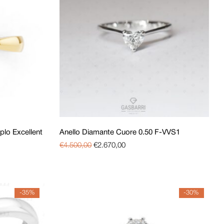
plo Excellent
Anello Diamante Cuore 0.50 F-VVS1
€
4.500,00
€
2.670,00
-35%
-30%