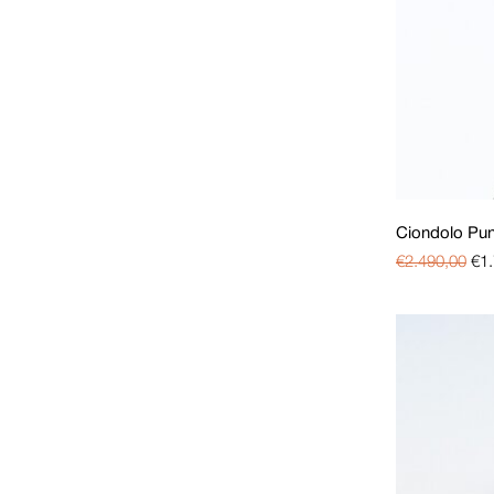
Regali di compleanno
(1)
Oro Rosa 18 Kt (750)
(2)
Platino (950)
(3)
Ciondolo Pun
€
2.490,00
€
1