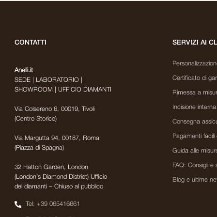
CONTATTI
SERVIZI AI C
Personalizzazione 
Anelli.it
Certificato di ga
SEDE | LABORATORIO |
SHOWROOM | UFFICIO DIAMANTI
Rimessa a misur
Incisione interna
Via Colsereno 6, 00019, Tivoli
(Centro Storico)
Consegna assicu
Pagamenti facili 
Via Margutta 94, 00187, Roma
(Piazza di Spagna)
Guida alle misur
FAQ: Consigli e 
32 Hatton Garden, London
(London’s Diamond District) Ufficio
Blog e ultime n
dei diamanti – Chiuso al pubblico
Tel: +39 065416661