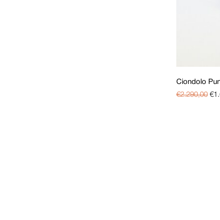
Ciondolo Pun
€
2.290,00
€
1