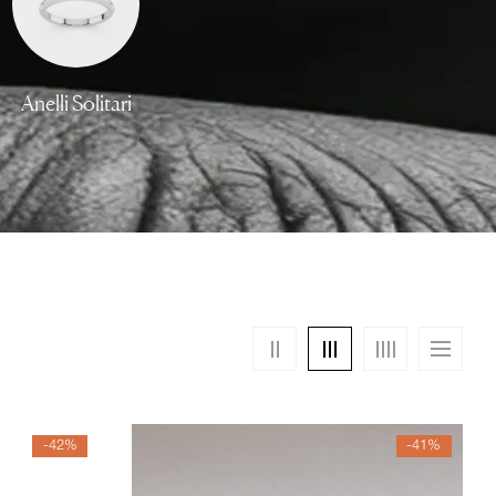
Anelli Solitari
Anelli Trilogy
-42%
-41%