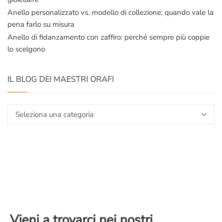
Anello personalizzato vs. modello di collezione: quando vale la
pena farlo su misura
Anello di fidanzamento con zaffiro: perché sempre più coppie
lo scelgono
IL BLOG DEI MAESTRI ORAFI
Il
blog
dei
maestri
orafi
Vieni a trovarci nei nostri