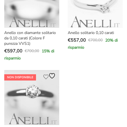
Anello con diamante solitario
Anello solitario 0,10 carati
da 0,10 carati (Colore F
€
557,00
€
700,00
20
% di
Il
Il
purezza VVS1)
risparmio
prezzo
prezzo
€
597,00
€
700,00
15
% di
Il
Il
originale
attuale
risparmio
prezzo
prezzo
era:
è:
originale
attuale
€700,00.
€557,00.
era:
è:
NON DISPONIBILE
€700,00.
€597,00.