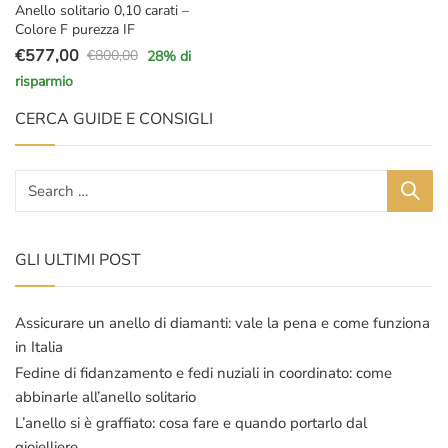
Anello solitario 0,10 carati –
Colore F purezza IF
€
577,00
€
800,00
28
% di
Il
Il
risparmio
prezzo
prezzo
originale
attuale
CERCA GUIDE E CONSIGLI
era:
è:
€800,00.
€577,00.
GLI ULTIMI POST
Assicurare un anello di diamanti: vale la pena e come funziona
in Italia
Fedine di fidanzamento e fedi nuziali in coordinato: come
abbinarle all’anello solitario
L’anello si è graffiato: cosa fare e quando portarlo dal
gioielliere