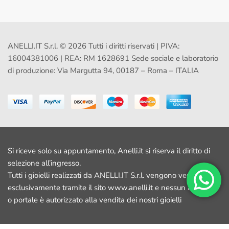
ANELLI.IT S.r.l. © 2026 Tutti i diritti riservati | PIVA:
16004381006 | REA: RM 1628691 Sede sociale e laboratorio
di produzione: Via Margutta 94, 00187 – Roma – ITALIA
Si riceve solo su appuntamento, Anelli.it si riserva il diritto di
selezione all’ingresso.
Tutti i gioielli realizzati da ANELLI.IT S.r.l. vengono venduti
esclusivamente tramite il sito www.anelli.it e nessun altro sito
o portale è autorizzato alla vendita dei nostri gioielli