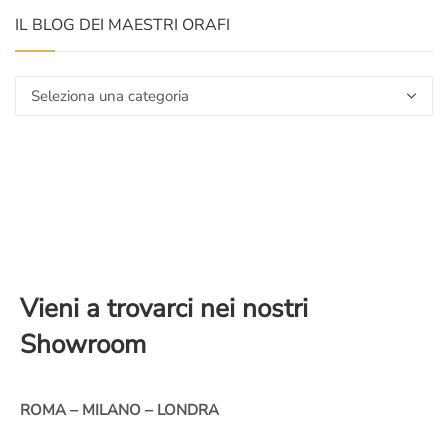
IL BLOG DEI MAESTRI ORAFI
Il
blog
dei
maestri
orafi
Vieni a trovarci nei nostri
Showroom
ROMA – MILANO – LONDRA