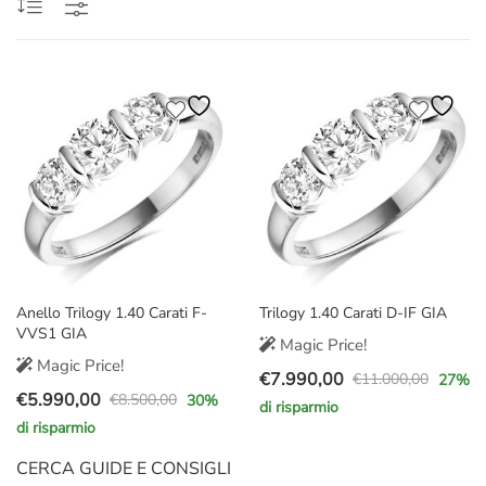
Anello Trilogy 1.40 Carati F-
Trilogy 1.40 Carati D-IF GIA
VVS1 GIA
Magic Price!
Magic Price!
€
7.990,00
€
11.000,00
27
%
Il
Il
€
5.990,00
€
8.500,00
30
%
di risparmio
Il
Il
prezzo
prezzo
di risparmio
prezzo
prezzo
originale
attuale
originale
attuale
CERCA GUIDE E CONSIGLI
era:
è: