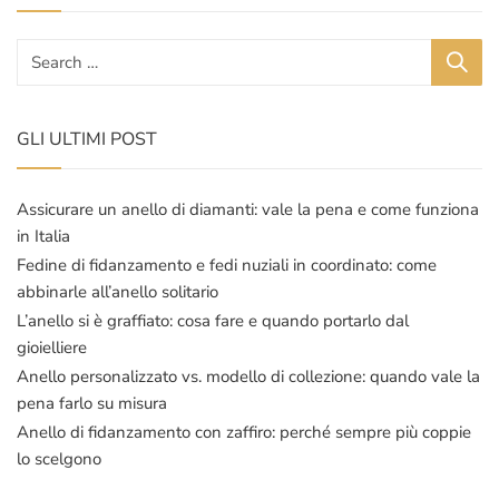
era:
è:
€11.000,00.
€7.990,00.
€8.500,00.
€5.990,00.
GLI ULTIMI POST
Assicurare un anello di diamanti: vale la pena e come funziona
in Italia
Fedine di fidanzamento e fedi nuziali in coordinato: come
abbinarle all’anello solitario
L’anello si è graffiato: cosa fare e quando portarlo dal
gioielliere
Anello personalizzato vs. modello di collezione: quando vale la
pena farlo su misura
Anello di fidanzamento con zaffiro: perché sempre più coppie
lo scelgono