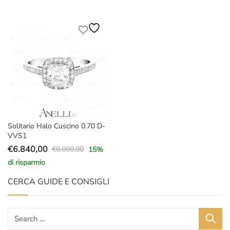
Solitario Halo Cuscino 0.70 D-
VVS1
€
6.840,00
€
8.000,00
15
%
Il
Il
di risparmio
prezzo
prezzo
originale
attuale
CERCA GUIDE E CONSIGLI
era:
è:
€8.000,00.
€6.840,00.