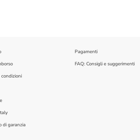
o
Pagamenti
imborso
FAQ: Consigli e suggerimenti
 condizioni
ne
taly
to di garanzia