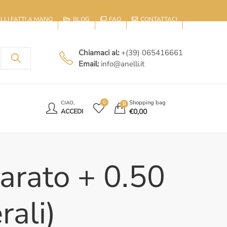
IELLI FATTI A MANO
BLOG
FAQ
CONTATTACI
Chiamaci al:
+(39) 065416661
Email:
info@anelli.it
E
Shopping bag
0
CIAO,
0
€
0,00
ACCEDI
Carato + 0.50
rali)