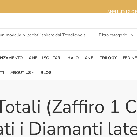
ANELLI.IT: I GIO
ANZAMENTO
ANELLI SOLITARI
HALO
ANELLI TRILOGY
FEDIN
TI
ABOUT US
BLOG
Totali (Zaffiro 1 
ti i Diamanti late