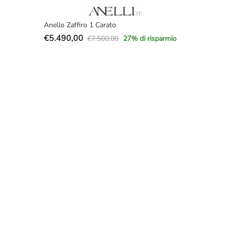
Anello Zaffiro 1 Carato
€
5.490,00
€
7.500,00
27
% di risparmio
Il
Il
prezzo
prezzo
originale
attuale
era:
è:
€7.500,00.
€5.490,00.