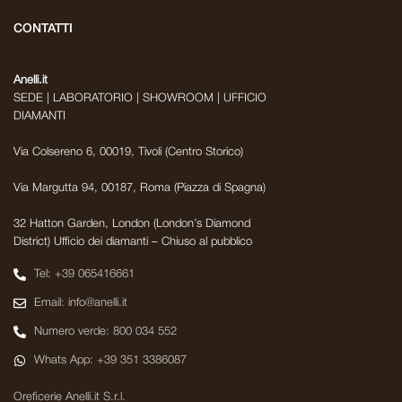
CONTATTI
Anelli.it
SEDE | LABORATORIO | SHOWROOM | UFFICIO
DIAMANTI
Via Colsereno 6, 00019, Tivoli (Centro Storico)
Via Margutta 94, 00187, Roma (Piazza di Spagna)
32 Hatton Garden, London (London’s Diamond
District) Ufficio dei diamanti – Chiuso al pubblico
Tel: +39 065416661
Email: info@anelli.it
Numero verde: 800 034 552
Whats App: +39 351 3386087
Oreficerie Anelli.it S.r.l.