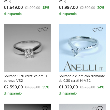
VS2)
VS2)
€
1.549,00
€
1.997,00
€
1.900,00
€
2.500,00
18
%
20
%
Il
Il
Il
Il
di risparmio
di risparmio
prezzo
prezzo
prezzo
prezzo
originale
attuale
originale
attuale
era:
è:
era:
è:
€1.900,00.
€1.549,00.
€2.500,00.
€1.997,00.
Solitario 0.70 carati colore H
Solitario a cuore con diamante
purezza VS2
da 0,30 carati H-VS2
€
2.590,00
€
1.329,00
€
4.000,00
€
1.750,00
35
%
24
%
Il
Il
Il
Il
di risparmio
di risparmio
prezzo
prezzo
prezzo
prezzo
originale
attuale
originale
attuale
era:
è:
era:
è: