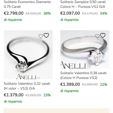
Solitario Economico Diamante
Solitario Semplice 0,50 carati
0.75 Carati
Colore H – Purezza VS2 GIA
€
2.799,00
€
2.097,00
€
4.500,00
€
3.170,00
38
%
34
%
Il
Il
Il
Il
di risparmio
di risparmio
prezzo
prezzo
prezzo
prezzo
originale
attuale
originale
attuale
era:
è:
era:
è:
€4.500,00.
€2.799,00.
€3.170,00.
€2.097,00.
Solitario Valentino 0,38 carati
(Colore H Purezza VS2)
Solitario Valentino 0,32 carati
€
1.399,00
€
1.800,00
22
%
Il
Il
(H color – VS2) GIA
di risparmio
prezzo
prezzo
€
1.379,00
€
1.800,00
23
%
Il
Il
originale
attuale
di risparmio
prezzo
prezzo
era:
è:
originale
attuale
€1.800,00.
€1.399,00.