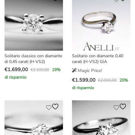
€4.000,00.
€2.590,00.
€1.750,00.
€1.329,00.
Solitario classico con diamante
Solitario con diamante 0,40
di 0,45 carati (H-VS2)
carati (H-VS2) GIA
€
1.699,00
€
2.100,00
19
%
Magic Price!
Il
Il
di risparmio
€
1.599,00
prezzo
prezzo
€
2.000,00
20
%
Il
Il
originale
attuale
di risparmio
prezzo
prezzo
era:
è:
originale
attuale
€2.100,00.
€1.699,00.
era:
è:
€2.000,00.
€1.599,00.