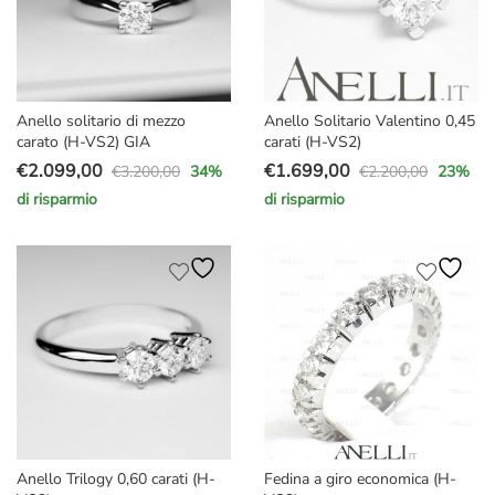
Anello solitario di mezzo
Anello Solitario Valentino 0,45
carato (H-VS2) GIA
carati (H-VS2)
€
2.099,00
€
1.699,00
€
3.200,00
€
2.200,00
34
%
23
%
Il
Il
Il
Il
di risparmio
di risparmio
prezzo
prezzo
prezzo
prezzo
originale
attuale
originale
attuale
era:
è:
era:
è:
€3.200,00.
€2.099,00.
€2.200,00.
€1.699,00.
Anello Trilogy 0,60 carati (H-
Fedina a giro economica (H-