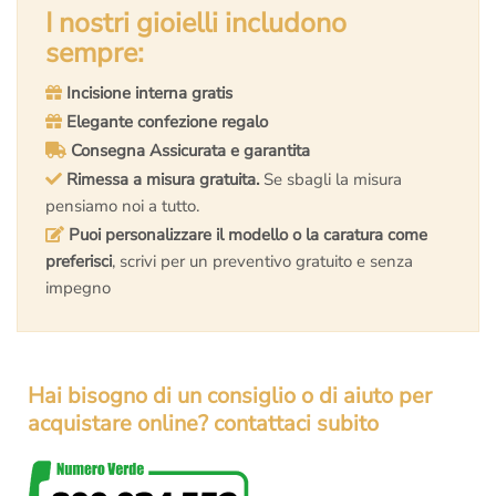
era:
è:
I nostri gioielli includono
€1.800,00.
€1.379,00.
sempre:
Incisione interna gratis
Elegante confezione regalo
Consegna Assicurata e garantita
Rimessa a misura gratuita.
Se sbagli la misura
pensiamo noi a tutto.
Puoi personalizzare il modello o la caratura come
preferisci
, scrivi per un preventivo gratuito e senza
impegno
Hai bisogno di un consiglio o di aiuto per
acquistare online? contattaci subito