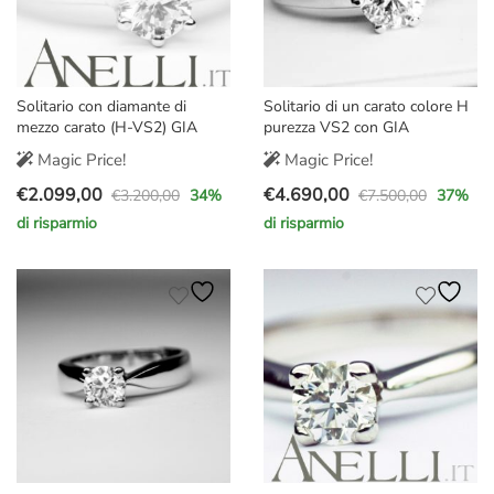
Solitario con diamante di
Solitario di un carato colore H
mezzo carato (H-VS2) GIA
purezza VS2 con GIA
Magic Price!
Magic Price!
€
2.099,00
€
4.690,00
€
3.200,00
€
7.500,00
34
%
37
%
Il
Il
Il
Il
di risparmio
di risparmio
prezzo
prezzo
prezzo
prezzo
originale
attuale
originale
attuale
era:
è:
era:
è:
€3.200,00.
€2.099,00.
€7.500,00.
€4.690,00.