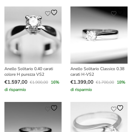
Anello Solitario 0.40 carati
Anello Solitario Classico 0.38
colore H purezza VS2
carati H-VS2
€
1.597,00
€
1.399,00
€
1.900,00
€
1.700,00
16
%
18
%
Il
Il
Il
Il
di risparmio
di risparmio
prezzo
prezzo
prezzo
prezzo
originale
attuale
originale
attuale
era:
è:
era:
è:
€1.900,00.
€1.597,00.
€1.700,00.
€1.399,00.