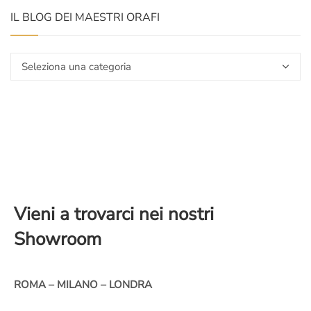
IL BLOG DEI MAESTRI ORAFI
Il
blog
dei
maestri
orafi
Vieni a trovarci nei nostri
Showroom
ROMA – MILANO – LONDRA