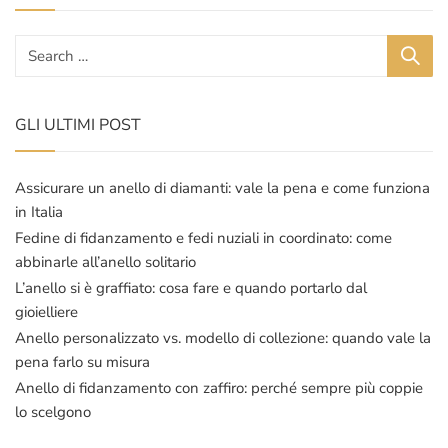
era:
è:
€55.000,00.
€43.900,00.
GLI ULTIMI POST
Assicurare un anello di diamanti: vale la pena e come funziona
in Italia
Fedine di fidanzamento e fedi nuziali in coordinato: come
abbinarle all’anello solitario
L’anello si è graffiato: cosa fare e quando portarlo dal
gioielliere
Anello personalizzato vs. modello di collezione: quando vale la
pena farlo su misura
Anello di fidanzamento con zaffiro: perché sempre più coppie
lo scelgono