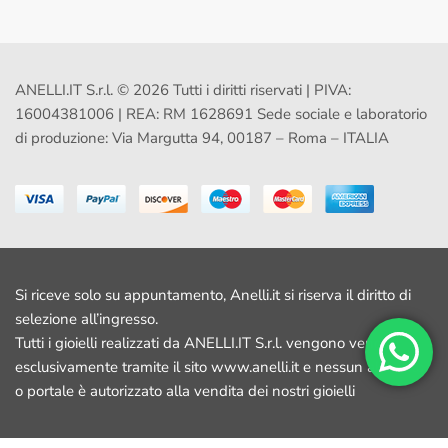
ANELLI.IT S.r.l. © 2026 Tutti i diritti riservati | PIVA:
16004381006 | REA: RM 1628691 Sede sociale e laboratorio
di produzione: Via Margutta 94, 00187 – Roma – ITALIA
Si riceve solo su appuntamento, Anelli.it si riserva il diritto di
selezione all’ingresso.
Tutti i gioielli realizzati da ANELLI.IT S.r.l. vengono venduti
esclusivamente tramite il sito www.anelli.it e nessun altro sito
o portale è autorizzato alla vendita dei nostri gioielli