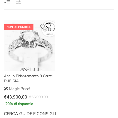
NON DISPONIBILE
Anello Fidanzamento 3 Carati
D-IF GIA
Magic Price!
€
43.900,00
€
55.000,00
Il
Il
20
% di risparmio
prezzo
prezzo
originale
attuale
CERCA GUIDE E CONSIGLI