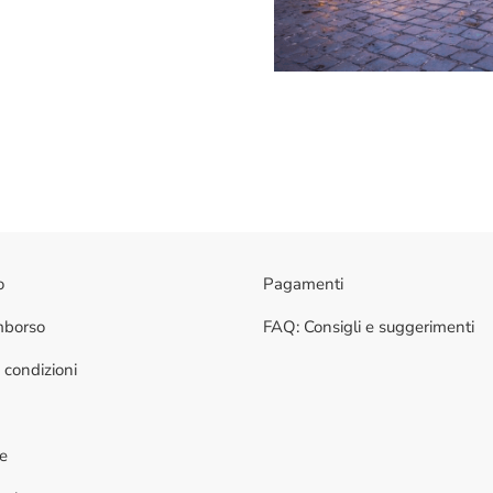
o
Pagamenti
imborso
FAQ: Consigli e suggerimenti
 condizioni
ne