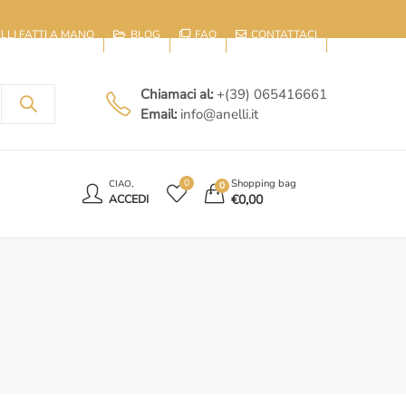
IELLI FATTI A MANO
BLOG
FAQ
CONTATTACI
Chiamaci al:
+(39) 065416661
Email:
info@anelli.it
E
Shopping bag
0
CIAO,
0
€
0,00
ACCEDI