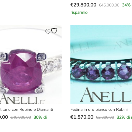
€
29.800,00
€
45.000,00
34
% 
Il
Il
e
risparmio
prezzo
prezzo
originale
attuale
,00.
00.
era:
è:
€45.000,00.
€29.800,00.
litario con Rubino e Diamanti
Fedina in oro bianco con Rubini
0,00
€
1.570,00
€
40.000,00
€
2.300,00
30
% di
32
% di 
Il
Il
prezzo
prezzo