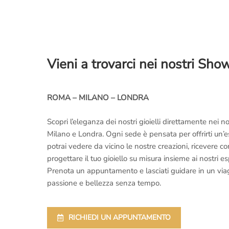
era:
è:
€11.000,00.
€7.970,00.
Vieni a trovarci nei nostri Sh
ROMA – MILANO – LONDRA
Scopri l’eleganza dei nostri gioielli direttamente nei
Milano e Londra. Ogni sede è pensata per offrirti un’
potrai vedere da vicino le nostre creazioni, ricevere 
progettare il tuo gioiello su misura insieme ai nostri es
Prenota un appuntamento e lasciati guidare in un viaggi
passione e bellezza senza tempo.
RICHIEDI UN APPUNTAMENTO