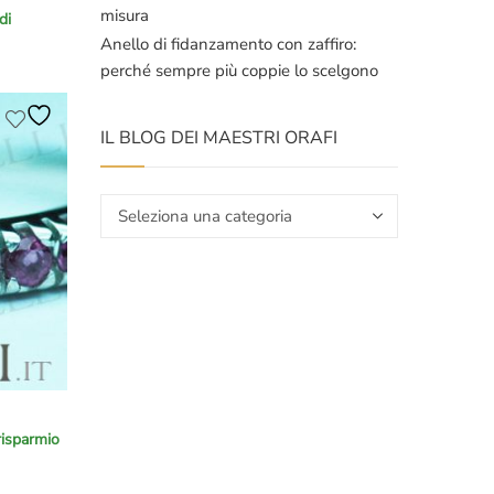
misura
di
Anello di fidanzamento con zaffiro:
perché sempre più coppie lo scelgono
IL BLOG DEI MAESTRI ORAFI
Il
blog
dei
maestri
orafi
risparmio