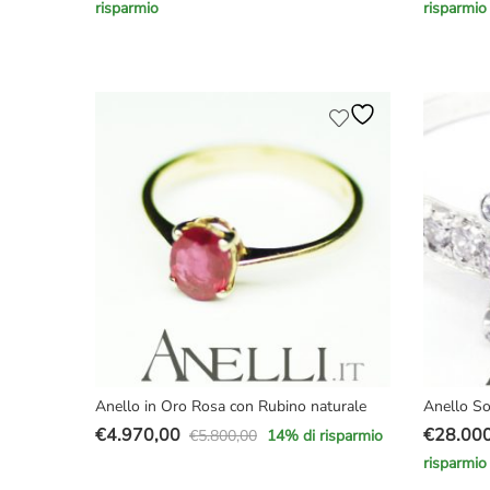
risparmio
risparmio
prezzo
prezzo
prezzo
prezzo
originale
attuale
original
attuale
era:
è:
era:
è:
€15.000,00.
€8.900,00.
€13.500
€8.700,
Anello in Oro Rosa con Rubino naturale
Anello So
€
4.970,00
€
28.00
€
5.800,00
14
% di risparmio
Il
Il
Il
Il
risparmio
prezzo
prezzo
prezzo
prezzo