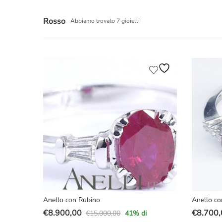
Rosso
Abbiamo trovato 7 gioielli
Anello con Rubino
Anello co
€
8.900,00
€
8.700,
€
15.000,00
41
% di
Il
Il
Il
Il