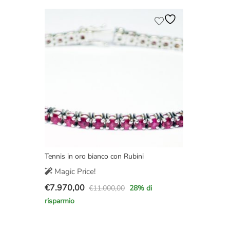
originale
attuale
original
attuale
era:
è:
era:
è:
€5.800,00.
€4.970,00.
€40.000
€28.000
Tennis in oro bianco con Rubini
Magic Price!
€
7.970,00
€
11.000,00
28
% di
Il
Il
risparmio
prezzo
prezzo
originale
attuale