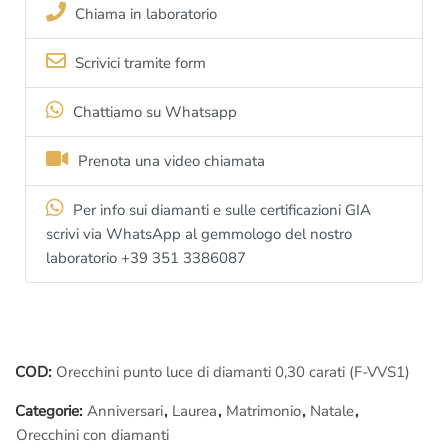
della lavorazione
, siamo i primi e al momento anche gli unici al
Chiama in laboratorio
mondo ad offrire questo servizio,
ed è gratuito
!
Scrivici tramite form
Per ogni altro genere di informazione,
senza impegno
, scrivi
alla nostra e-mail
info@anelli.it
oppure chiama il
Chattiamo su Whatsapp
nostro
laboratorio orafo
al numero
+39 065416661
Prenota una video chiamata
Per info sui diamanti e sulle certificazioni GIA
scrivi via WhatsApp al gemmologo del nostro
laboratorio +39 351 3386087
COD:
Orecchini punto luce di diamanti 0,30 carati (F-VVS1)
Categorie:
Anniversari
,
Laurea
,
Matrimonio
,
Natale
,
Orecchini con diamanti