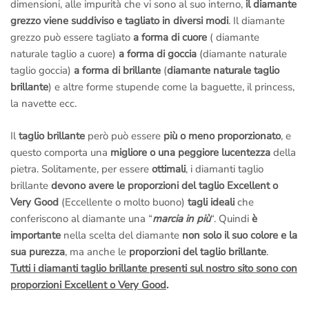
dimensioni, alle impurità che vi sono al suo interno,
il diamante
grezzo viene suddiviso e tagliato in diversi modi
. Il diamante
grezzo può essere tagliato
a forma di cuore
( diamante
naturale taglio a cuore)
a forma di goccia
(diamante naturale
taglio goccia)
a forma di brillante
(
diamante naturale taglio
brillante
) e altre forme stupende come la baguette, il princess,
la navette ecc.
Il
taglio brillante
però può essere
più o meno proporzionato
, e
questo comporta una
migliore o una peggiore lucentezza
della
pietra. Solitamente, per essere
ottimali
, i diamanti taglio
brillante
devono avere le proporzioni del taglio Excellent o
Very Good
(Eccellente o molto buono)
tagli ideali
che
conferiscono al diamante una “
marcia in più
“. Quindi
è
importante
nella scelta del diamante
non solo il suo colore e la
sua purezza
, ma anche le
proporzioni del taglio brillante
.
Tutti i diamanti taglio brillante presenti sul nostro sito sono con
proporzioni Excellent o Very Good
.