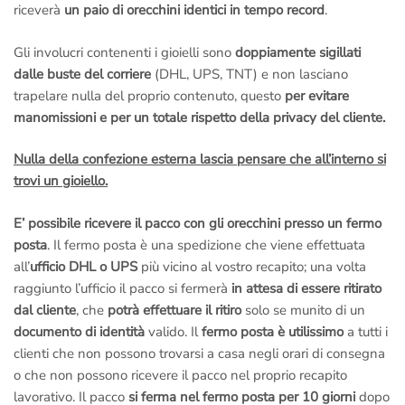
riceverà
un paio di orecchini identici in tempo record
.
Gli involucri contenenti i gioielli sono
doppiamente sigillati
dalle buste del corriere
(DHL, UPS, TNT) e non lasciano
trapelare nulla del proprio contenuto, questo
per evitare
manomissioni e per un totale rispetto della privacy del cliente.
Nulla della confezione esterna lascia pensare che all’interno si
trovi un gioiello.
E’ possibile ricevere il pacco con gli orecchini presso un fermo
posta
. Il fermo posta è una spedizione che viene effettuata
all’
ufficio DHL o UPS
più vicino al vostro recapito; una volta
raggiunto l’ufficio il pacco si fermerà
in attesa di essere ritirato
dal cliente
, che
potrà effettuare il ritiro
solo se munito di un
documento di identità
valido. Il
fermo posta è utilissimo
a tutti i
clienti che non possono trovarsi a casa negli orari di consegna
o che non possono ricevere il pacco nel proprio recapito
lavorativo. Il pacco
si ferma nel fermo posta per 10 giorni
dopo