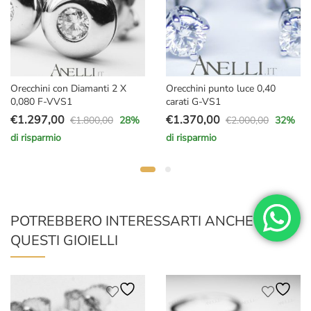
Orecchini con Diamanti 2 X
Orecchini punto luce 0,40
0,080 F-VVS1
carati G-VS1
€
1.297,00
€
1.370,00
€
1.800,00
€
2.000,00
28
%
32
%
Il
Il
Il
Il
di risparmio
di risparmio
prezzo
prezzo
prezzo
prezzo
originale
attuale
originale
attuale
era:
è:
era:
è:
€1.800,00.
€1.297,00.
€2.000,00.
€1.370,00.
POTREBBERO INTERESSARTI ANCHE
QUESTI GIOIELLI