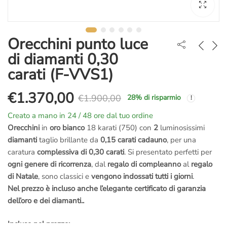
Orecchini punto luce
di diamanti 0,30
carati (F-VVS1)
€
1.370,00
€
1.900,00
28
% di risparmio
Il
Il
Creato a mano in 24 / 48 ore dal tuo ordine
prezzo
prezzo
Orecchini
in
oro bianco
18 karati (750) con
2
luminosissimi
diamanti
taglio brillante da
0,15 carati cadauno
, per una
originale
attuale
caratura
complessiva di 0,30 carati
. Si presentato perfetti per
ogni genere di ricorrenza
, dal
regalo di compleanno
al
regalo
era:
è:
di Natale
, sono classici e
vengono indossati tutti i giorni
.
Nel prezzo è incluso anche l’elegante certificato di garanzia
€1.900,00.
€1.370,00.
dell’oro e dei diamanti..
Incluso nel prezzo: