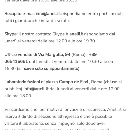
venerdì dalle ore 10.30 alle ore 19.30
Recapito e-mail info@anelli.it:
rispondiamo entro pochi minuti
tutti i giorni, anche in tarda serata.
Skype:
Il nostro contatto Skype è
anelli.it
rispondiamo dal
lunedì al venerdì dalle ore 12.00 alle ore 19.30
Ufficio vendite di Via Margutta, 94
(Roma):
+39
065416661
dal lunedì al venerdì dalle ore 10.30 alle ore
19.30 (
si riceve solo su appuntamento
)
Laboratorio fusioni di piazza Campo dé Fiori
, Roma (chiuso al
pubblico)
info@anelli.it
dal lunedì al venerdì dalle ore 12.00
alle ore 18.00
Vi ricordiamo che, per motivi di privacy e di sicurezza, Anelli.it si
riserva il diritto di selezione all’ingresso e che è possibile
visitare il laboratorio, senza impegno, solo dopo aver