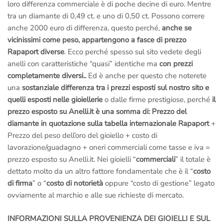
loro differenza commerciale è di poche decine di euro. Mentre
tra un diamante di 0,49 ct. e uno di 0,50 ct. Possono correre
anche 2000 euro di differenza, questo perché,
anche se
vicinissimi come peso, appartengono a fasce di prezzo
Rapaport diverse
. Ecco perché spesso sul sito vedete degli
anelli con caratteristiche “quasi” identiche ma
con prezzi
completamente diversi..
Ed è anche per questo che noterete
una
sostanziale differenza tra i prezzi esposti sul nostro sito e
quelli esposti nelle gioiellerie
o dalle firme prestigiose, perché
il
prezzo esposto su Anelli.it è una somma di:
Prezzo del
diamante in quotazione sulla tabella internazionale Rapaport
+
Prezzo del peso dell’oro del gioiello + costo di
lavorazione/guadagno + oneri commerciali come tasse e iva =
prezzo esposto su Anelli.it. Nei gioielli “
commerciali
” il totale è
dettato molto da un altro fattore fondamentale che è il “
costo
di firma
” o “
costo di notorietà
oppure “costo di gestione” legato
ovviamente al marchio e alle sue richieste di mercato.
INFORMAZIONI SULLA PROVENIENZA DEI GIOIELLI E SUL