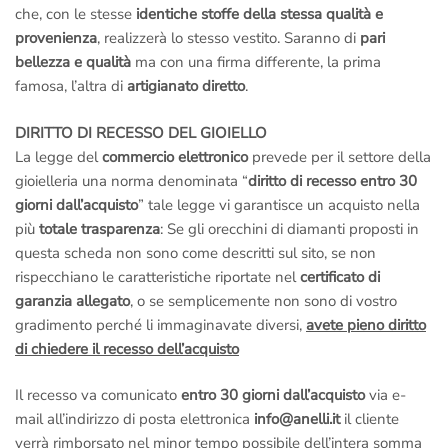
che, con le stesse
identiche stoffe della stessa qualità e
provenienza
, realizzerà lo stesso vestito. Saranno di
pari
bellezza e qualità
ma con una firma differente, la prima
famosa, l’altra di
artigianato diretto
.
DIRITTO DI RECESSO DEL GIOIELLO
La legge del
commercio elettronico
prevede per il settore della
gioielleria una norma denominata “
diritto di recesso entro 30
giorni dall’acquisto
” tale legge vi garantisce un acquisto nella
più
totale trasparenza
: Se gli orecchini di diamanti proposti in
questa scheda non sono come descritti sul sito, se non
rispecchiano le caratteristiche riportate nel
certificato di
garanzia allegato
, o se semplicemente non sono di vostro
gradimento perché li immaginavate diversi,
avete pieno diritto
di chiedere il recesso dell’acquisto
Il recesso va comunicato
entro 30 giorni dall’acquisto
via e-
mail all’indirizzo di posta elettronica
info@anelli.it
il cliente
verrà rimborsato nel minor tempo possibile dell’intera somma