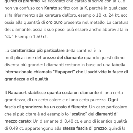
quinto di grammo
. Va ricordato che carato si scrive con la
C
, e
non va confuso con
Karato
scritto con la
K
, perché in quel caso
si fa riferimento alla karatura dell’oro, esempio 18 kt. 24 kt. ecc
ossia alla quantità di
oro puro
presente nel metallo. La caratura
del diamante, ossia il suo peso, può essere anche abbreviata in
“
ct.
” Esempio 1,50 ct.
La
caratteristica più particolare
della caratura è la
moltiplicazione del
prezzo del diamante
quando quest’ultimo
diventa più grande: I diamanti costano in base ad una
tabella
internazionale chiamata “Rapaport” che li suddivide in fasce di
grandezza e di qualità
Il Rapaport stabilisce quanto costa un diamante
di una certa
grandezza, di un certo colore e di una certa purezza.
Ogni
fascia di grandezza ha un costo differente
. Un caso particolare
che si può citare è ad esempio lo “
scalino
” dei
diamanti di
mezzo carato
: Un diamante di 0,48 ct. e uno di identica qualità
di 0,49 ct. appartengono alla
stessa fascia di prezzo
, quindi la