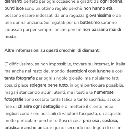
diamanti
, perfetti per ogni occasione e graditi da
ogni donna
. I
punti luce
sono un ottimo regalo perchè
non hanno età
,
possono essere indossati da una ragazza
giovanissima
o da
una donna anziana. Se regalati per un
battesimo
saranno
indossati poi per sempre, anche perchè
non passano mai di
moda
..
Altre informazioni su questi orecchini di diamanti:
E’ difficilissimo, se non impossibile, trovare su internet, in Italia
ma anche nel resto del mondo,
descrizioni così lunghe
e così
tante fotografie
per ogni singolo gioiello, ma noi siamo fatti
così, ci piace
spiegare bene tutto
, in ogni particolare possibile,
magari stancando alcuni utenti, ma i testi e le
numerose
fotografie
sono costate tanta fatica e tanto sacrificio, al solo
fine di
chiarire ogni dettaglio
e di mettere il cliente nelle
migliori condizioni possibili di valutare l’acquisto, un acquisto
molto particolare perché trattasi di cosa
preziosa , costosa,
artistica e anche unica
, e quindi secondo noi degna di ricche