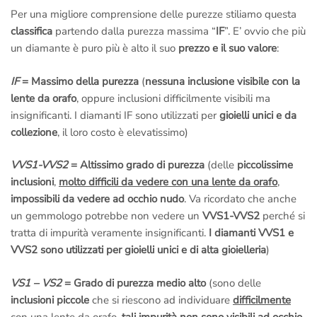
Per una migliore comprensione delle purezze stiliamo questa
classifica
partendo dalla purezza massima “
IF
”. E’ ovvio che più
un diamante è puro più è alto il suo
prezzo e il suo valore
:
IF
= Massimo della purezza
(
nessuna inclusione visibile con la
lente da orafo
, oppure inclusioni difficilmente visibili ma
insignificanti. I diamanti IF sono utilizzati per
gioielli unici e da
collezione
, il loro costo è elevatissimo)
VVS1-VVS2
= Altissimo grado di purezza
(delle
piccolissime
inclusioni
,
molto difficili da vedere con una lente da orafo
,
impossibili da vedere ad occhio nudo
. Va ricordato che anche
un gemmologo potrebbe non vedere un
VVS1-VVS2
perché si
tratta di impurità veramente insignificanti.
I diamanti VVS1 e
VVS2 sono utilizzati per gioielli unici e di alta gioielleria
)
VS1 – VS2
= Grado di purezza medio alto
(sono delle
inclusioni piccole
che si riescono ad individuare
difficilmente
con una lente da orafo,
tali impurità non sono visibili ad occhio