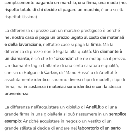
semplicemente pagando un marchio, una firma, una moda
(
nel
rispetto totale di chi decide di pagare un marchio
, è una scelta
rispettabilissima)
La differenza di prezzo con un marchio prestigioso è perché
nel nostro caso si paga un prezzo legato al costo dei materiali
e della lavorazione
, nell’altro caso si paga la
firma
. Ma la
differenza di prezzo non è legata alla qualità:
Un diamante è
un diamante
, è ciò che lo “
circonda
” che ne moltiplica il prezzo.
Un diamante taglio brillante di una certa caratura e qualità,
che sia di Bulgari, di
Cartier
, di “Mario Rossi” o di Anelli.it è
assolutamente identico, saranno diversi i tipi di modelli, i tipi di
firma, ma
in sostanza i materiali sono identici e con la stessa
provenienza
.
La differenza nell’acquistare un gioiello di
Anelli.it
o di una
grande firma in una gioielleria si può riassumere in un
semplice
esempio
: Anziché acquistare in negozio un vestito di un
grande stilista si decide di andare nel
laboratorio di un sarto