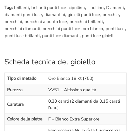
Tag:
brillanti
,
brillanti punti luce
,
cipollina
,
cipollino
,
Diamanti
,
diamanti punti luce
,
diamantini
,
gioielli punti luce
,
orecchie
,
orecchini
,
orecchini a punto luce
,
orecchini brillanti
,
orecchini diamanti
,
orecchini punti luce
,
oro bianco
,
punti luce
,
punti luce brillanti
,
punti luce diamanti
,
punti luce gioielli
Scheda tecnica del gioiello
TIpo di metallo
Oro Bianco 18 Kt (750)
Purezza
VVS1 – Altissima qualità
0,30 carati (2 diamanti da 0,15 carati
Caratura
l'uno)
Colore della pietra
F – Bianco Extra Superiore
Fluorescenza Nulla (è la fluorescenza