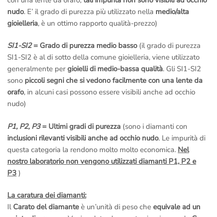
nudo
. E’ il grado di purezza più utilizzato nella
medio/alta
gioielleria
, è un ottimo rapporto qualità-prezzo)
SI1-SI2
= Grado di purezza medio basso
(il grado di purezza
SI1-SI2 è al di sotto della comune gioielleria, viene utilizzato
generalmente per
gioielli di medio-bassa qualità
. Gli SI1-SI2
sono
piccoli segni che si vedono facilmente con una lente da
orafo
, in alcuni casi possono essere visibili anche ad occhio
nudo)
P1, P2, P3
= Ultimi gradi di purezza
(sono i diamanti con
inclusioni rilevanti visibili anche ad occhio nudo
. Le impurità di
questa categoria la rendono molto molto economica.
Nel
nostro laboratorio non vengono utilizzati diamanti P1, P2 e
P3
)
La caratura dei diamanti:
Il
Carato del diamante
è un’unità di peso che
equivale ad un