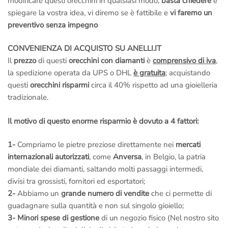
modificare questi orecchini in qualsiasi modo,
basta chiedere
e
spiegare la vostra idea, vi diremo se è fattibile e
vi faremo un
preventivo senza impegno
CONVENIENZA DI ACQUISTO SU ANELLI.IT
Il
prezzo
di questi
orecchini con diamanti
è
comprensivo di iva
,
la spedizione operata da UPS o DHL
è gratuita
; acquistando
questi
orecchini risparmi
circa il 40% rispetto ad una gioielleria
tradizionale.
Il motivo di questo enorme risparmio è dovuto a 4 fattori:
1-
Compriamo le pietre preziose direttamente nei
mercati
internazionali autorizzati
, come
Anversa
, in Belgio, la patria
mondiale dei diamanti, saltando molti passaggi intermedi,
divisi tra grossisti, fornitori ed esportatori;
2-
Abbiamo un
grande numero di vendite
che ci permette di
guadagnare sulla quantità e non sul singolo gioiello;
3-
Minori spese di gestione
di un negozio fisico (Nel nostro sito