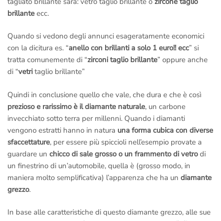
tagliato brillante sarà: vetro taglio brillante o
zircone taglio
brillante
ecc.
Quando si vedono degli annunci esageratamente economici
con la dicitura es. “
anello con brillanti a solo 1 euro!! ecc
” si
tratta comunemente di “
zirconi taglio brillante
” oppure anche
di “
vetri
taglio brillante”
Quindi in conclusione quello che vale, che dura e che è così
prezioso e rarissimo è il diamante naturale
, un carbone
invecchiato sotto terra per millenni. Quando i diamanti
vengono estratti hanno in natura
una forma cubica con diverse
sfaccettature
, per essere più spiccioli nell’esempio provate a
guardare un
chicco di sale grosso o un frammento di vetro
di
un finestrino di un’automobile, quella è (grosso modo, in
maniera molto semplificativa) l’apparenza che ha un
diamante
grezzo
.
In base alle caratteristiche di questo diamante grezzo, alle sue