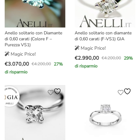
Anello solitario con Diamante
Anello solitario con diamante
di 0,60 carati (Colore F –
di 0,60 carati (F-VS1) GIA
Purezza VS1)
Magic Price!
Magic Price!
€
2.990,00
€
4.200,00
29
%
Il
Il
€
3.070,00
€
4.200,00
27
%
di risparmio
Il
Il
prezzo
prezzo
di risparmio
prezzo
prezzo
originale
attuale
originale
attuale
era:
è:
era:
è:
€4.200,00.
€2.990,00.
€4.200,00.
€3.070,00.