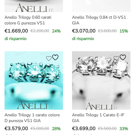
Anello Trilogy 0.60 carati
Anello Trilogy 0.84 ct D-VS1
colore G purezza VS1
GIA
€
1.669,00
€
3.070,00
€
2.200,00
€
3.600,00
24
%
15
%
Il
Il
Il
Il
di risparmio
di risparmio
prezzo
prezzo
prezzo
prezzo
originale
attuale
originale
attuale
era:
è:
era:
è:
€2.200,00.
€1.669,00.
€3.600,00.
€3.070,00.
Anello Trilogy 1 carato colore
Anello Trilogy 1 Carato E-IF
D purezza VS1 GIA
GIA
€
3.579,00
€
3.699,00
€
5.000,00
€
5.500,00
28
%
33
%
Il
Il
Il
Il