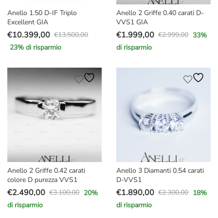
Anello 1.50 D-IF Triplo
Anello 2 Griffe 0.40 carati D-
Excellent GIA
VVS1 GIA
€
10.399,00
€
1.999,00
€
13.500,00
€
2.999,00
33
%
Il
Il
Il
Il
23
% di risparmio
di risparmio
prezzo
prezzo
prezzo
prezzo
originale
attuale
originale
attuale
era:
è:
era:
è:
€13.500,00.
€10.399,00.
€2.999,00.
€1.999,00.
Anello 2 Griffe 0.42 carati
Anello 3 Diamanti 0.54 carati
colore D purezza VVS1
D-VVS1
€
2.490,00
€
1.890,00
€
3.100,00
€
2.300,00
20
%
18
%
Il
Il
Il
Il
di risparmio
di risparmio
prezzo
prezzo
prezzo
prezzo