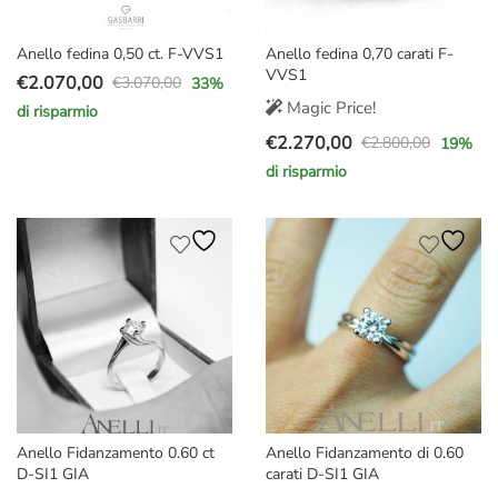
Anello fedina 0,50 ct. F-VVS1
Anello fedina 0,70 carati F-
VVS1
€
2.070,00
€
3.070,00
33
%
Il
Il
Magic Price!
di risparmio
prezzo
prezzo
€
2.270,00
€
2.800,00
19
%
originale
attuale
Il
Il
di risparmio
era:
è:
prezzo
prezzo
€3.070,00.
€2.070,00.
originale
attuale
era:
è:
€2.800,00.
€2.270,00.
Anello Fidanzamento 0.60 ct
Anello Fidanzamento di 0.60
D-SI1 GIA
carati D-SI1 GIA