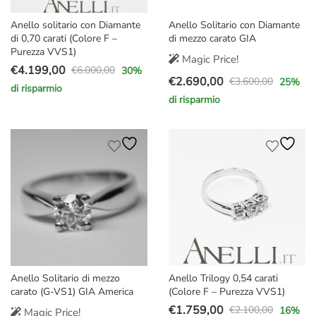
Anello solitario con Diamante
Anello Solitario con Diamante
di 0,70 carati (Colore F –
di mezzo carato GIA
Purezza VVS1)
Magic Price!
€
4.199,00
€
6.000,00
30
%
Il
Il
€
2.690,00
€
3.600,00
25
%
di risparmio
Il
Il
prezzo
prezzo
di risparmio
prezzo
prezzo
originale
attuale
originale
attuale
era:
è:
era:
è:
€6.000,00.
€4.199,00.
€3.600,00.
€2.690,00.
Anello Solitario di mezzo
Anello Trilogy 0,54 carati
carato (G-VS1) GIA America
(Colore F – Purezza VVS1)
€
1.759,00
€
2.100,00
16
%
Magic Price!