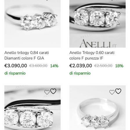
€2.500,00.
€1.990,00.
€2.300,00.
€1.870,00.
Anello trilogy 0,84 carati
Anello Trilogy 0.60 carati
Diamanti colore F GIA
colore F purezza IF
€
3.090,00
€
2.039,00
€
3.600,00
€
2.500,00
14
%
18
%
Il
Il
Il
Il
di risparmio
di risparmio
prezzo
prezzo
prezzo
prezzo
originale
attuale
originale
attuale
era:
è:
era:
è:
€3.600,00.
€3.090,00.
€2.500,00.
€2.039,00.