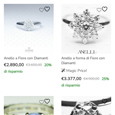
originale
attuale
originale
attuale
era:
è:
era:
è:
€3.100,00.
€2.490,00.
€2.300,00.
€1.890,00.
Anello a Fiore con Diamanti
Anello a forma di Fiore con
Diamanti
€
2.890,00
€
3.600,00
20
%
Il
Il
Magic Price!
di risparmio
prezzo
prezzo
€
3.377,00
€
4.500,00
25
%
originale
attuale
Il
Il
di risparmio
era:
è:
prezzo
prezzo
€3.600,00.
€2.890,00.
originale
attuale
era:
è:
€4.500,00.
€3.377,00.