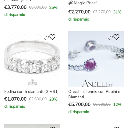
Magic Price!
€
3.770,00
€
5.000,00
25
%
Il
Il
€
2.270,00
€
3.270,00
31
%
di risparmio
Il
Il
prezzo
prezzo
di risparmio
prezzo
prezzo
originale
attuale
originale
attuale
era:
è:
era:
è:
€5.000,00.
€3.770,00.
€3.270,00.
€2.270,00.
Fedina con 5 diamanti (G-VS1)
Orecchini Tennis con Rubini e
Diamanti
€
1.870,00
€
2.600,00
28
%
Il
Il
€
5.700,00
€
6.500,00
12
%
di risparmio
Il
Il
prezzo
prezzo
di risparmio
prezzo
prezzo
originale
attuale
originale
attuale
era:
è: