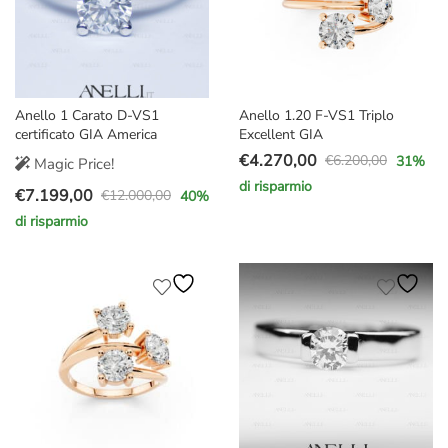
Anello 1 Carato D-VS1
Anello 1.20 F-VS1 Triplo
certificato GIA America
Excellent GIA
€
4.270,00
€
6.200,00
31
%
Magic Price!
Il
Il
di risparmio
€
7.199,00
prezzo
prezzo
€
12.000,00
40
%
Il
Il
originale
attuale
di risparmio
prezzo
prezzo
era:
è:
originale
attuale
€6.200,00.
€4.270,00.
era:
è:
€12.000,00.
€7.199,00.