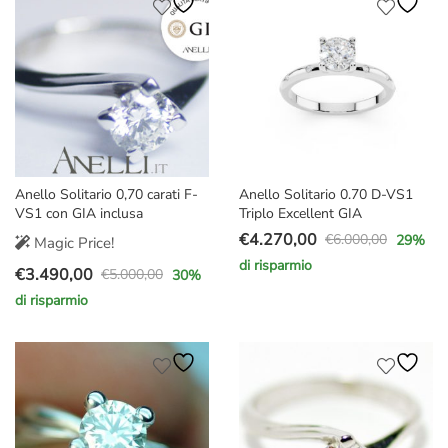
era:
è:
era:
è:
€2.200,00.
€1.570,00.
€2.500,00.
€1.890,00.
Anello Solitario 0,70 carati F-
Anello Solitario 0.70 D-VS1
VS1 con GIA inclusa
Triplo Excellent GIA
€
4.270,00
€
6.000,00
29
%
Magic Price!
Il
Il
di risparmio
€
3.490,00
prezzo
prezzo
€
5.000,00
30
%
Il
Il
originale
attuale
di risparmio
prezzo
prezzo
era:
è:
originale
attuale
€6.000,00.
€4.270,00.
era:
è:
€5.000,00.
€3.490,00.