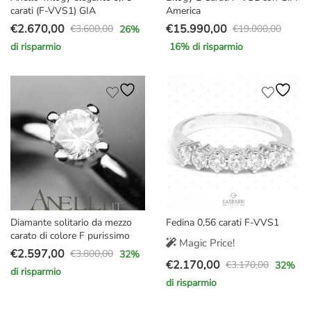
carati (F-VVS1) GIA
America
€
2.670,00
€
15.990,00
€
3.600,00
€
19.000,00
26
%
Il
Il
Il
Il
di risparmio
16
% di risparmio
prezzo
prezzo
prezzo
prezzo
originale
attuale
originale
attuale
era:
è:
era:
è:
€3.600,00.
€2.670,00.
€19.000,00.
€15.990,00.
Diamante solitario da mezzo
Fedina 0,56 carati F-VVS1
carato di colore F purissimo
Magic Price!
€
2.597,00
€
3.800,00
32
%
Il
Il
€
2.170,00
€
3.170,00
32
%
di risparmio
Il
Il
prezzo
prezzo
di risparmio
prezzo
prezzo
originale
attuale
originale
attuale