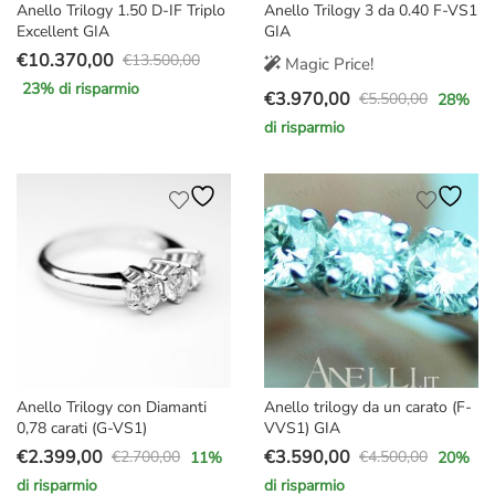
Anello Trilogy 1.50 D-IF Triplo
Anello Trilogy 3 da 0.40 F-VS1
Excellent GIA
GIA
€
10.370,00
€
13.500,00
Magic Price!
Il
Il
23
% di risparmio
€
3.970,00
prezzo
prezzo
€
5.500,00
28
%
Il
Il
originale
attuale
di risparmio
prezzo
prezzo
era:
è:
originale
attuale
€13.500,00.
€10.370,00.
era:
è:
€5.500,00.
€3.970,00.
Anello Trilogy con Diamanti
Anello trilogy da un carato (F-
0,78 carati (G-VS1)
VVS1) GIA
€
2.399,00
€
3.590,00
€
2.700,00
€
4.500,00
11
%
20
%
Il
Il
Il
Il
di risparmio
di risparmio