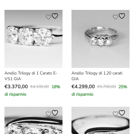
prezzo
prezzo
prezzo
prezzo
originale
attuale
originale
attuale
era:
è:
era:
è:
€2.700,00.
€2.399,00.
€4.500,00.
€3.590,00.
Anello Trilogy di 1 Carato E-
Anello Trilogy di 1,20 carati
VS1 GIA
GIA
€
3.370,00
€
4.299,00
€
4.100,00
€
5.700,00
18
%
25
%
Il
Il
Il
Il
di risparmio
di risparmio
prezzo
prezzo
prezzo
prezzo
originale
attuale
originale
attuale
era:
è:
era:
è:
€4.100,00.
€3.370,00.
€5.700,00.
€4.299,00.