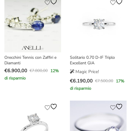
era:
è:
€2.600,00.
€1.870,00.
€6.500,00.
€5.700,00.
Orecchini Tennis con Zaffiri e
Solitario 0.70 D-IF Triplo
Diamanti
Excellent GIA
€
6.900,00
€
7.800,00
12
%
Magic Price!
Il
Il
di risparmio
€
6.190,00
prezzo
prezzo
€
7.500,00
17
%
Il
Il
originale
attuale
di risparmio
prezzo
prezzo
era:
è:
originale
attuale
€7.800,00.
€6.900,00.
era:
è:
€7.500,00.
€6.190,00.