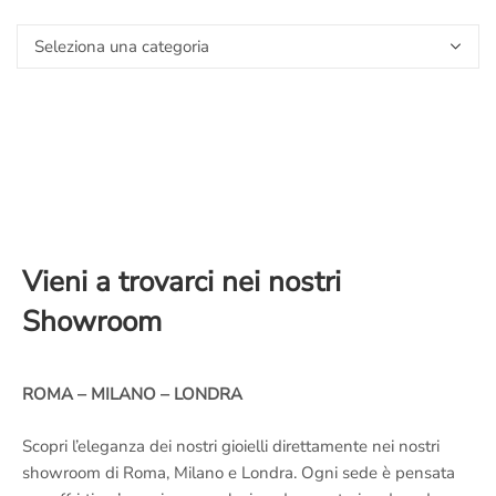
Il
blog
dei
maestri
orafi
Vieni a trovarci nei nostri
Showroom
ROMA – MILANO – LONDRA
Scopri l’eleganza dei nostri gioielli direttamente nei nostri
showroom di Roma, Milano e Londra. Ogni sede è pensata