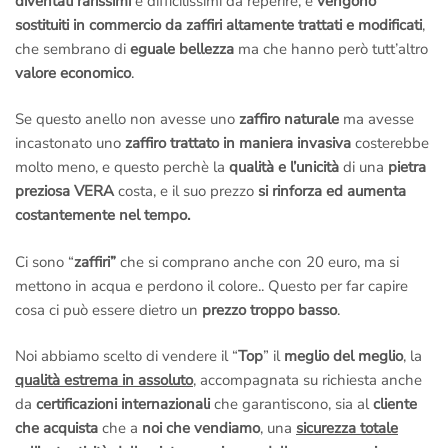
diventati rarissimi
e difficilissimi da reperire, e
vengono
sostituiti in commercio da zaffiri altamente trattati e modificati
,
che sembrano di
eguale bellezza
ma che hanno però tutt’altro
valore economico
.
Se questo anello non avesse uno
zaffiro naturale
ma avesse
incastonato uno
zaffiro trattato in maniera invasiva
costerebbe
molto meno, e questo perchè la
qualità e l’unicità
di una
pietra
preziosa VERA
costa, e il suo prezzo
si rinforza ed aumenta
costantemente nel tempo.
Ci sono “
zaffiri”
che si comprano anche con 20 euro, ma si
mettono in acqua e perdono il colore.. Questo per far capire
cosa ci può essere dietro un
prezzo troppo basso
.
Noi abbiamo scelto di vendere il “
Top
” il
meglio del meglio
, la
qualità estrema in assoluto
, accompagnata su richiesta anche
da
certificazioni internazionali
che garantiscono, sia al
cliente
che acquista
che a
noi che vendiamo
, una
sicurezza totale