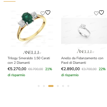
Trilogy Smeraldo 1.50 Carati
Anello da Fidanzamento con
con 2 Diamanti
Pavé di Diamanti
€
5.270,00
€
2.890,00
€
6.700,00
€
3.700,00
21
%
22
%
Il
Il
Il
Il
di risparmio
di risparmio
prezzo
prezzo
prezzo
prezzo
originale
attuale
originale
attuale
era:
è:
era:
è:
€6.700,00.
€5.270,00.
€3.700,00.
€2.890,00.