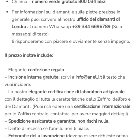
Chiama il
numero verde gratuito 800 034 552
Per informazioni sui diamanti e sulle pietre preziose in
generale puoi scrivere al nostro
ufficio dei diamanti di
Londra
al numero Whatsapp
+39 344 6696789
(Solo
messaggi di testo)
ti risponderemo con piacere e ovviamente senza impegno.
Il prezzo inoltre include:
– Elegante
confezione regalo
– Incisione interna gratuita:
scrivi a
info@anelli.it
il testo che
vuoi incidere.
– La nostra
elegante certificazione di laboratorio artigianale
con il dettaglio di tutte le caratteristiche dello Zaffiro, dell’oro e
dei Diamanti. (Puoi richiedere una
certificazione internazionale
per lo
Zaffiro
centrale, contattaci per avere maggiori dettagli)
– Spedizione assicurata e garantita, non rischi nulla.
– Diritto di recesso se l’anello non ti piace.
– Fotografie della lavorazione
(devono essere richieste prima