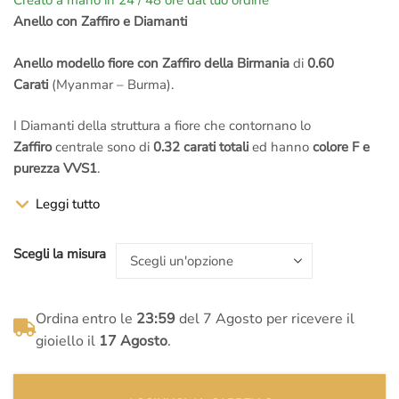
Creato a mano in 24 / 48 ore dal tuo ordine
prezzo
prezzo
Anello con Zaffiro e Diamanti
originale
attuale
Anello modello fiore con Zaffiro della Birmania
di
0.60
Carati
(Myanmar – Burma).
era:
è:
I Diamanti della struttura a fiore che contornano lo
€4.000,00.
€2.770,00.
Zaffiro
centrale sono di
0.32 carati totali
ed hanno
colore F e
purezza VVS1
.
Leggi tutto
Sommando lo
Zaffiro Birmano
centrale di
0.60 carati
e i
Diamanti laterali di
0.32 carati
si sviluppa la
caratura finale di
0.92 carati.
Scegli la misura
La struttura dell’anello è in
Oro Bianco 18 karati
.
Ordina entro le
23:59
del 7 Agosto per ricevere il
Prima dell’ordine puoi richiedere le foto degli
Zaffiri
disponibili
gioiello il
17 Agosto
.
e valutare insieme ai
maestri del laboratorio
quello che più si
addice alla tua idea di
colore e qualità
. Su richiesta puoi avere