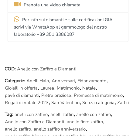
generale puoi scrivere al nostro
ufficio dei diamanti di Londra
Prenota una video chiamata
al numero Whatsapp
+39 344 6696789
(Solo messaggi di
testo)
Per info sui diamanti e sulle certificazioni GIA
ti risponderemo con piacere e ovviamente senza impegno.
scrivi via WhatsApp al gemmologo del nostro
laboratorio +39 351 3386087
Il prezzo inoltre include:
– Elegante
confezione regalo
– Incisione interna gratuita:
scrivi a
info@anelli.it
il testo che
vuoi incidere.
COD:
Anello con Zaffiro e Diamanti
– La nostra
elegante certificazione di laboratorio artigianale
Categorie:
Anelli Halo
,
Anniversari
,
Fidanzamento
,
con il dettaglio di tutte le caratteristiche dello Zaffiro, dell’oro e
Gioielli in offerta
,
Laurea
,
Matrimonio
,
Natale
,
dei Diamanti. (Puoi richiedere una
certificazione internazionale
pavè di diamanti
,
Pietre preziose
,
Promessa di matrimonio
,
per lo
Zaffiro
centrale, contattaci per avere maggiori dettagli)
Regali di natale 2023
,
San Valentino
,
Senza categoria
,
Zaffiri
– Spedizione assicurata e garantita, non rischi nulla.
– Diritto di recesso se l’anello non ti piace.
Tag:
anelli con zaffiro
,
anelli zaffiri
,
anello con zaffiro
,
– Fotografie della lavorazione
(devono essere richieste prima
Anello con Zaffiro e Diamanti
,
anello fiore zaffiro
,
dell’ordine)
anello zaffiro
,
anello zaffiro anniversario
,
– Assistenza gratuita a vita