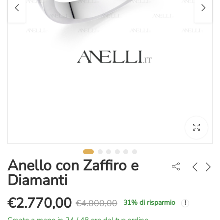
Anello con Zaffiro e
Diamanti
€
2.770,00
€
4.000,00
31
% di risparmio
Il
Il