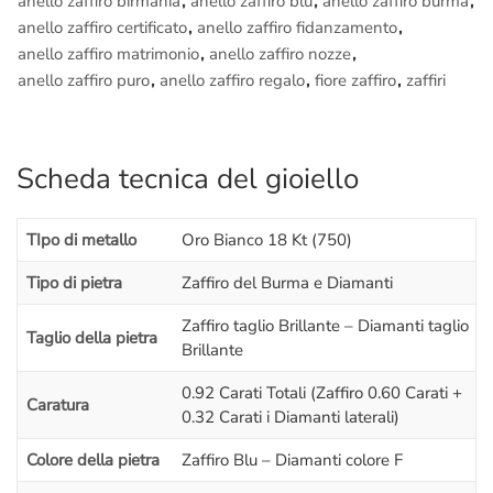
anello zaffiro birmania
,
anello zaffiro blu
,
anello zaffiro burma
,
– Regolare fattura di acquisto iva inclusa.
anello zaffiro certificato
,
anello zaffiro fidanzamento
,
anello zaffiro matrimonio
,
anello zaffiro nozze
,
Lavorazione in diretta:
anello zaffiro puro
,
anello zaffiro regalo
,
fiore zaffiro
,
zaffiri
Se vuoi provare un’esperienza unica prenota una visita nel
nostro
laboratorio orafo di Roma
e vedi dal vivo la
realizzazione di questo
Anello con Zaffiro e Diamanti
,
potrai
filmare e fotografare i Maestri orafi a lavoro.
Scheda tecnica del gioiello
TIpo di metallo
Oro Bianco 18 Kt (750)
Tipo di pietra
Zaffiro del Burma e Diamanti
Zaffiro taglio Brillante – Diamanti taglio
Taglio della pietra
Brillante
0.92 Carati Totali (Zaffiro 0.60 Carati +
Caratura
0.32 Carati i Diamanti laterali)
Colore della pietra
Zaffiro Blu – Diamanti colore F