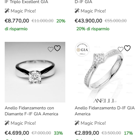
IF Triplo Excellent GIA
D-IF GIA
Magic Price!
Magic Price!
€
8.770,00
€
43.900,00
€
11.000,00
€
55.000,00
20
%
Il
Il
Il
Il
di risparmio
20
% di risparmio
prezzo
prezzo
prezzo
prezzo
originale
attuale
originale
attuale
era:
è:
era:
è:
€11.000,00.
€8.770,00.
€55.000,00.
€43.900,00.
Anello Fidanzamento con
Anello Fidanzamento D-IF GIA
Diamante F-IF GIA America
America
Magic Price!
Magic Price!
€
4.699,00
€
2.899,00
€
7.000,00
€
3.500,00
33
%
17
%
Il
Il
Il
Il