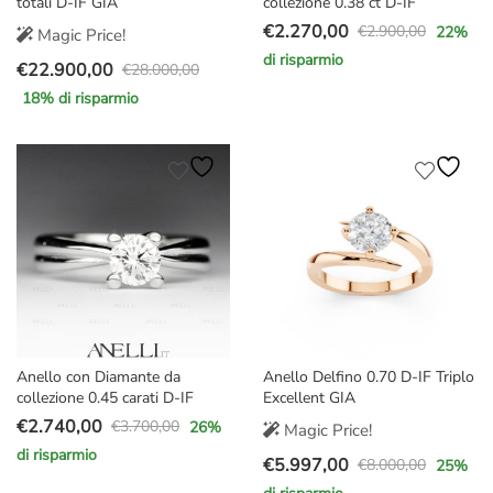
totali D-IF GIA
collezione 0.38 ct D-IF
€
2.270,00
€
2.900,00
22
%
Magic Price!
Il
Il
di risparmio
€
22.900,00
prezzo
prezzo
€
28.000,00
Il
Il
originale
attuale
18
% di risparmio
prezzo
prezzo
era:
è:
originale
attuale
€2.900,00.
€2.270,00.
era:
è:
€28.000,00.
€22.900,00.
Anello con Diamante da
Anello Delfino 0.70 D-IF Triplo
collezione 0.45 carati D-IF
Excellent GIA
€
2.740,00
€
3.700,00
26
%
Magic Price!
Il
Il
di risparmio
€
5.997,00
prezzo
prezzo
€
8.000,00
25
%
Il
Il