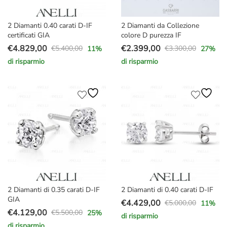
2 Diamanti 0.40 carati D-IF
2 Diamanti da Collezione
certificati GIA
colore D purezza IF
€
4.829,00
€
2.399,00
€
5.400,00
€
3.300,00
11
%
27
%
Il
Il
Il
Il
di risparmio
di risparmio
prezzo
prezzo
prezzo
prezzo
originale
attuale
originale
attuale
era:
è:
era:
è:
€5.400,00.
€4.829,00.
€3.300,00.
€2.399,00.
2 Diamanti di 0.35 carati D-IF
2 Diamanti di 0.40 carati D-IF
GIA
€
4.429,00
€
5.000,00
11
%
Il
Il
€
4.129,00
€
5.500,00
25
%
di risparmio
Il
Il
prezzo
prezzo
di risparmio