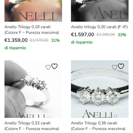
Anello Trilogy 0,18 carati
Anello trilogy 0,30 carati (F-IF)
(Colore F – Purezza massima)
€
1.597,00
€
2.390,00
33
%
Il
Il
€
1.359,00
€
1.970,00
31
%
di risparmio
Il
Il
prezzo
prezzo
di risparmio
prezzo
prezzo
originale
attuale
originale
attuale
era:
è:
era:
è:
€2.390,00.
€1.597,00.
€1.970,00.
€1.359,00.
Anello Trilogy 0,33 carati
Anello Trilogy 0,36 carati
(Colore F – Purezza massima)
(Colore F – Purezza massima)