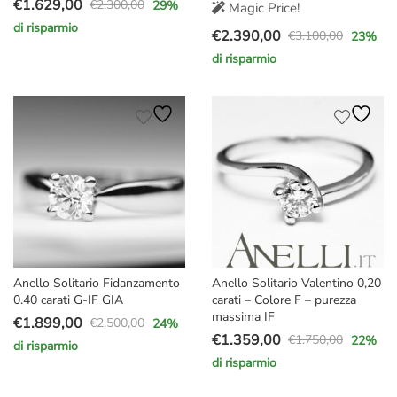
€
1.629,00
€
2.300,00
29
%
Magic Price!
Il
Il
di risparmio
€
2.390,00
prezzo
prezzo
€
3.100,00
23
%
Il
Il
originale
attuale
di risparmio
prezzo
prezzo
era:
è:
originale
attuale
€2.300,00.
€1.629,00.
era:
è:
€3.100,00.
€2.390,00.
Anello Solitario Fidanzamento
Anello Solitario Valentino 0,20
0.40 carati G-IF GIA
carati – Colore F – purezza
massima IF
€
1.899,00
€
2.500,00
24
%
Il
Il
€
1.359,00
€
1.750,00
22
%
di risparmio
Il
Il
prezzo
prezzo
di risparmio
prezzo
prezzo
originale
attuale
originale
attuale