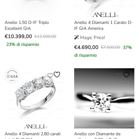
Anello 1.50 D-IF Triplo
Anello 4 Diamanti 1 Carato D-
Excellent GIA
IF GIA America
€
10.399,00
€
13.500,00
Magic Price!
Il
Il
23
% di risparmio
€
4.690,00
prezzo
prezzo
€
7.500,00
37
%
Il
Il
originale
attuale
di risparmio
prezzo
prezzo
era:
è:
originale
attuale
€13.500,00.
€10.399,00.
era:
è:
€7.500,00.
€4.690,00.
Anello 4 Diamanti 2.80 carati
Anello con Diamante da