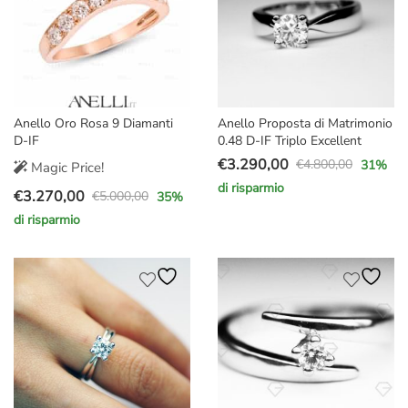
Anello Oro Rosa 9 Diamanti
Anello Proposta di Matrimonio
D-IF
0.48 D-IF Triplo Excellent
€
3.290,00
€
4.800,00
31
%
Magic Price!
Il
Il
di risparmio
€
3.270,00
prezzo
prezzo
€
5.000,00
35
%
Il
Il
originale
attuale
di risparmio
prezzo
prezzo
era:
è:
originale
attuale
€4.800,00.
€3.290,00.
era:
è:
€5.000,00.
€3.270,00.