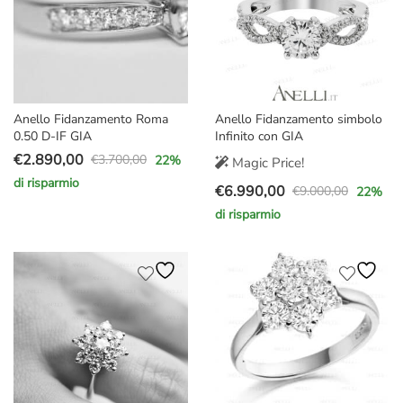
Anello Fidanzamento Roma
Anello Fidanzamento simbolo
0.50 D-IF GIA
Infinito con GIA
€
2.890,00
€
3.700,00
22
%
Magic Price!
Il
Il
di risparmio
€
6.990,00
prezzo
prezzo
€
9.000,00
22
%
Il
Il
originale
attuale
di risparmio
prezzo
prezzo
era:
è:
originale
attuale
€3.700,00.
€2.890,00.
era:
è:
€9.000,00.
€6.990,00.