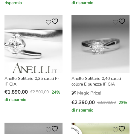
risparmio
di risparmio
prezzo
prezzo
prezzo
prezzo
originale
attuale
originale
attuale
era:
è:
era:
è:
€800,00.
€577,00.
€2.000,00.
€1.599,00.
Anello Solitario 0,35 carati F-
Anello Solitario 0,40 carati
IF GIA
colore E purezza IF GIA
€
1.890,00
€
2.500,00
24
%
Magic Price!
Il
Il
di risparmio
€
2.390,00
prezzo
prezzo
€
3.100,00
23
%
Il
Il
originale
attuale
di risparmio
prezzo
prezzo
era:
è:
originale
attuale
€2.500,00.
€1.890,00.
era:
è: