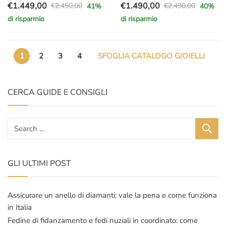
€
1.449,00
€
1.490,00
€
2.450,00
€
2.490,00
41
%
40
%
Il
Il
Il
Il
di risparmio
di risparmio
prezzo
prezzo
prezzo
prezzo
originale
attuale
originale
attuale
era:
è:
era:
è:
1
2
3
4
SFOGLIA CATALOGO GIOIELLI
€2.450,00.
€1.449,00.
€2.490,00.
€1.490,00.
CERCA GUIDE E CONSIGLI
GLI ULTIMI POST
Assicurare un anello di diamanti: vale la pena e come funziona
in Italia
Fedine di fidanzamento e fedi nuziali in coordinato: come