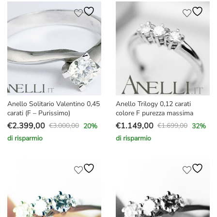
era:
è:
era:
è:
€2.500,00.
€1.899,00.
€1.750,00.
€1.359,00.
Anello Solitario Valentino 0,45
Anello Trilogy 0,12 carati
carati (F – Purissimo)
colore F purezza massima
€
2.399,00
€
1.149,00
€
3.000,00
€
1.699,00
20
%
32
%
Il
Il
Il
Il
di risparmio
di risparmio
prezzo
prezzo
prezzo
prezzo
originale
attuale
originale
attuale
era:
è:
era:
è:
€3.000,00.
€2.399,00.
€1.699,00.
€1.149,00.