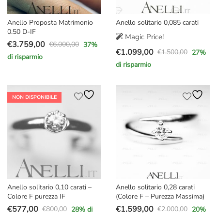
Anello Proposta Matrimonio
Anello solitario 0,085 carati
0.50 D-IF
Magic Price!
€
3.759,00
€
6.000,00
37
%
Il
Il
€
1.099,00
€
1.500,00
27
%
di risparmio
Il
Il
prezzo
prezzo
di risparmio
prezzo
prezzo
originale
attuale
originale
attuale
era:
è:
era:
è:
€6.000,00.
€3.759,00.
NON DISPONIBILE
€1.500,00.
€1.099,00.
Anello solitario 0,10 carati –
Anello solitario 0,28 carati
Colore F purezza IF
(Colore F – Purezza Massima)
€
577,00
€
1.599,00
€
800,00
€
2.000,00
28
% di
20
%
Il
Il
Il
Il