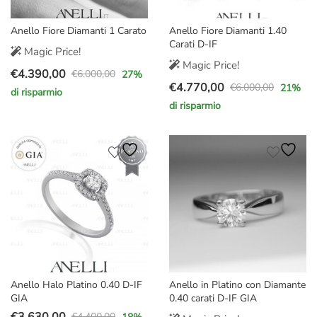
Anello Fiore Diamanti 1 Carato
Anello Fiore Diamanti 1.40
Carati D-IF
Magic Price!
Magic Price!
€
4.390,00
€
6.000,00
27
%
Il
Il
€
4.770,00
€
6.000,00
21
%
di risparmio
Il
Il
prezzo
prezzo
di risparmio
prezzo
prezzo
originale
attuale
originale
attuale
era:
è:
era:
è:
€6.000,00.
€4.390,00.
€6.000,00.
€4.770,00.
Anello Halo Platino 0.40 D-IF
Anello in Platino con Diamante
GIA
0.40 carati D-IF GIA
€
3.630,00
€
4.400,00