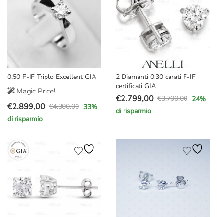
0.50 F-IF Triplo Excellent GIA
2 Diamanti 0.30 carati F-IF
certificati GIA
Magic Price!
€
2.799,00
€
3.700,00
24
%
Il
Il
€
2.899,00
€
4.300,00
33
%
Il
Il
di risparmio
prezzo
prezzo
di risparmio
prezzo
prezzo
originale
attuale
originale
attuale
era:
è:
era:
è:
€3.700,00.
€2.799,00.
€4.300,00.
€2.899,00.