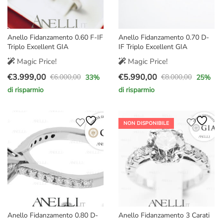
Anello Fidanzamento 0.60 F-IF
Anello Fidanzamento 0.70 D-
Triplo Excellent GIA
IF Triplo Excellent GIA
Magic Price!
Magic Price!
€
3.999,00
€
5.990,00
€
6.000,00
€
8.000,00
33
%
25
%
Il
Il
Il
Il
di risparmio
di risparmio
prezzo
prezzo
prezzo
prezzo
originale
attuale
originale
attuale
era:
è:
era:
è:
NON DISPONIBILE
€6.000,00.
€3.999,00.
€8.000,00.
€5.990,00.
Anello Fidanzamento 0.80 D-
Anello Fidanzamento 3 Carati