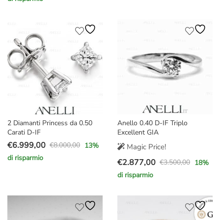
prezzo
prezzo
originale
attuale
originale
attuale
era:
è:
era:
è:
€5.000,00.
€4.429,00.
€5.500,00.
€4.129,00.
2 Diamanti Princess da 0.50
Anello 0.40 D-IF Triplo
Carati D-IF
Excellent GIA
€
6.999,00
€
8.000,00
13
%
Magic Price!
Il
Il
di risparmio
€
2.877,00
prezzo
prezzo
€
3.500,00
18
%
Il
Il
originale
attuale
di risparmio
prezzo
prezzo
era:
è:
originale
attuale
€8.000,00.
€6.999,00.
era:
è:
€3.500,00.
€2.877,00.