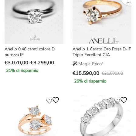
Anello 0.48 carati colore D
Anello 1 Carato Oro Rosa D-IF
purezza IF
Triplo Excellent GIA
€
3.070,00
-
€
3.299,00
Magic Price!
Fascia
31
% di risparmio
€
15.590,00
di
€
21.000,00
Il
Il
prezzo:
26
% di risparmio
prezzo
prezzo
da
originale
attuale
€3.070,00
era:
è:
a
€21.000,00.
€15.590,00.
€3.299,00