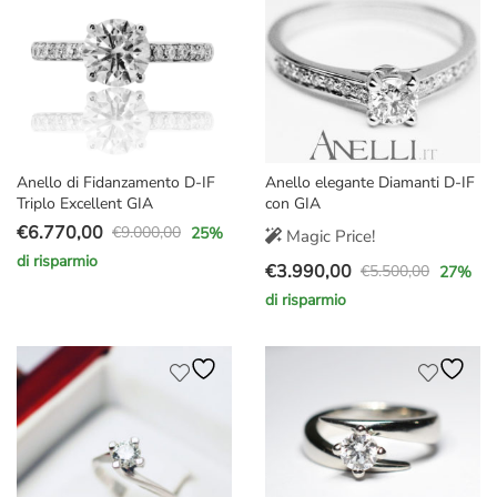
Anello di Fidanzamento D-IF
Anello elegante Diamanti D-IF
Triplo Excellent GIA
con GIA
€
6.770,00
€
9.000,00
25
%
Magic Price!
Il
Il
di risparmio
€
3.990,00
prezzo
prezzo
€
5.500,00
27
%
Il
Il
originale
attuale
di risparmio
prezzo
prezzo
era:
è:
originale
attuale
€9.000,00.
€6.770,00.
era:
è:
€5.500,00.
€3.990,00.