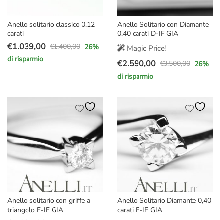
Anello solitario classico 0,12
Anello Solitario con Diamante
carati
0.40 carati D-IF GIA
€
1.039,00
€
1.400,00
26
%
Magic Price!
Il
Il
di risparmio
€
2.590,00
prezzo
prezzo
€
3.500,00
26
%
Il
Il
originale
attuale
di risparmio
prezzo
prezzo
era:
è:
originale
attuale
€1.400,00.
€1.039,00.
era:
è:
€3.500,00.
€2.590,00.
Anello solitario con griffe a
Anello Solitario Diamante 0,40
triangolo F-IF GIA
carati E-IF GIA