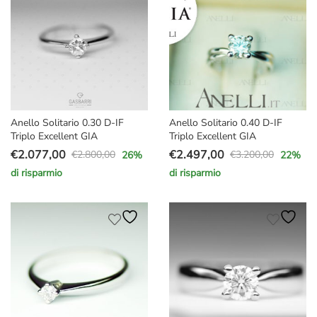
€3.100,00.
€2.390,00.
Anello Solitario 0.30 D-IF
Anello Solitario 0.40 D-IF
Triplo Excellent GIA
Triplo Excellent GIA
€
2.077,00
€
2.497,00
€
2.800,00
€
3.200,00
26
%
22
%
Il
Il
Il
Il
di risparmio
di risparmio
prezzo
prezzo
prezzo
prezzo
originale
attuale
originale
attuale
era:
è:
era:
è:
€2.800,00.
€2.077,00.
€3.200,00.
€2.497,00.