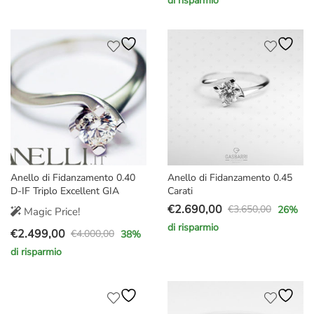
originale
attuale
di risparmio
prezzo
prezzo
era:
è:
originale
attuale
€3.700,00.
€2.740,00.
era:
è:
€8.000,00.
€5.997,00.
Anello di Fidanzamento 0.40
Anello di Fidanzamento 0.45
D-IF Triplo Excellent GIA
Carati
€
2.690,00
€
3.650,00
26
%
Magic Price!
Il
Il
di risparmio
€
2.499,00
prezzo
prezzo
€
4.000,00
38
%
Il
Il
originale
attuale
di risparmio
prezzo
prezzo
era:
è:
originale
attuale
€3.650,00.
€2.690,00.
era:
è:
€4.000,00.
€2.499,00.