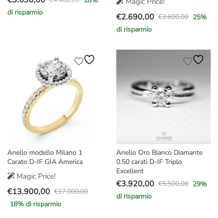
18
%
Magic Price!
Il
Il
di risparmio
€
2.690,00
prezzo
prezzo
€
3.600,00
25
%
Il
Il
originale
attuale
di risparmio
prezzo
prezzo
era:
è:
originale
attuale
€4.400,00.
€3.630,00.
era:
è:
€3.600,00.
€2.690,00.
Anello modello Milano 1
Anello Oro Bianco Diamante
Carato D-IF GIA America
0.50 carati D-IF Triplo
Excellent
Magic Price!
€
3.920,00
€
5.500,00
29
%
Il
Il
€
13.900,00
€
17.000,00
Il
Il
di risparmio
prezzo
prezzo
18
% di risparmio
prezzo
prezzo
originale
attuale