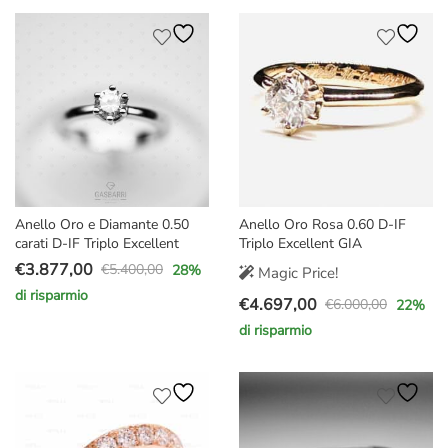
originale
attuale
era:
è:
era:
è:
€5.500,00.
€3.920,00.
€17.000,00.
€13.900,00.
Anello Oro e Diamante 0.50
Anello Oro Rosa 0.60 D-IF
carati D-IF Triplo Excellent
Triplo Excellent GIA
€
3.877,00
€
5.400,00
28
%
Magic Price!
Il
Il
di risparmio
€
4.697,00
prezzo
prezzo
€
6.000,00
22
%
Il
Il
originale
attuale
di risparmio
prezzo
prezzo
era:
è:
originale
attuale
€5.400,00.
€3.877,00.
era:
è:
€6.000,00.
€4.697,00.