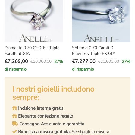
Diamante 0.70 Ct D-FL Triplo
Solitario 0.70 Carati D
Excellent GIA
Flawless Triplo EX GIA
€
7.269,00
€
7.277,00
€
10.000,00
€
10.000,00
27
%
27
%
Il
Il
Il
Il
di risparmio
di risparmio
prezzo
prezzo
prezzo
prezzo
originale
attuale
originale
attuale
era:
è:
I nostri gioielli includono
era:
è:
€10.000,00.
€7.269,00.
€10.000,00.
€7.277,00.
sempre:
Incisione interna gratis
Elegante confezione regalo
Consegna Assicurata e garantita
Rimessa a misura gratuita.
Se sbagli la misura