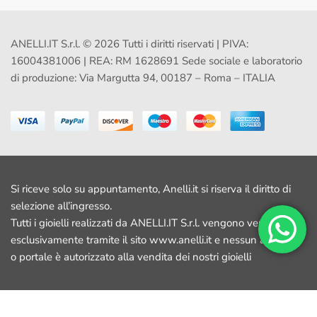
ANELLI.IT S.r.l. © 2026 Tutti i diritti riservati | PIVA:
16004381006 | REA: RM 1628691 Sede sociale e laboratorio
di produzione: Via Margutta 94, 00187 – Roma – ITALIA
Si riceve solo su appuntamento, Anelli.it si riserva il diritto di
selezione all’ingresso.
Tutti i gioielli realizzati da ANELLI.IT S.r.l. vengono venduti
esclusivamente tramite il sito www.anelli.it e nessun altro sito
o portale è autorizzato alla vendita dei nostri gioielli