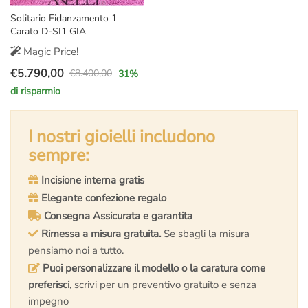
Solitario Fidanzamento 1
Carato D-SI1 GIA
Magic Price!
€
5.790,00
€
8.400,00
31
%
Il
Il
di risparmio
prezzo
prezzo
originale
attuale
era:
è:
I nostri gioielli includono
€8.400,00.
€5.790,00.
sempre:
Incisione interna gratis
Elegante confezione regalo
Consegna Assicurata e garantita
Rimessa a misura gratuita.
Se sbagli la misura
pensiamo noi a tutto.
Puoi personalizzare il modello o la caratura come
preferisci
, scrivi per un preventivo gratuito e senza
impegno