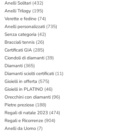
Anelli Solitari
(432)
Anelli Trilogy
(195)
Verette e fedine
(74)
Anelli personalizzati
(735)
Senza categoria
(42)
Bracciali tennis
(26)
Certificati GIA
(285)
Ciondoli di diamanti
(39)
Diamanti
(365)
Diamanti sciolti certificati
(11)
Gioielli in offerta
(575)
Gioielli in PLATINO
(46)
Orecchini con diamanti
(96)
Pietre preziose
(188)
Regali di natale 2023
(474)
Regali e Ricorrenze
(904)
Anelli da Uomo
(7)