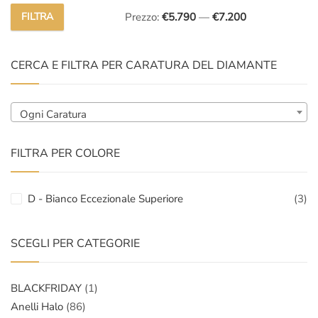
FILTRA
Prezzo:
€5.790
—
€7.200
Prezzo
Prezzo
Min
Max
CERCA E FILTRA PER CARATURA DEL DIAMANTE
Ogni Caratura
FILTRA PER COLORE
D - Bianco Eccezionale Superiore
(3)
SCEGLI PER CATEGORIE
BLACKFRIDAY
(1)
Anelli Halo
(86)