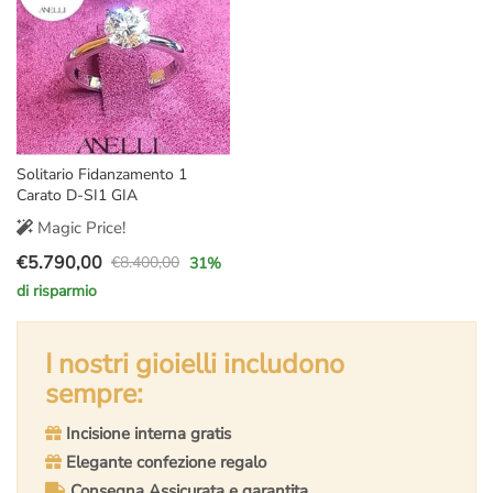
Solitario Fidanzamento 1
Carato D-SI1 GIA
Magic Price!
€
5.790,00
€
8.400,00
31
%
Il
Il
di risparmio
prezzo
prezzo
originale
attuale
era:
è:
I nostri gioielli includono
€8.400,00.
€5.790,00.
sempre:
Incisione interna gratis
Elegante confezione regalo
Consegna Assicurata e garantita