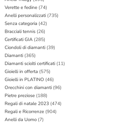
Verette e fedine
(74)
Anelli personalizzati
(735)
Senza categoria
(42)
Bracciali tennis
(26)
Certificati GIA
(285)
Ciondoli di diamanti
(39)
Diamanti
(365)
Diamanti sciolti certificati
(11)
Gioielli in offerta
(575)
Gioielli in PLATINO
(46)
Orecchini con diamanti
(96)
Pietre preziose
(188)
Regali di natale 2023
(474)
Regali e Ricorrenze
(904)
Anelli da Uomo
(7)