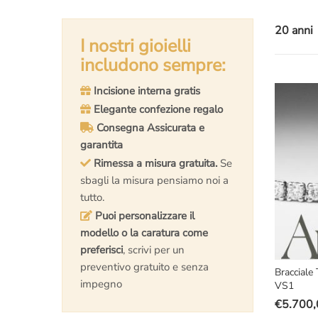
20 anni
I nostri gioielli
includono sempre:
Incisione interna gratis
Elegante confezione regalo
Consegna Assicurata e
garantita
Rimessa a misura gratuita.
Se
sbagli la misura pensiamo noi a
tutto.
Puoi personalizzare il
modello o la caratura come
preferisci
, scrivi per un
preventivo gratuito e senza
Bracciale
impegno
VS1
€
5.700,
Il
Il