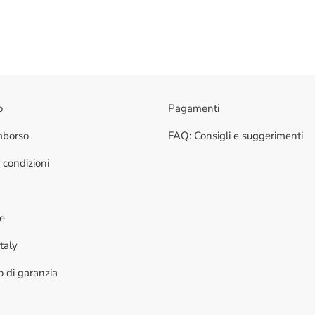
o
Pagamenti
imborso
FAQ: Consigli e suggerimenti
 condizioni
ne
taly
to di garanzia