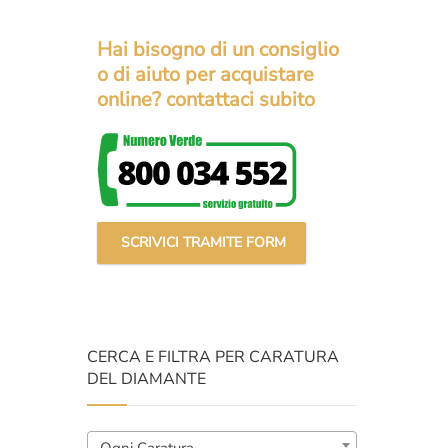
prezzo
prezzo
original
attuale
Hai bisogno di un consiglio
era:
è:
o di aiuto per acquistare
€7.000,
€5.700,
online? contattaci subito
SCRIVICI TRAMITE FORM
CERCA E FILTRA PER CARATURA
DEL DIAMANTE