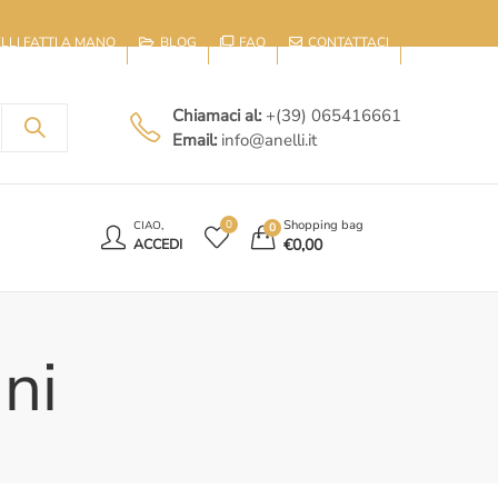
IELLI FATTI A MANO
BLOG
FAQ
CONTATTACI
Chiamaci al:
+(39) 065416661
Email:
info@anelli.it
E
Shopping bag
0
CIAO,
0
€
0,00
ACCEDI
ni