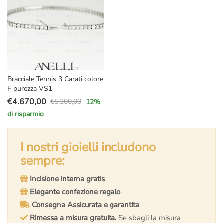
Bracciale Tennis 3 Carati colore
F purezza VS1
€
4.670,00
€
5.300,00
12
%
Il
Il
di risparmio
prezzo
prezzo
originale
attuale
era:
è:
I nostri gioielli includono
€5.300,00.
€4.670,00.
sempre:
Incisione interna gratis
Elegante confezione regalo
Consegna Assicurata e garantita
Rimessa a misura gratuita.
Se sbagli la misura