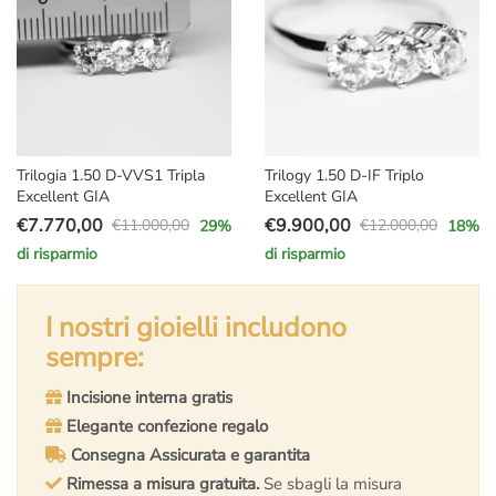
Trilogia 1.50 D-VVS1 Tripla
Trilogy 1.50 D-IF Triplo
Excellent GIA
Excellent GIA
€
7.770,00
€
9.900,00
€
11.000,00
€
12.000,00
29
%
18
%
Il
Il
Il
Il
di risparmio
di risparmio
prezzo
prezzo
prezzo
prezzo
originale
attuale
originale
attuale
era:
è:
I nostri gioielli includono
era:
è:
€11.000,00.
€7.770,00.
€12.000,00.
€9.900,00.
sempre:
Incisione interna gratis
Elegante confezione regalo
Consegna Assicurata e garantita
Rimessa a misura gratuita.
Se sbagli la misura