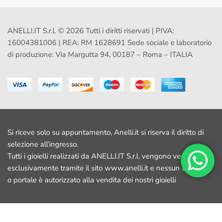
ANELLI.IT S.r.l. © 2026 Tutti i diritti riservati | PIVA:
16004381006 | REA: RM 1628691 Sede sociale e laboratorio
di produzione: Via Margutta 94, 00187 – Roma – ITALIA
Si riceve solo su appuntamento, Anelli.it si riserva il diritto di
selezione all’ingresso.
Tutti i gioielli realizzati da ANELLI.IT S.r.l. vengono venduti
esclusivamente tramite il sito www.anelli.it e nessun altro sito
o portale è autorizzato alla vendita dei nostri gioielli