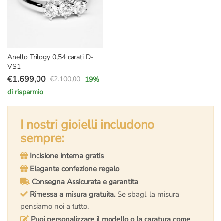
Anello Trilogy 0,54 carati D-
VS1
€
1.699,00
€
2.100,00
19
%
Il
Il
di risparmio
prezzo
prezzo
originale
attuale
era:
è:
I nostri gioielli includono
€2.100,00.
€1.699,00.
sempre:
Incisione interna gratis
Elegante confezione regalo
Consegna Assicurata e garantita
Rimessa a misura gratuita.
Se sbagli la misura
pensiamo noi a tutto.
Puoi personalizzare il modello o la caratura come