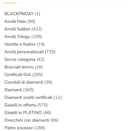
BLACKFRIDAY
(1)
Anelli Halo
(86)
Anelli Solitari
(432)
Anelli Trilogy
(195)
Verette e fedine
(74)
Anelli personalizzati
(735)
Senza categoria
(42)
Bracciali tennis
(26)
Certificati GIA
(285)
Ciondoli di diamanti
(39)
Diamanti
(365)
Diamanti sciolti certificati
(11)
Gioielli in offerta
(575)
Gioielli in PLATINO
(46)
Orecchini con diamanti
(96)
Pietre preziose
(188)