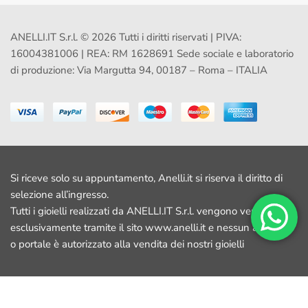
ANELLI.IT S.r.l. © 2026 Tutti i diritti riservati | PIVA:
16004381006 | REA: RM 1628691 Sede sociale e laboratorio
di produzione: Via Margutta 94, 00187 – Roma – ITALIA
Si riceve solo su appuntamento, Anelli.it si riserva il diritto di
selezione all’ingresso.
Tutti i gioielli realizzati da ANELLI.IT S.r.l. vengono venduti
esclusivamente tramite il sito www.anelli.it e nessun altro sito
o portale è autorizzato alla vendita dei nostri gioielli