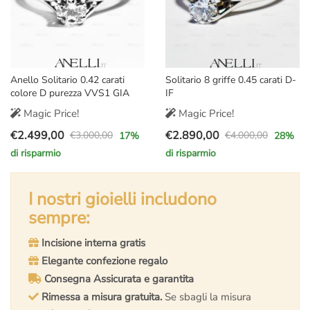
Anello Solitario 0.42 carati
Solitario 8 griffe 0.45 carati D-
colore D purezza VVS1 GIA
IF
Magic Price!
Magic Price!
€
2.499,00
€
2.890,00
€
3.000,00
€
4.000,00
17
%
28
%
Il
Il
Il
Il
di risparmio
di risparmio
prezzo
prezzo
prezzo
prezzo
originale
attuale
originale
attuale
era:
è:
I nostri gioielli includono
era:
è:
€3.000,00.
€2.499,00.
€4.000,00.
€2.890,00.
sempre:
Incisione interna gratis
Elegante confezione regalo
Consegna Assicurata e garantita
Rimessa a misura gratuita.
Se sbagli la misura