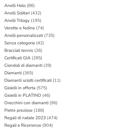
Anelli Halo
(86)
Anelli Solitari
(432)
Anelli Trilogy
(195)
Verette e fedine
(74)
Anelli personalizzati
(735)
Senza categoria
(42)
Bracciali tennis
(26)
Certificati GIA
(285)
Ciondoli di diamanti
(39)
Diamanti
(365)
Diamanti sciolti certificati
(11)
Gioielli in offerta
(575)
Gioielli in PLATINO
(46)
Orecchini con diamanti
(96)
Pietre preziose
(188)
Regali di natale 2023
(474)
Regali e Ricorrenze
(904)