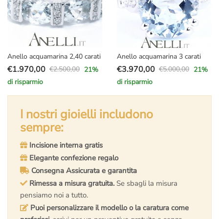
Anello acquamarina 2,40 carati
Anello acquamarina 3 carati
€
1.970,00
€
3.970,00
€
2.500,00
€
5.000,00
21
%
21
%
Il
Il
Il
Il
di risparmio
di risparmio
prezzo
prezzo
prezzo
prezzo
originale
attuale
originale
attuale
era:
è:
I nostri gioielli includono
era:
è:
€2.500,00.
€1.970,00.
€5.000,00.
€3.970,00.
sempre:
Incisione interna gratis
Elegante confezione regalo
Consegna Assicurata e garantita
Rimessa a misura gratuita.
Se sbagli la misura
pensiamo noi a tutto.
Puoi personalizzare il modello o la caratura come