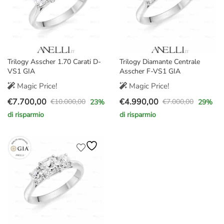
Trilogy Asscher 1.70 Carati D-
Trilogy Diamante Centrale
VS1 GIA
Asscher F-VS1 GIA
Magic Price!
Magic Price!
€
7.700,00
€
4.990,00
€
10.000,00
€
7.000,00
23
%
29
%
Il
Il
Il
Il
di risparmio
di risparmio
prezzo
prezzo
prezzo
prezzo
originale
attuale
originale
attuale
era:
è:
era:
è:
€10.000,00.
€7.700,00.
€7.000,00.
€4.990,00.