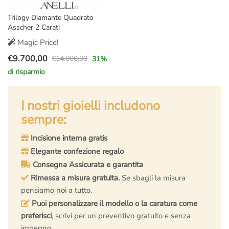
Trilogy Diamante Quadrato
Asscher 2 Carati
Magic Price!
€
9.700,00
€
14.000,00
31
%
Il
Il
di risparmio
prezzo
prezzo
originale
attuale
era:
è:
I nostri gioielli includono
€14.000,00.
€9.700,00.
sempre:
Incisione interna gratis
Elegante confezione regalo
Consegna Assicurata e garantita
Rimessa a misura gratuita.
Se sbagli la misura
pensiamo noi a tutto.
Puoi personalizzare il modello o la caratura come
preferisci
, scrivi per un preventivo gratuito e senza
impegno