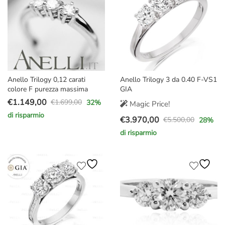
Anello Trilogy 0,12 carati
Anello Trilogy 3 da 0.40 F-VS1
colore F purezza massima
GIA
€
1.149,00
€
1.699,00
32
%
Magic Price!
Il
Il
di risparmio
€
3.970,00
prezzo
prezzo
€
5.500,00
28
%
Il
Il
originale
attuale
di risparmio
prezzo
prezzo
era:
è:
originale
attuale
€1.699,00.
€1.149,00.
era:
è:
€5.500,00.
€3.970,00.