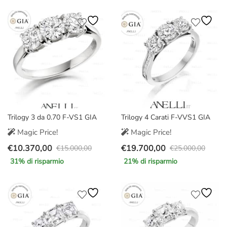
originale
attuale
originale
attuale
era:
è:
era:
è:
€22.000,00.
€17.900,00.
€22.000,00.
€17.870,00.
Trilogy 3 da 0.70 F-VS1 GIA
Trilogy 4 Carati F-VVS1 GIA
Magic Price!
Magic Price!
€
10.370,00
€
19.700,00
€
15.000,00
€
25.000,00
Il
Il
Il
Il
31
% di risparmio
21
% di risparmio
prezzo
prezzo
prezzo
prezzo
originale
attuale
originale
attuale
era:
è:
era:
è:
€15.000,00.
€10.370,00.
€25.000,00.
€19.700,00.