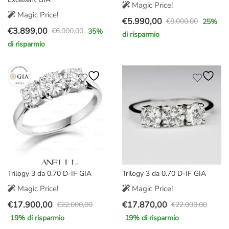
Magic Price!
Magic Price!
€
5.990,00
€
8.000,00
25
%
Il
Il
€
3.899,00
€
6.000,00
35
%
di risparmio
Il
Il
prezzo
prezzo
di risparmio
prezzo
prezzo
originale
attuale
originale
attuale
era:
è:
era:
è:
€8.000,00.
€5.990,00.
€6.000,00.
€3.899,00.
Trilogy 3 da 0.70 D-IF GIA
Trilogy 3 da 0.70 D-IF GIA
Magic Price!
Magic Price!
€
17.900,00
€
17.870,00
€
22.000,00
€
22.000,00
Il
Il
Il
Il
19
% di risparmio
19
% di risparmio
prezzo
prezzo
prezzo
prezzo