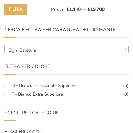
FILTRA
Prezzo:
€1.140
—
€19.700
Prezzo
Prezzo
Min
Max
CERCA E FILTRA PER CARATURA DEL DIAMANTE
Ogni Caratura
FILTRA PER COLORE
D - Bianco Eccezionale Superiore
(5)
F - Bianco Extra Superiore
(8)
SCEGLI PER CATEGORIE
BLACKFRIDAY
(1)