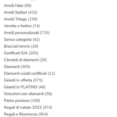
Anelli Halo
(86)
Anelli Solitari
(432)
Anelli Trilogy
(195)
Verette e fedine
(74)
Anelli personalizzati
(735)
Senza categoria
(42)
Bracciali tennis
(26)
Certificati GIA
(285)
Ciondoli di diamanti
(39)
Diamanti
(365)
Diamanti sciolti certificati
(11)
Gioielli in offerta
(575)
Gioielli in PLATINO
(46)
Orecchini con diamanti
(96)
Pietre preziose
(188)
Regali di natale 2023
(474)
Regali e Ricorrenze
(904)