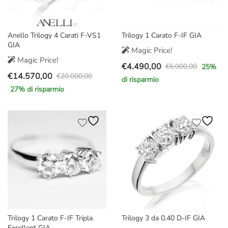
Anello Trilogy 4 Carati F-VS1
Trilogy 1 Carato F-IF GIA
GIA
Magic Price!
Magic Price!
€
4.490,00
€
6.000,00
25
%
Il
Il
€
14.570,00
€
20.000,00
di risparmio
Il
Il
prezzo
prezzo
27
% di risparmio
prezzo
prezzo
originale
attuale
originale
attuale
era:
è:
era:
è:
€6.000,00.
€4.490,00.
€20.000,00.
€14.570,00.
Trilogy 1 Carato F-IF Tripla
Trilogy 3 da 0.40 D-IF GIA
Excellent GIA