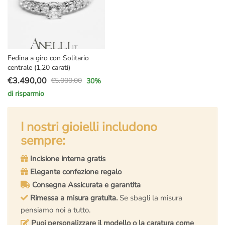
Fedina a giro con Solitario
centrale (1,20 carati)
€
3.490,00
€
5.000,00
30
%
Il
Il
di risparmio
prezzo
prezzo
originale
attuale
era:
è:
I nostri gioielli includono
€5.000,00.
€3.490,00.
sempre:
Incisione interna gratis
Elegante confezione regalo
Consegna Assicurata e garantita
Rimessa a misura gratuita.
Se sbagli la misura
pensiamo noi a tutto.
Puoi personalizzare il modello o la caratura come