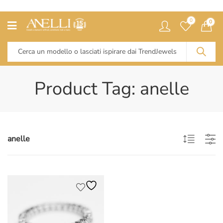
0
0
Product Tag: anelle
anelle