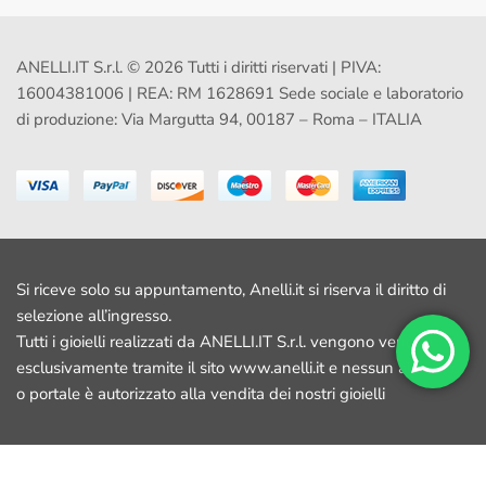
ANELLI.IT S.r.l. © 2026 Tutti i diritti riservati | PIVA:
16004381006 | REA: RM 1628691 Sede sociale e laboratorio
di produzione: Via Margutta 94, 00187 – Roma – ITALIA
Si riceve solo su appuntamento, Anelli.it si riserva il diritto di
selezione all’ingresso.
Tutti i gioielli realizzati da ANELLI.IT S.r.l. vengono venduti
esclusivamente tramite il sito www.anelli.it e nessun altro sito
o portale è autorizzato alla vendita dei nostri gioielli