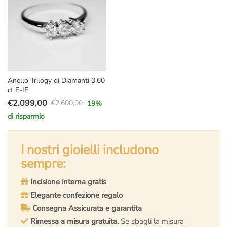
Anello Trilogy di Diamanti 0,60
ct E-IF
€
2.099,00
€
2.600,00
19
%
Il
Il
di risparmio
prezzo
prezzo
originale
attuale
era:
è:
I nostri gioielli includono
€2.600,00.
€2.099,00.
sempre:
Incisione interna gratis
Elegante confezione regalo
Consegna Assicurata e garantita
Rimessa a misura gratuita.
Se sbagli la misura