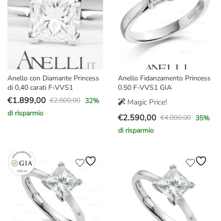
Anello con Diamante Princess
Anello Fidanzamento Princess
di 0,40 carati F-VVS1
0.50 F-VVS1 GIA
€
1.899,00
€
2.800,00
32
%
Magic Price!
Il
Il
di risparmio
€
2.590,00
prezzo
prezzo
€
4.000,00
35
%
Il
Il
originale
attuale
di risparmio
prezzo
prezzo
era:
è:
originale
attuale
€2.800,00.
€1.899,00.
era:
è:
€4.000,00.
€2.590,00.