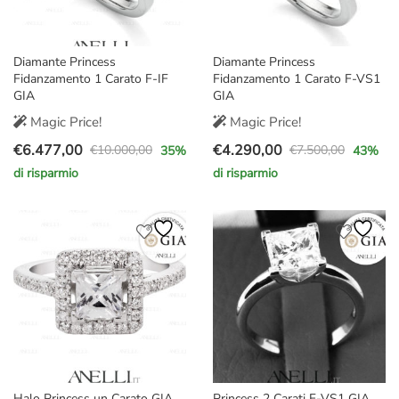
Diamante Princess
Diamante Princess
Fidanzamento 1 Carato F-IF
Fidanzamento 1 Carato F-VS1
GIA
GIA
Magic Price!
Magic Price!
€
6.477,00
€
4.290,00
€
10.000,00
€
7.500,00
35
%
43
%
Il
Il
Il
Il
di risparmio
di risparmio
prezzo
prezzo
prezzo
prezzo
originale
attuale
originale
attuale
era:
è:
era:
è:
€10.000,00.
€6.477,00.
€7.500,00.
€4.290,00.
Halo Princess un Carato GIA
Princess 2 Carati F-VS1 GIA