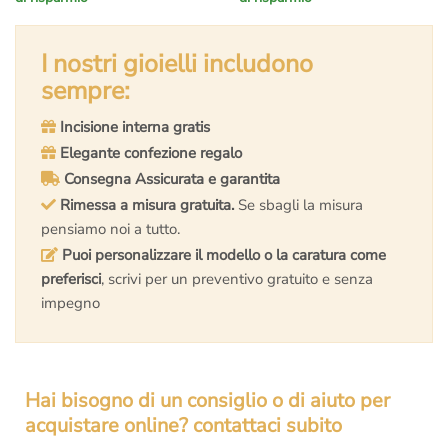
prezzo
prezzo
prezzo
prezzo
originale
attuale
originale
attuale
era:
è:
I nostri gioielli includono
era:
è:
€14.000,00.
€8.399,00.
€5.500,00.
€3.590,00.
sempre:
Incisione interna gratis
Elegante confezione regalo
Consegna Assicurata e garantita
Rimessa a misura gratuita.
Se sbagli la misura
pensiamo noi a tutto.
Puoi personalizzare il modello o la caratura come
preferisci
, scrivi per un preventivo gratuito e senza
impegno
Hai bisogno di un consiglio o di aiuto per
acquistare online? contattaci subito