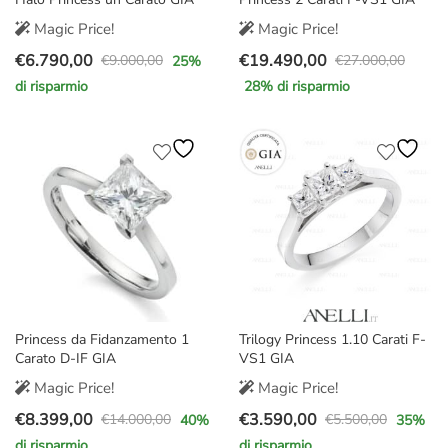
Magic Price!
Magic Price!
€
6.790,00
€
19.490,00
€
9.000,00
€
27.000,00
25
%
Il
Il
Il
Il
di risparmio
28
% di risparmio
prezzo
prezzo
prezzo
prezzo
originale
attuale
originale
attuale
era:
è:
era:
è:
€9.000,00.
€6.790,00.
€27.000,00.
€19.490,00.
Princess da Fidanzamento 1
Trilogy Princess 1.10 Carati F-
Carato D-IF GIA
VS1 GIA
Magic Price!
Magic Price!
€
8.399,00
€
3.590,00
€
14.000,00
€
5.500,00
40
%
35
%
Il
Il
Il
Il
di risparmio
di risparmio