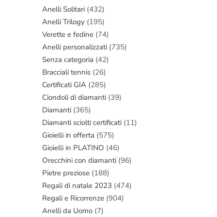
Anelli Solitari
(432)
Anelli Trilogy
(195)
Verette e fedine
(74)
Anelli personalizzati
(735)
Senza categoria
(42)
Bracciali tennis
(26)
Certificati GIA
(285)
Ciondoli di diamanti
(39)
Diamanti
(365)
Diamanti sciolti certificati
(11)
Gioielli in offerta
(575)
Gioielli in PLATINO
(46)
Orecchini con diamanti
(96)
Pietre preziose
(188)
Regali di natale 2023
(474)
Regali e Ricorrenze
(904)
Anelli da Uomo
(7)