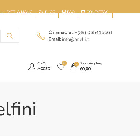
IELLI FATTI A MANO
BLOG
FAQ
CONTATTACI
Chiamaci al:
+(39) 065416661
Email:
info@anelli.it
E
Shopping bag
0
CIAO,
0
€
0,00
ACCEDI
lfini