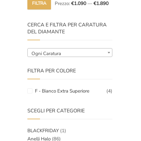
original
attuale
FILTRA
Prezzo:
€1.090
—
€1.890
Prezzo
Prezzo
era:
è:
Min
Max
€2.400,
€1.640,
CERCA E FILTRA PER CARATURA
DEL DIAMANTE
Ogni Caratura
FILTRA PER COLORE
F - Bianco Extra Superiore
(4)
SCEGLI PER CATEGORIE
BLACKFRIDAY
(1)
Anelli Halo
(86)