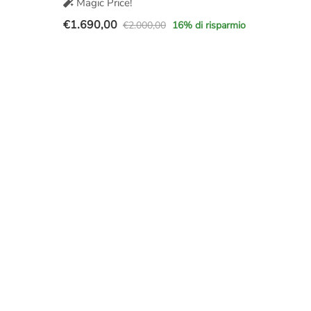
Magic Price!
€
1.690,00
€
2.000,00
16
% di risparmio
Il
Il
prezzo
prezzo
originale
attuale
era:
è:
€2.000,00.
€1.690,00.