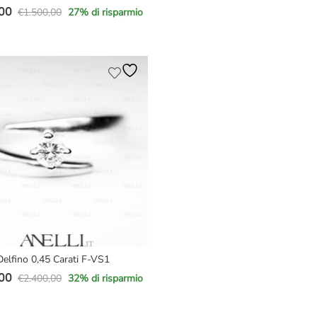
00
prezzo
prezzo
€
1.500,00
27
% di risparmio
originale
attuale
era:
è:
e
€2.500,00.
€1.890,00.
00.
00.
 Delfino 0,45 Carati F-VS1
00
€
2.400,00
32
% di risparmio