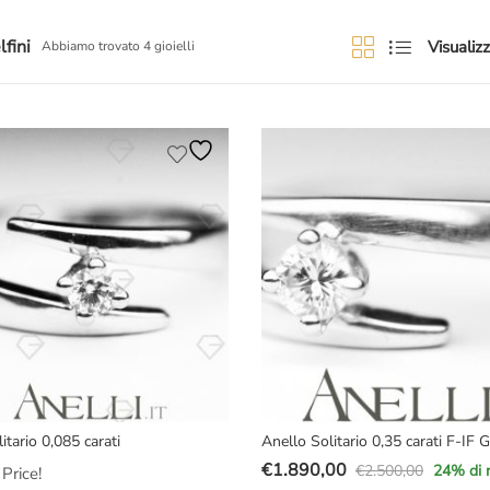
lfini
Visualizz
Abbiamo trovato 4 gioielli
itario 0,085 carati
Anello Solitario 0,35 carati F-IF 
€
1.890,00
€
2.500,00
24
% di 
Price!
Il
Il