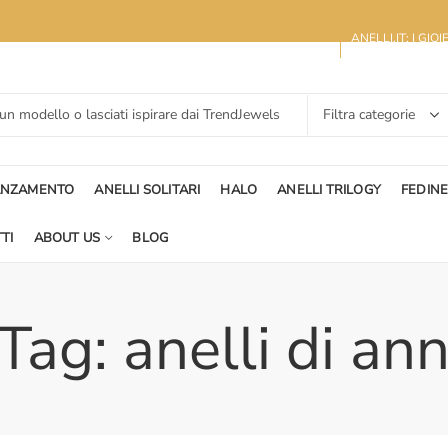
ANELLI.IT: I GIO
ANZAMENTO
ANELLI SOLITARI
HALO
ANELLI TRILOGY
FEDIN
TI
ABOUT US
BLOG
Tag: anelli di ann