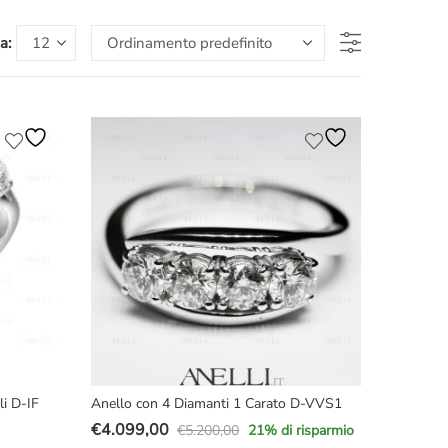
a:
li D-IF
Anello con 4 Diamanti 1 Carato D-VVS1
€
4.099,00
€
5.200,00
21
% di risparmio
Il
Il