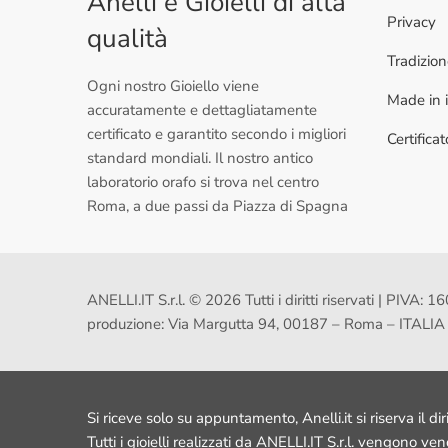
Anelli e Gioielli di alta
Privacy
qualità
Tradizio
Ogni nostro Gioiello viene
Made in i
accuratamente e dettagliatamente
certificato e garantito secondo i migliori
Certifica
standard mondiali. Il nostro antico
laboratorio orafo si trova nel centro
Roma, a due passi da Piazza di Spagna
ANELLI.IT S.r.l. © 2026 Tutti i diritti riservati | PI
produzione: Via Margutta 94, 00187 – Roma – ITALIA
Si riceve solo su appuntamento, Anelli.it si riserva il dir
Tutti i gioielli realizzati da ANELLI.IT S.r.l. vengono ve