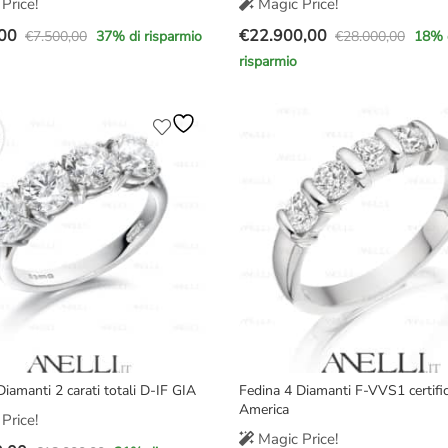
Price!
Magic Price!
00
€
22.900,00
€
7.500,00
€
28.000,00
37
% di risparmio
18
% 
Il
Il
risparmio
prezzo
prezzo
e
originale
attuale
era:
è:
00.
00.
€28.000,00.
€22.900,00.
Diamanti 2 carati totali D-IF GIA
Fedina 4 Diamanti F-VVS1 certifi
America
Price!
Magic Price!