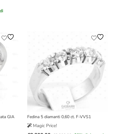
prezzo
prezzo
di
originale
attuale
era:
è:
€5.200,00.
€4.099,00.
cata GIA
Fedina 5 diamanti 0,60 ct. F-VVS1
Magic Price!