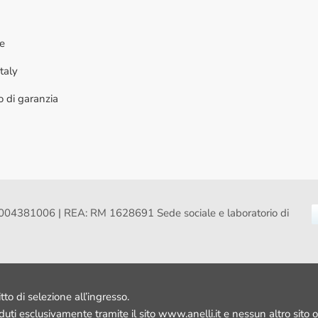
ne
taly
to di garanzia
VA: 16004381006 | REA: RM 1628691 Sede sociale e laboratorio di
itto di selezione all’ingresso.
nduti esclusivamente tramite il sito www.anelli.it e nessun altro sito o 