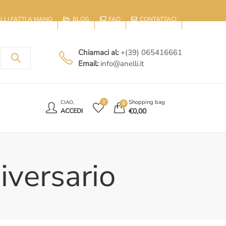
IELLI FATTI A MANO
BLOG
FAQ
CONTATTACI
Chiamaci al:
+(39) 065416661
Email:
info@anelli.it
E
Shopping bag
0
CIAO,
0
€
0,00
ACCEDI
iversario