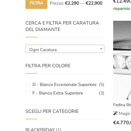
€
12.49
FILTRA
Prezzo:
€2.290
—
€22.900
Il
Il
Prezzo
Prezzo
risparmio
prezzo
prezzo
Min
Max
original
attuale
CERCA E FILTRA PER CARATURA
era:
è:
DEL DIAMANTE
€18.000
€12.490
Ogni Caratura
FILTRA PER COLORE
D - Bianco Eccezionale Superiore
(5)
F - Bianco Extra Superiore
(3)
Fedina Bi
SCEGLI PER CATEGORIE
Magic 
€
4.770,
Il
Il
BLACKFRIDAY
(1)