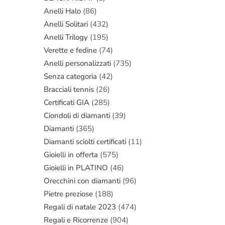
prezzo
prezzo
Anelli Halo
(86)
original
attuale
Anelli Solitari
(432)
era:
è:
Anelli Trilogy
(195)
€7.200,
€4.770,
Verette e fedine
(74)
Anelli personalizzati
(735)
Senza categoria
(42)
Bracciali tennis
(26)
Certificati GIA
(285)
Ciondoli di diamanti
(39)
Diamanti
(365)
Diamanti sciolti certificati
(11)
Gioielli in offerta
(575)
Gioielli in PLATINO
(46)
Orecchini con diamanti
(96)
Pietre preziose
(188)
Regali di natale 2023
(474)
Regali e Ricorrenze
(904)