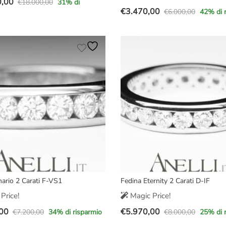
0,00
€
18.000,00
31
% di
€
3.470,00
€
6.000,00
42
% di 
Il
Il
prezzo
prezzo
e
originale
attuale
era:
è:
,00.
,00.
€6.000,00.
€3.470,00.
nario 2 Carati F-VS1
Fedina Eternity 2 Carati D-IF
Price!
Magic Price!
00
€
5.970,00
€
7.200,00
€
8.000,00
34
% di risparmio
25
% di 
Il
Il