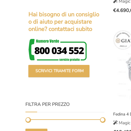
Magic 
€
4.690,
Hai bisogno di un consiglio
Il
Il
o di aiuto per acquistare
prezzo
prezzo
online? contattaci subito
original
attuale
era:
è:
€7.500,
€4.690,
SCRIVICI TRAMITE FORM
FILTRA PER PREZZO
Fedina 4 
Magic 