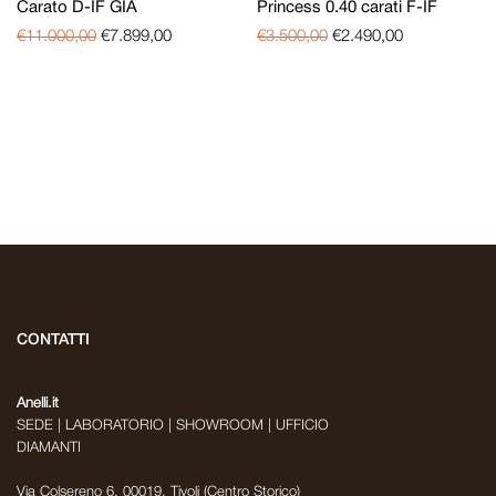
Carato D-IF GIA
Princess 0.40 carati F-IF
€
11.000,00
€
7.899,00
€
3.500,00
€
2.490,00
CONTATTI
Anelli.it
SEDE | LABORATORIO | SHOWROOM | UFFICIO
DIAMANTI
Via Colsereno 6, 00019, Tivoli (Centro Storico)