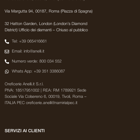
Via Margutta 94, 00187, Roma (Piazza di Spagna)
32 Hatton Garden, London (London’s Diamond
District) Ufficio dei diamanti – Chiuso al pubblico
Tel: +39 065416661
Email: info@anelli.it
Numero verde: 800 034 552
Whats App: +39 351 3386087
Oreficerie Anelli.it S.r.l.
PIVA: 18517951002 | REA: RM 1789921 Sede
Sociale Via Colsereno 6, 00019, Tivoli, Roma –
ITALIA PEC oreficerie.anelli@namirialpec.it
SERVIZI AI CLIENTI