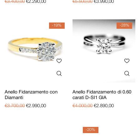
€
3.400,00
€
2.290,00
€
5.500,00
€
3.990,00
-19%
-28%
Anello Fidanzamento con
Anello Fidanzamento di 0.60
Diamanti
carati D-SI1 GIA
€
3.700,00
€
2.990,00
€
4.000,00
€
2.890,00
-20%