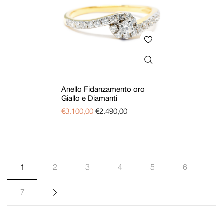
Anello Fidanzamento oro
Giallo e Diamanti
€
3.100,00
€
2.490,00
1
2
3
4
5
6
7