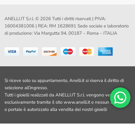
ANELLI.IT S.r.l. © 2026 Tutti i diritti riservati | PIVA:
16004381006 | REA: RM 1628691 Sede sociale e laboratorio
di produzione: Via Margutta 94, 00187 – Roma – ITALIA
Si riceve solo su appuntamento, Anelli.it si riserva il diritto di
selezione all’ingresso.
Tutti i gioielli realizzati da ANELLI.IT S.r.l. vengono venduti
esclusivamente tramite il sito www.anelli.it e nessun altro sito
o portale è autorizzato alla vendita dei nostri gioielli