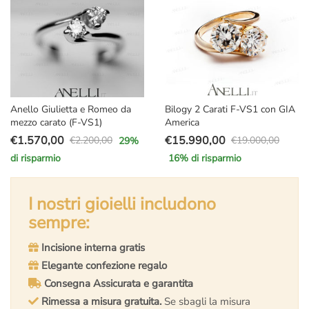
Anello Giulietta e Romeo da
Bilogy 2 Carati F-VS1 con GIA
mezzo carato (F-VS1)
America
€
1.570,00
€
15.990,00
€
2.200,00
€
19.000,00
29
%
Il
Il
Il
Il
di risparmio
16
% di risparmio
prezzo
prezzo
prezzo
prezzo
originale
attuale
originale
attuale
era:
è:
I nostri gioielli includono
era:
è:
€2.200,00.
€1.570,00.
€19.000,00.
€15.990,00.
sempre:
Incisione interna gratis
Elegante confezione regalo
Consegna Assicurata e garantita
Rimessa a misura gratuita.
Se sbagli la misura