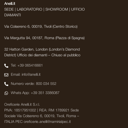
Anelli.it
SEDE | LABORATORIO | SHOWROOM | UFFICIO
DIAMANTI
Via Colsereno 6, 00019, Tivoli (Centro Storico)
Via Margutta 94, 00187, Roma (Piazza di Spagna)
32 Hatton Garden, London (London’s Diamond
District) Ufficio dei diamanti – Chiuso al pubblico
Tel: +39 065416661
Email: info@anelli.it
Numero verde: 800 034 552
Whats App: +39 351 3386087
Oreficerie Anelli.it S.r.l.
PIVA: 18517951002 | REA: RM 1789921 Sede
Sociale Via Colsereno 6, 00019, Tivoli, Roma –
ITALIA PEC oreficerie.anelli@namirialpec.it