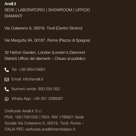
Anelli.it
SEDE | LABORATORIO | SHOWROOM | UFFICIO
DIAMANTI
Via Colsereno 6, 00019, Tivoli (Centro Storico)
Via Margutta 94, 00187, Roma (Piazza di Spagna)
32 Hatton Garden, London (London’s Diamond
District) Ufficio dei diamanti – Chiuso al pubblico
Tel: +39 065416661
Email: info@anelli.it
Numero verde: 800 034 552
Whats App: +39 351 3386087
Oreficerie Anelli.it S.r.l.
PIVA: 18517951002 | REA: RM 1789921 Sede
Sociale Via Colsereno 6, 00019, Tivoli, Roma –
ITALIA PEC oreficerie.anelli@namirialpec.it