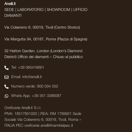
Anelli.it
SEDE | LABORATORIO | SHOWROOM | UFFICIO
DIAMANTI
Via Colsereno 6, 00019, Tivoli (Centro Storico)
Via Margutta 94, 00187, Roma (Piazza di Spagna)
32 Hatton Garden, London (London’s Diamond
District) Ufficio dei diamanti – Chiuso al pubblico
Tel: +39 065416661
Email: info@anelli.it
Numero verde: 800 034 552
Whats App: +39 351 3386087
Oreficerie Anelli.it S.r.l.
PIVA: 18517951002 | REA: RM 1789921 Sede
Sociale Via Colsereno 6, 00019, Tivoli, Roma –
ITALIA PEC oreficerie.anelli@namirialpec.it