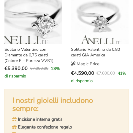
Solitario Valentino con
Solitario Valentino da 0,80
Diamante da 0,75 carati
carati GIA America
(Colore F – Purezza VVS1)
Magic Price!
€
5.390,00
€
7.000,00
23
%
Il
Il
€
4.590,00
€
7.800,00
41
%
di risparmio
Il
Il
prezzo
prezzo
di risparmio
prezzo
prezzo
originale
attuale
originale
attuale
era:
è:
I nostri gioielli includono
era:
è:
€7.000,00.
€5.390,00.
€7.800,00.
€4.590,00.
sempre:
Incisione interna gratis
Elegante confezione regalo