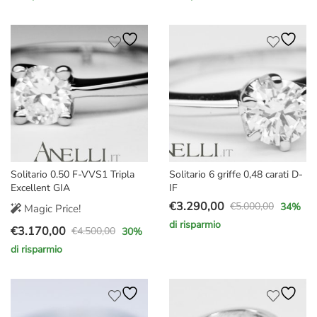
prezzo
prezzo
prezzo
prezzo
originale
attuale
originale
attuale
era:
è:
era:
è:
€2.400,00.
€1.799,00.
€2.000,00.
€1.449,00.
Solitario 0.50 F-VVS1 Tripla
Solitario 6 griffe 0,48 carati D-
Excellent GIA
IF
€
3.290,00
€
5.000,00
34
%
Magic Price!
Il
Il
di risparmio
€
3.170,00
prezzo
prezzo
€
4.500,00
30
%
Il
Il
originale
attuale
di risparmio
prezzo
prezzo
era:
è:
originale
attuale
€5.000,00.
€3.290,00.
era:
è:
€4.500,00.
€3.170,00.