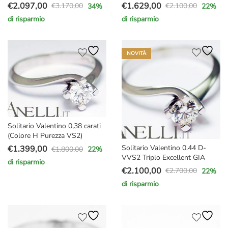
€
2.097,00
€
1.629,00
€
3.170,00
€
2.100,00
34
%
22
%
Il
Il
Il
Il
di risparmio
di risparmio
prezzo
prezzo
prezzo
prezzo
originale
attuale
originale
attuale
era:
è:
era:
è:
NOVITÀ
€3.170,00.
€2.097,00.
€2.100,00.
€1.629,00.
Solitario Valentino 0,38 carati
(Colore H Purezza VS2)
Solitario Valentino 0.44 D-
€
1.399,00
€
1.800,00
22
%
Il
Il
VVS2 Triplo Excellent GIA
di risparmio
prezzo
prezzo
€
2.100,00
€
2.700,00
22
%
Il
Il
originale
attuale
di risparmio
prezzo
prezzo
era:
è:
originale
attuale
€1.800,00.
€1.399,00.
era:
è:
€2.700,00.
€2.100,00.