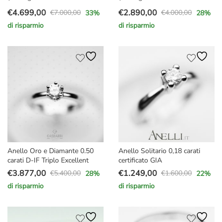
€
4.699,00
€
2.890,00
€
7.000,00
€
4.000,00
33
%
28
%
Il
Il
Il
Il
di risparmio
di risparmio
prezzo
prezzo
prezzo
prezzo
originale
attuale
originale
attuale
era:
è:
era:
è:
€7.000,00.
€4.699,00.
€4.000,00.
€2.890,00.
Anello Oro e Diamante 0.50
Anello Solitario 0,18 carati
carati D-IF Triplo Excellent
certificato GIA
€
3.877,00
€
1.249,00
€
5.400,00
€
1.600,00
28
%
22
%
Il
Il
Il
Il
di risparmio
di risparmio
prezzo
prezzo
prezzo
prezzo
originale
attuale
originale
attuale
era:
è:
era:
è: