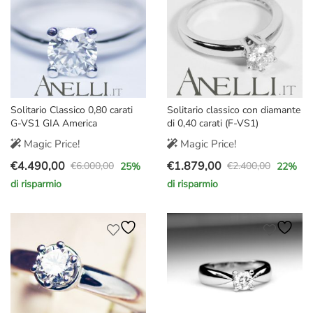
Solitario Classico 0,80 carati
Solitario classico con diamante
G-VS1 GIA America
di 0,40 carati (F-VS1)
Magic Price!
Magic Price!
€
4.490,00
€
1.879,00
€
6.000,00
€
2.400,00
25
%
22
%
Il
Il
Il
Il
di risparmio
di risparmio
prezzo
prezzo
prezzo
prezzo
originale
attuale
originale
attuale
era:
è:
era:
è:
€6.000,00.
€4.490,00.
€2.400,00.
€1.879,00.