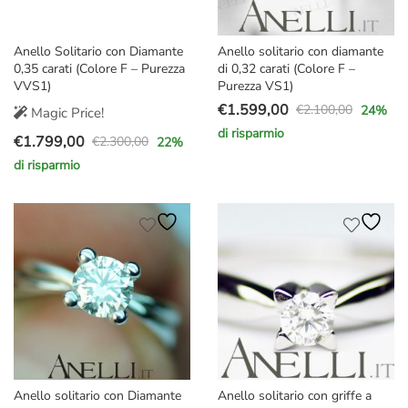
Anello Solitario con Diamante
Anello solitario con diamante
0,35 carati (Colore F – Purezza
di 0,32 carati (Colore F –
VVS1)
Purezza VS1)
€
1.599,00
€
2.100,00
24
%
Magic Price!
Il
Il
di risparmio
€
1.799,00
prezzo
prezzo
€
2.300,00
22
%
Il
Il
originale
attuale
di risparmio
prezzo
prezzo
era:
è:
originale
attuale
€2.100,00.
€1.599,00.
era:
è:
€2.300,00.
€1.799,00.
Anello solitario con Diamante
Anello solitario con griffe a