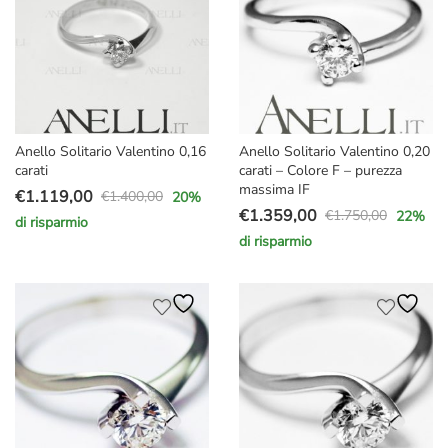
Anello Solitario Valentino 0,16
Anello Solitario Valentino 0,20
carati
carati – Colore F – purezza
massima IF
€
1.119,00
€
1.400,00
20
%
Il
Il
€
1.359,00
€
1.750,00
22
%
di risparmio
Il
Il
prezzo
prezzo
di risparmio
prezzo
prezzo
originale
attuale
originale
attuale
era:
è:
era:
è:
€1.400,00.
€1.119,00.
€1.750,00.
€1.359,00.