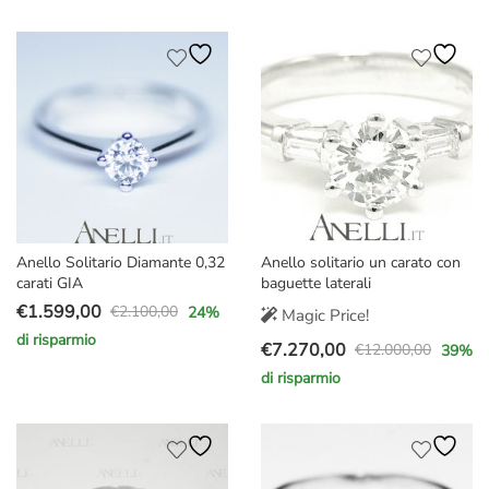
originale
attuale
originale
attuale
era:
è:
era:
è:
€3.200,00.
€2.099,00.
€2.900,00.
€2.170,00.
Anello Solitario Diamante 0,32
Anello solitario un carato con
carati GIA
baguette laterali
€
1.599,00
€
2.100,00
24
%
Magic Price!
Il
Il
di risparmio
€
7.270,00
prezzo
prezzo
€
12.000,00
39
%
Il
Il
originale
attuale
di risparmio
prezzo
prezzo
era:
è:
originale
attuale
€2.100,00.
€1.599,00.
era:
è:
€12.000,00.
€7.270,00.