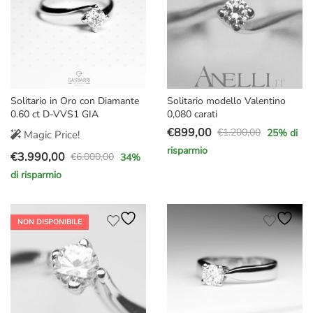
Solitario in Oro con Diamante
Solitario modello Valentino
0.60 ct D-VVS1 GIA
0,080 carati
€
899,00
€
1.200,00
25
% di
Magic Price!
Il
Il
risparmio
€
3.990,00
prezzo
prezzo
€
6.000,00
34
%
Il
Il
originale
attuale
di risparmio
prezzo
prezzo
era:
è:
originale
attuale
€1.200,00.
€899,00.
era:
è:
NON DISPONIBILE
€6.000,00.
€3.990,00.