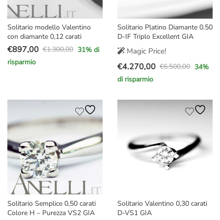
Solitario modello Valentino
Solitario Platino Diamante 0.50
con diamante 0,12 carati
D-IF Triplo Excellent GIA
€
897,00
€
1.300,00
31
% di
Magic Price!
Il
Il
risparmio
€
4.270,00
prezzo
prezzo
€
6.500,00
34
%
Il
Il
originale
attuale
di risparmio
prezzo
prezzo
era:
è:
originale
attuale
€1.300,00.
€897,00.
era:
è:
€6.500,00.
€4.270,00.
Solitario Semplice 0,50 carati
Solitario Valentino 0,30 carati
Colore H – Purezza VS2 GIA
D-VS1 GIA