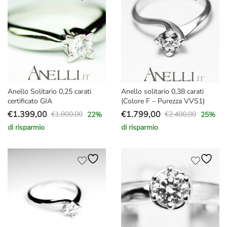
€5.400,00.
€3.877,00.
€1.600,00.
€1.249,00.
Anello Solitario 0,25 carati
Anello solitario 0,38 carati
certificato GIA
(Colore F – Purezza VVS1)
€
1.399,00
€
1.799,00
€
1.800,00
€
2.400,00
22
%
25
%
Il
Il
Il
Il
di risparmio
di risparmio
prezzo
prezzo
prezzo
prezzo
originale
attuale
originale
attuale
era:
è:
era:
è:
€1.800,00.
€1.399,00.
€2.400,00.
€1.799,00.