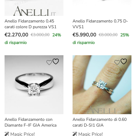
Anello Fidanzamento 0.45
Anello Fidanzamento 0.75 D-
carati colore D purezza VS1
VVS1
€
2.270,00
€
5.990,00
€
3.000,00
€
8.000,00
24
%
25
%
Il
Il
Il
Il
di risparmio
di risparmio
prezzo
prezzo
prezzo
prezzo
originale
attuale
originale
attuale
era:
è:
era:
è:
€3.000,00.
€2.270,00.
€8.000,00.
€5.990,00.
Anello Fidanzamento con
Anello Fidanzamento di 0.60
Diamante F-IF GIA America
carati D-SI1 GIA
Magic Price!
Magic Price!