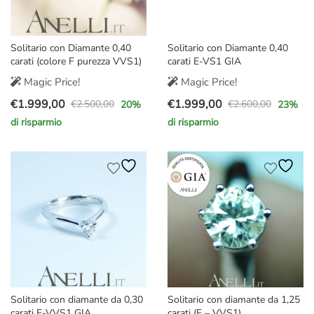
Solitario con Diamante 0,40
Solitario con Diamante 0,40
carati (colore F purezza VVS1)
carati E-VS1 GIA
Magic Price!
Magic Price!
€
1.999,00
€
1.999,00
€
2.500,00
€
2.600,00
20
%
23
%
Il
Il
Il
Il
di risparmio
di risparmio
prezzo
prezzo
prezzo
prezzo
originale
attuale
originale
attuale
era:
è:
era:
è:
€2.500,00.
€1.999,00.
€2.600,00.
€1.999,00.
Solitario con diamante da 0,30
Solitario con diamante da 1,25
carati F-VVS1 GIA
carati (F – VVS1)