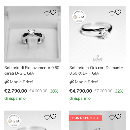
originale
attuale
era:
è:
era:
è:
€4.500,00.
€3.199,00.
€3.700,00.
€2.599,00.
Solitario di Fidanzamento 0.60
Solitario in Oro con Diamante
carati D-SI1 GIA
0.60 ct D-IF GIA
Magic Price!
Magic Price!
€
2.790,00
€
4.790,00
€
4.000,00
€
7.000,00
30
%
32
%
Il
Il
Il
Il
di risparmio
di risparmio
prezzo
prezzo
prezzo
prezzo
originale
attuale
originale
attuale
era:
è:
era:
è:
NON DISPONIBILE
€4.000,00.
€2.790,00.
€7.000,00.
€4.790,00.