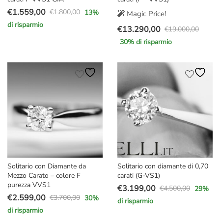
€
1.559,00
€
1.800,00
13
%
Magic Price!
Il
Il
di risparmio
€
13.290,00
prezzo
prezzo
€
19.000,00
Il
Il
originale
attuale
30
% di risparmio
prezzo
prezzo
era:
è:
originale
attuale
€1.800,00.
€1.559,00.
era:
è:
€19.000,00.
€13.290,00.
Solitario con Diamante da
Solitario con diamante di 0,70
Mezzo Carato – colore F
carati (G-VS1)
purezza VVS1
€
3.199,00
€
4.500,00
29
%
Il
Il
€
2.599,00
€
3.700,00
30
%
di risparmio
Il
Il
prezzo
prezzo
di risparmio
prezzo
prezzo
originale
attuale