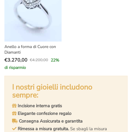
Anello a forma di Cuore con
Diamanti
€
3.270,00
€
4.200,00
22
%
Il
Il
di risparmio
prezzo
prezzo
originale
attuale
era:
è:
I nostri gioielli includono
€4.200,00.
€3.270,00.
sempre:
Incisione interna gratis
Elegante confezione regalo
Consegna Assicurata e garantita
Rimessa a misura gratuita.
Se sbagli la misura