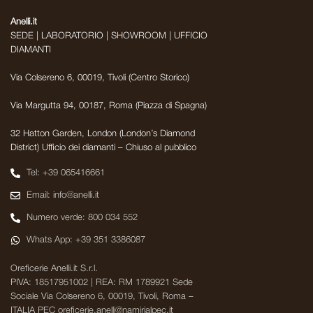
Anelli.it
SEDE | LABORATORIO | SHOWROOM | UFFICIO
DIAMANTI
Via Colsereno 6, 00019, Tivoli (Centro Storico)
Via Margutta 94, 00187, Roma (Piazza di Spagna)
32 Hatton Garden, London (London’s Diamond
District) Ufficio dei diamanti – Chiuso al pubblico
Tel: +39 065416661
Email: info@anelli.it
Numero verde: 800 034 552
Whats App: +39 351 3386087
Oreficerie Anelli.it S.r.l.
PIVA: 18517951002 | REA: RM 1789921 Sede
Sociale Via Colsereno 6, 00019, Tivoli, Roma –
ITALIA PEC oreficerie.anelli@namirialpec.it