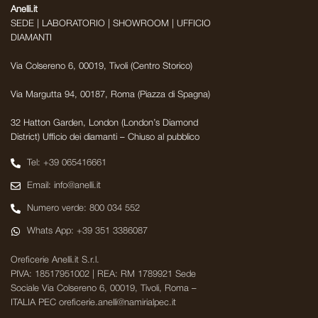
Anelli.it
SEDE | LABORATORIO | SHOWROOM | UFFICIO
DIAMANTI
Via Colsereno 6, 00019, Tivoli (Centro Storico)
Via Margutta 94, 00187, Roma (Piazza di Spagna)
32 Hatton Garden, London (London’s Diamond
District) Ufficio dei diamanti – Chiuso al pubblico
Tel: +39 065416661
Email: info@anelli.it
Numero verde: 800 034 552
Whats App: +39 351 3386087
Oreficerie Anelli.it S.r.l.
PIVA: 18517951002 | REA: RM 1789921 Sede
Sociale Via Colsereno 6, 00019, Tivoli, Roma –
ITALIA PEC oreficerie.anelli@namirialpec.it