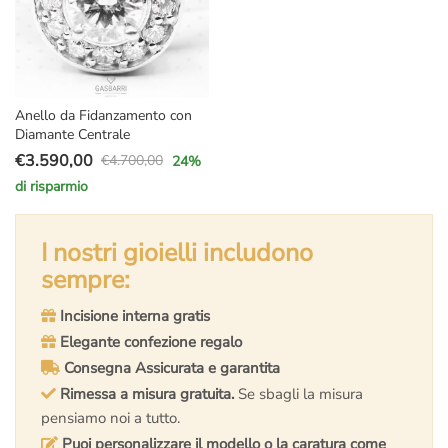
Anello da Fidanzamento con
Diamante Centrale
€
3.590,00
€
4.700,00
24
%
Il
Il
di risparmio
prezzo
prezzo
originale
attuale
era:
è:
I nostri gioielli includono
€4.700,00.
€3.590,00.
sempre:
Incisione interna gratis
Elegante confezione regalo
Consegna Assicurata e garantita
Rimessa a misura gratuita.
Se sbagli la misura
pensiamo noi a tutto.
Puoi personalizzare il modello o la caratura come