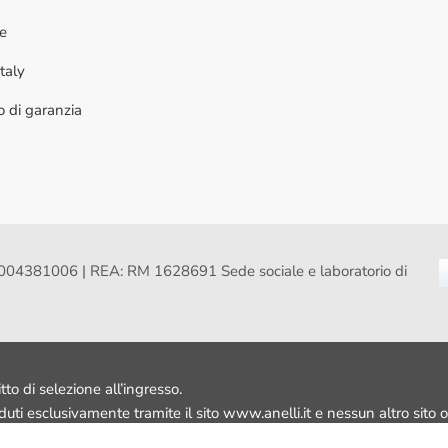
ne
taly
to di garanzia
VA: 16004381006 | REA: RM 1628691 Sede sociale e laboratorio di
itto di selezione all’ingresso.
nduti esclusivamente tramite il sito www.anelli.it e nessun altro sito o 