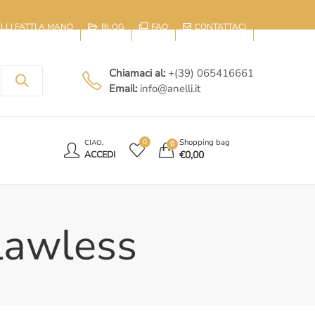
IELLI FATTI A MANO
BLOG
FAQ
CONTATTACI
Chiamaci al:
+(39) 065416661
Email:
info@anelli.it
E
Shopping bag
0
CIAO,
0
€
0,00
ACCEDI
Flawless