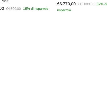
Price!
€
6.770,00
€
10.000,00
32
% di
Il
Il
00
€
4.500,00
16
% di risparmio
risparmio
prezzo
prezzo
originale
attuale
e
era:
è:
€10.000,00.
€6.770,00.
00.
00.