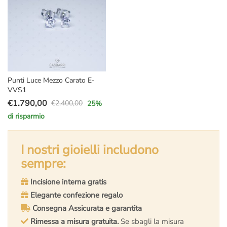
Punti Luce Mezzo Carato E-
VVS1
€
1.790,00
€
2.400,00
25
%
Il
Il
di risparmio
prezzo
prezzo
originale
attuale
era:
è:
I nostri gioielli includono
€2.400,00.
€1.790,00.
sempre:
Incisione interna gratis
Elegante confezione regalo
Consegna Assicurata e garantita
Rimessa a misura gratuita.
Se sbagli la misura