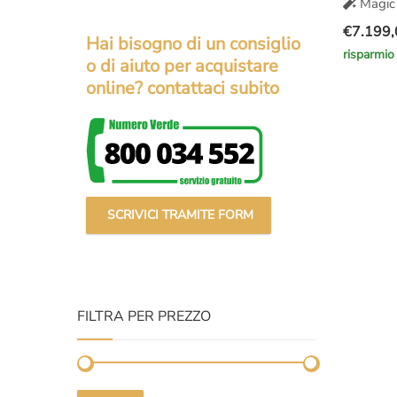
Magic 
€
7.199,
Hai bisogno di un consiglio
Il
Il
risparmio
o di aiuto per acquistare
prezzo
prezzo
online? contattaci subito
original
attuale
era:
è:
€12.000
€7.199,
SCRIVICI TRAMITE FORM
FILTRA PER PREZZO