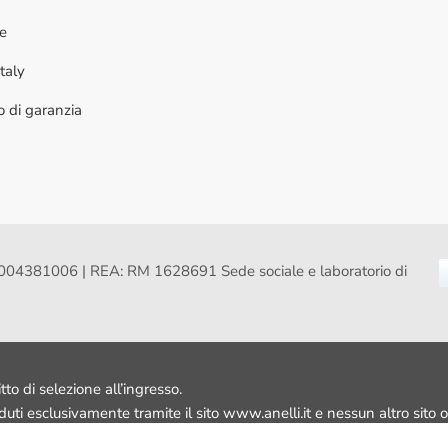
ne
taly
to di garanzia
VA: 16004381006 | REA: RM 1628691 Sede sociale e laboratorio di
itto di selezione all’ingresso.
nduti esclusivamente tramite il sito www.anelli.it e nessun altro sito o 