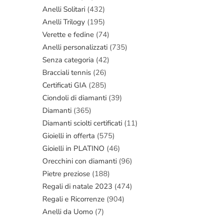
Anelli Solitari
(432)
Anelli Trilogy
(195)
Verette e fedine
(74)
Anelli personalizzati
(735)
Senza categoria
(42)
Bracciali tennis
(26)
Certificati GIA
(285)
Ciondoli di diamanti
(39)
Diamanti
(365)
Diamanti sciolti certificati
(11)
Gioielli in offerta
(575)
Gioielli in PLATINO
(46)
Orecchini con diamanti
(96)
Pietre preziose
(188)
Regali di natale 2023
(474)
Regali e Ricorrenze
(904)
Anelli da Uomo
(7)