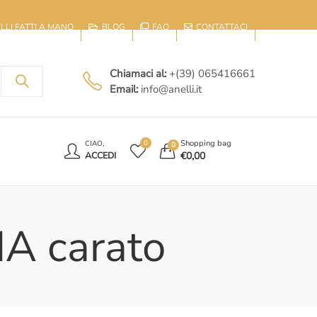
IELLI FATTI A MANO
BLOG
FAQ
CONTATTACI
Chiamaci al:
+(39) 065416661
Email:
info@anelli.it
E
Shopping bag
0
CIAO,
0
€
0,00
ACCEDI
IA carato